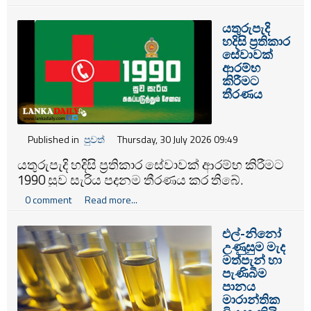
යතුරුපැදි
හදිසි ප්‍රතිකාර
සේවාවක්
ආරම්භ
කිරීමට
තීරණය
Published in
පුවත්
Thursday, 30 July 2026 09:49
යතුරුපැදි හදිසි ප්‍රතිකාර සේවාවක් ආරම්භ කිරීමට
1990 සුව සැරිය පදනම තීරණය කර තිබේ.
0 comment
Read more...
එල්-නිනෝ
උණුසුම මැද
මත්පැන් හා
පැණිබීම
පානය
මාරාන්තික