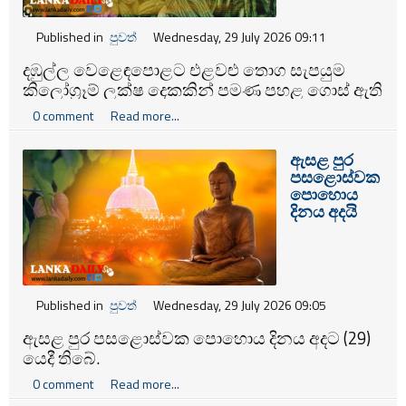
Published in
පුවත්
Wednesday, 29 July 2026 09:11
දඹුල්ල වෙ​ළෙඳපොළට එළවළු තොග සැපයුම
කිලෝග්‍රෑම් ලක්ෂ දෙකකින් පමණ පහළ ගොස් ඇති
බව විශේෂිත ආර්ථික වෙළෙඳ මධ්‍යස්ථානයේ
0 comment
Read more...
වෙළෙඳ සංගමයේ සභාපති සී.ඒ. සිරිවර්ධන
පැවසීය.
ඇසළ පුර
පසළොස්වක
පොහොය
දිනය අදයි
Published in
පුවත්
Wednesday, 29 July 2026 09:05
ඇසළ පුර පසළොස්වක පොහොය දිනය අදට (29)
යෙදී තිබේ.
0 comment
Read more...