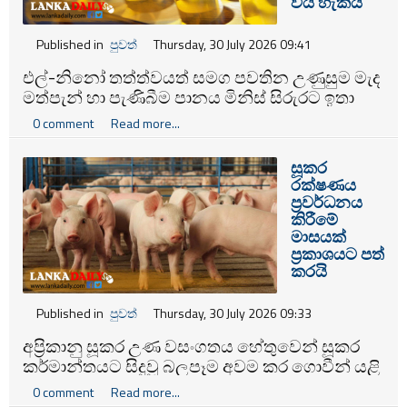
විය හැකියි
Published in
පුවත්
Thursday, 30 July 2026 09:41
එල්-නිනෝ තත්ත්වයත් සමග පවතින උණුසුම මැද
මත්පැන් හා පැණිබීම පානය මිනිස් සිරුරට ඉතා
අහිතකර බවත් තාප ආඝාතය ඇතිවී මරණයෙන්
0 comment
Read more...
කෙළවර වී යාමට එය හේතු විය හැකි බවටත්
සෞඛ්‍ය අමාත්‍යාංශ වෘත්තීය සෞඛ්‍ය ඒකකය
සූකර
අනතුරු අඟවයි.
රක්ෂණය
ප්‍රවර්ධනය
කිරීමේ
මාසයක්
ප්‍රකාශයට පත්
කරයි
Published in
පුවත්
Thursday, 30 July 2026 09:33
අප්‍රිකානු සූකර උණ වසංගතය හේතුවෙන් සූකර
කර්මාන්තයට සිදුවූ බලපෑම අවම කර ගොවීන් යළි
ශක්තිමත් කිරීමේ අරමුණින් හඳුන්වා දුන් සූකර
0 comment
Read more...
රක්ෂණය ප්‍රවර්ධනය කිරීමේ මාසයක් ප්‍රකාශයට