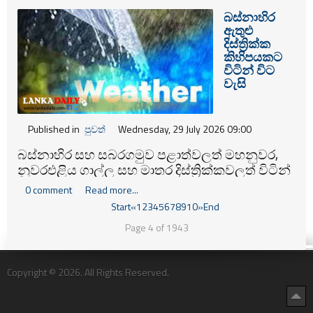
බස්නාහිර
ඇතුළු
දිස්ත්‍රික්ක
කිහිපයකට
විටින් විට
වැසි
Published in
පුවත්
Wednesday, 29 July 2026 09:00
බස්නාහිර සහ සබරගමුව පළාත්වලත් මහනුවර,
නුවරඑළිය ගාල්ල සහ මාතර දිස්ත්‍රික්කවලත් විටින්
විට වැසි ඇති වේ.
0 comment
Read more...
Start
«
1
2
3
4
5
6
7
8
9
10
»
End
Page 4 of 1943
Copyright © 2026. All Rights Reserved.