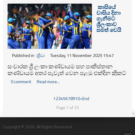
පැවැත්වීමට නියමිත බව වාර්තා වේ.
කාසියේ
වාසිය දිනා
ගැනීමට
ශ්‍රීලංකාව
සමත් වෙයි
Published in
ක්‍රීඩා
Tuesday, 11 November 2025 15:47
සංචාරක ශ්‍රී ලංකා කණ්ඩායම සහ පාකිස්තාන
කණ්ඩායම අතර පැවැත් වෙන පළමු එක්දින ක්‍රිකට්
තරගයේ කාසියේ වාසිය දිනාගැනීමට ශ්‍රී ලංකා
0 comment
Read more...
කණ්ඩායම සමත්විය.
1
2
3
4
5
6
7
8
9
10
»
End
Page 1 of 33
Copyright © 2026. All Rights Reserved.