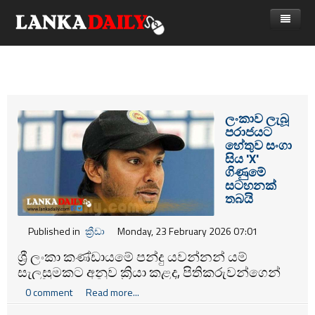
නිවස
පුවත්
Gossip
විදෙස්
ලංකාව ලැබූ
පරාජයට
විමසීම්
ක්‍රීඩා
හේතුව සංගා
සිය 'X'
Advertise with us
කලා
ගිණුමේ
සටහනක්
කාලීන සංවාද
තබයි
විශේෂාංග
Published in
ක්‍රීඩා
Monday, 23 February 2026 07:01
Life
ශ්‍රී ලංකා කණ්ඩායමේ පන්දු යවන්නන් යම්
සැලසුමකට අනුව ක්‍රියා කළද, පිතිකරුවන්ගෙන්
විඩියෝ ගැලරිය
එය දැකගත නොහැකි වූ බව ශ්‍රී ලංකා හිටපු ක්‍රිකට්
0 comment
Read more...
නායක කුමාර් සංගක්කාර පවසයි.