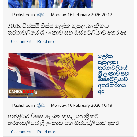
Published in
ක්‍රීඩා
Monday, 16 February 2026 20:12
2026, විස්සයි විස්ස ලෝක කුසලාන ක්‍රිකට්
තරගාවලියේ ශ්‍රී ලංකාව සහ ඔස්ට්‍රේලියාව අතර අද
(16) පැවැත්වෙන තරගයේ කාසියේ වාසිය ශ්‍රී ලංකා
0 comment
Read more...
කණ්ඩාමට හිමි වූ අතර ඔවුන් පළමුවෙන් පන්දු
රැකීමට තීරණය කළේය.
ලෝක
කුසලාන
තරගාවලියේ
ශ්‍රී ලංකාව සහ
ඕස්ට්‍රේලියාව
අතර තරගය
අද
Published in
ක්‍රීඩා
Monday, 16 February 2026 10:19
පන්දුවාර විස්ස ලෝක කුසලාන ක්‍රිකට්
තරගාවලියේ ශ්‍රී ලංකාව සහ ඕස්ට්‍රේලියාව අතර
තරගය අද පැවැත්වීමට නියමිතව තිබේ.
0 comment
Read more...