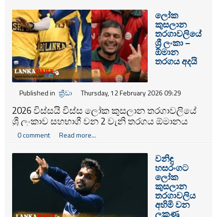
ලෝක
කුසලාන
තරගාවලියේ
ශ්‍රී ලංකා –
ඕමාන
තරගය අදයි
Published in
ක්‍රීඩා
Thursday, 12 February 2026 09:29
2026 විස්සයි විස්ස ලෝක කුසලාන තරගාවලියේ
ශ්‍රී ලංකාව සහභාගී වන 2 වැනි තරගය ඕමානය
සමඟින් අද (12 ) දිවා තරගයක් ලෙසින් මහනුවර,
0 comment
Read more...
පල්ලෙකැලේ ජාත්‍යන්තර ක්‍රිකට් ක්‍රීඩාංගණයේ දී
පැවැත්වීමට නියමිතයි. ‍
වනිඳු
හසරංගට
ලෝක
කුසලාන
තරගාවලිය
අහිමි වන
ලකුණු