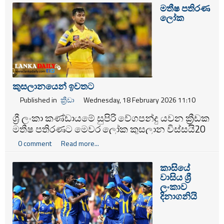
මතීෂ පතිරණ
ලෝක
කුසලානයෙන් ඉවතට
Published in
ක්‍රීඩා
Wednesday, 18 February 2026 11:10
ශ්‍රී ලංකා කණ්ඩායමේ සුපිරි වේගපන්දු යවන ක්‍රීඩක
මතීෂ පතිරණට මෙවර ලෝක කුසලාන විස්සයි20
ක්‍රිකට් තරගාවලියෙන් ඉවත්වීමට සිදුව තිබේ.
0 comment
Read more...
කාසියේ
වාසිය ශ්‍රී
ලංකාව
දිනාගනියි