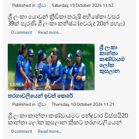
Published in
ක්‍රීඩා
Saturday, 19 October 2024 11:52
ශ්‍රී ලංකා යොවුන් ක්‍රීඩිකා තරුෂි අභිෂේකා වසර
39ක් පැරණි ශ්‍රී ලංකා කනිෂ්ඨ (අවුරුදු 20න් පහළ)
මලල ක්‍රීඩා වාර්තාවක් අලුත් කිරීමට අද (19) සමත්
0 comment
Read more...
වූවාය.
ශ්‍රී ලංකා
කාන්තා
කණ්ඩායම
ලෝක
කුසලාන
තරගාවලියෙන් ඉවත් කෙරේ
Published in
ක්‍රීඩා
Thursday, 10 October 2024 11:21
ශ්‍රී ලංකා කාන්තා කණ්ඩායමට පන්දුවාර විස්සයි20
කාන්තා ලෝක කුසලාන ක්‍රිකට් තරගාවලියෙන්
ඉවත් වීමට සිදුව තිබේ.
0 comment
Read more...