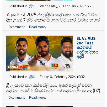
Published in
ක්‍රීඩා
Wednesday, 26 February 2025 15:26
Aqua Fest 2025 ජල ක්‍රීඩා සංදර්ශනය මාර්තු 1 වන
දින උදේ 7 සිට කොළඹ ගාලු මුවදොර, වරාය නගර
වෙරළ තීරයේ දී පැවැත්වේ.
0 comment
Read more...
SL Vs AUS
2nd Test:
තරගයේ
දෙවන දිනය
අදයි
Published in
ක්‍රීඩා
Friday, 07 February 2025 10:32
ශ්‍රී ලංකාව සහ ඕස්ට්‍රේලියාව අතර පැවැත්වෙන
දෙවන ටෙස්ට් ක්‍රිකට් තරගයේ දෙවන දිනය අද (07)
ක්‍රියාත්මක වනවා.
0 comment
Read more...