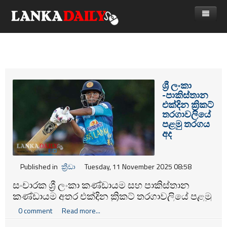
නිවස
පුවත්
Gossip
විදෙස්
ශ්‍රී ලංකා
-පාකිස්තාන
විමසීම්
ක්‍රීඩා
එක්දින ක්‍රිකට්
තරගාවලියේ
Advertise with us
කලා
පළමු තරගය
අද
කාලීන සංවාද
විශේෂාංග
Published in
ක්‍රීඩා
Tuesday, 11 November 2025 08:58
Life
සංචාරක ශ්‍රී ලංකා කණ්ඩායම සහ පාකිස්තාන
කණ්ඩායම අතර එක්දින ක්‍රිකට් තරගාවලියේ පළමු
විඩියෝ ගැලරිය
තරගය අද (11) පැවැත්වේ.
0 comment
Read more...