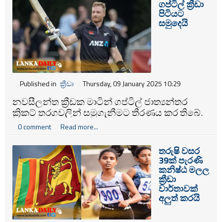
ගප්ටිල් ක්‍රීඩා
පිටියට
සමුදෙයි
Published in
ක්‍රීඩා
Thursday, 09 January 2025 10:29
නවසීලන්ත ක්‍රීඩක මාටින් ගප්ටිල් ජාත්‍යන්තර
ක්‍රිකට් තරගවලින් සමුගැනීමට තීරණය කර තිබේ.
0 comment
Read more...
තරුෂි වසර
39ක් පැරණි
කනිෂ්ඨ මලල
ක්‍රීඩා
වාර්තාවක්
අලුත් කරයි