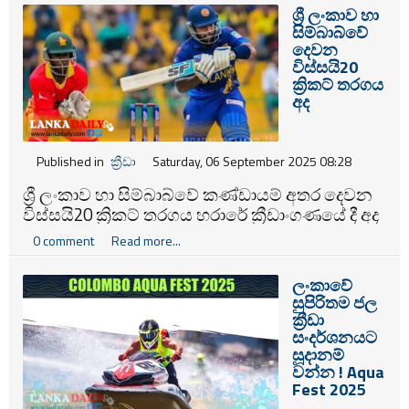
ශ්‍රී ලංකාව හා
සිම්බාබ්වේ
දෙවන
විස්සයි20
ක්‍රිකට් තරගය
අද
Published in
ක්‍රීඩා
Saturday, 06 September 2025 08:28
ශ්‍රී ලංකාව හා සිම්බාබ්වේ කණ්ඩායම් අතර දෙවන
විස්සයි20 ක්‍රිකට් තරගය හරාරේ ක්‍රීඩාංගණයේ දී අද
(6) පැවැත්වේ.
0 comment
Read more...
ලංකාවේ
සුපිරිතම ජල
ක්‍රීඩා
සංදර්ශනයට
සූදානම්
වන්න ! Aqua
Fest 2025