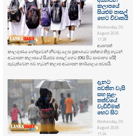
කලාපයේ
සියළුම පාසල්
හෙට විවෘතයි
Wednesday, 05
August 2026
17:28
අයහපත්
කාලගුණය හේතුවෙන් නිවාඩු ලෙස ප්‍රකාශයට පත්කර තිබු හැටන්
අධ්‍යාපන කලාපයේ සියළුම පාසල් හෙට (06) සිට සාමාන්‍ය පරිදි
පැවැත්වෙන බව හැටන් කලාප අධ්‍යාපන කාර්යාලය පවසයි.
දැනට
පවතින වැසි
සහ සුළං
තත්වයේ
වැඩිවීමක්
හෙට සිට
Wednesday, 05
August 2026
17:24