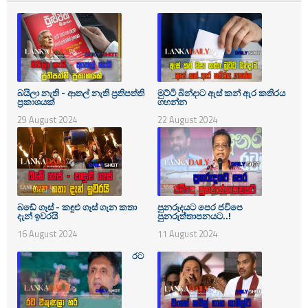
බයිලා නැති - ආතල් නැති ප්‍රතිපත්ති
මුට්ටි බින්දාට ඇස් කන් ඇර කතිරය
ප්‍රකාශයක්
ගහන්න
29 August 2024
22 August 2024
බඩේ ගෑස් - කඳුළු ගෑස් ගැන කතා
පුනරුදයට පෙර ජවිපෙ
දැන් ඉවරයි
පුනරුත්තාපනයට..!
16 August 2024
11 August 2024
රට