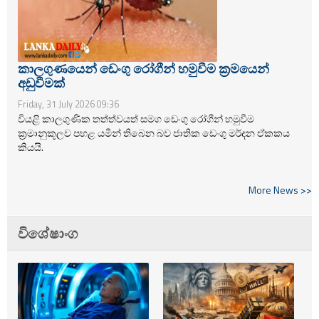
කාලගුණයෙන් ඩෙංගු රෝගීන් හමුවීම ක්‍රමයෙන්
අඩුවීමක්
Friday, 31 July 2026 09:36
වියළි කාලගුණික තත්ත්වයත් සමග ඩෙංගු රෝගීන් හමුවීම
ක්‍රමානුකූලව පහළ යමින් තිබෙන බව ජාතික ඩෙංගු මර්දන ඒකකය
කියයි.
More News >>
විශේෂාංග