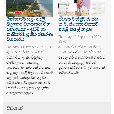
මන්නාරම සුළං විදුලි
ජවිපෙ මන්ත්‍රීවරු සිය
බලාගාර ව්‍යාපෘතිය මහ
කැමැත්තෙන් වත්කම්
විනාශයක් - ඉඩම් හා
හෙළි කළේ නැත!
කෘෂිකර්ම ප්‍රතිසංස්කරණ
Thursday, 18 September 2025
ව්‍යාපාරය
13:59
මේ වන විට ජවිපෙ මන්ත්‍රීවරු
Saturday, 18 October 2025 13:30
ශ්‍රී ලංකා සුනිත්‍ය බලශක්ති
තමන්ගේ දාඩිය මහන්සියෙන්
අධිකාරිය, ලංකා විදුලිබල
දේවල් හරි හම්බකර ගත්ත බවත්
මණ්ඩලය හා ආසියානු
එ්වා නීත්‍යනුකූල බවටත්
සංවර්ධන බැංකුව එක් ව සකස්
ප්‍රචාරය කිරීමට දැඩි උත්සාහයක්
කළ සුළං විදුලි බලාගාර ව්‍යාපෘති
ගනිමින් තිබේ.
සැලැසුම් හේතුවෙන් අද වන
විට මන්නාරම දූපතේ ජනතාව
හා එහි ජෛව ප්‍රජාව දැවැන්ත
අනතුරකට මුහුණ...
වීඩියෝ