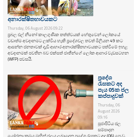
අනාරක්ෂිතභාවයකට
Thursday, 06 August 2026 09:22
ප්‍රබල එල් නීනෝ කාලගුණික තත්ත්වයක් හේතුවෙන් ලෝකයේ
වඩාත්ම අවදානමට ලක්විය හැකි ප්‍රදේශවල තවත් මිලියන 49 කට
ආසන්න ජනතාවක් දැඩි ආහාර අනාරක්ෂිතභාවයකට පත්වීමේ ඉහළ
අවදානමක් පවතින බව එක්සත් ජාතීන්ගේ ලෝක ආහාර වැඩසටහන
(WFP) පවසයි.
ප්‍රදේශ
රැසකට අද
පැය 05ක ජල
කප්පාදුවක්
Thursday, 06
August 2026
09:16
පූජාපිටිය ජල
සම්පාදන
යෝජනා ක්‍රමය මඟින් ජලය ලබාදෙන ප්‍රදේශ රැසකට අද (06) පෙ.ව.