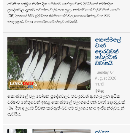
පවතින සක්‍රීය නිරිත දිග මෝසම හේතුවෙන්, දිවයිනේ නිරිතදිග
ප්‍රදේශවල දැනට පවතින වැසි සහ සුළං තත්ත්වයේ වැඩිවීමක් හෙට
(06) දිනයේ සිට ඉදිරි දින කිහිපයේදී බලාපොරොත්තු වන බව
කාලගුණ විද්‍යා දෙපාර්තමේන්තුව පවසයි.
කොත්මලේ
වාන්
දොරටුවක්
තවදුරටත්
විවෘතයි
Tuesday, 04
August 2026
11:19
ඉහළ
කොත්මලේ ජල පෝෂක ප්‍රදේශවලට තව දුරටත් ඇදහැලෙන අධික
වර්ෂාව හේතුවෙන් ඉහළ කොත්මලේ ජලාශයේ එක් වාන් දොරටුවක්
(04) දින අලුයම විවෘත කර ඇති බව එම ජලාශය භාර ඉංජිනේරුවරුන්
පැවසිය.
ප්‍රධාන