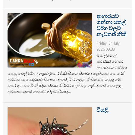
ආහාරයට
ගන්නා තෙල්
වර්ග වලට
නැවතත් නීති
Friday, 31 July
2026 09:39
පොල්තෙල්
පමණක් නොව
ආහාරයට ගන්නා
සෙසු තෙල් වර්ගද ඇසුරුම්කර විකිණීමට තිබෙන හැකියාව කෙරෙහි
අවධානය යොමුකර තිබෙන බවත්, ඊ ට අදාළ නීතිමය කටයුතු මේ
වසර අග වනවිටදී ක්‍රියාත්මක කිරීමට හැකිවනු ඇති බවත් වෙළෙඳ
අමාත්‍යාංශයේ ජ්‍යෙෂ්ඨ නිලධාරියකු...
වියළි