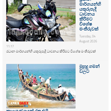
මාර්ගයන්හි
යතුරුපැදි
ධාවනය
කිරීමට
විශේෂ
මංතීරුවක්
Tuesday, 04
August 2026
11:17
රධාන මාර්ගයන්හි යතුරුපැදි ධාවනය කිරීමට විශේෂ මංතීරුවක්
මුහුදු ගමන්
වලට
කාලගුණයෙන් රතු එළි