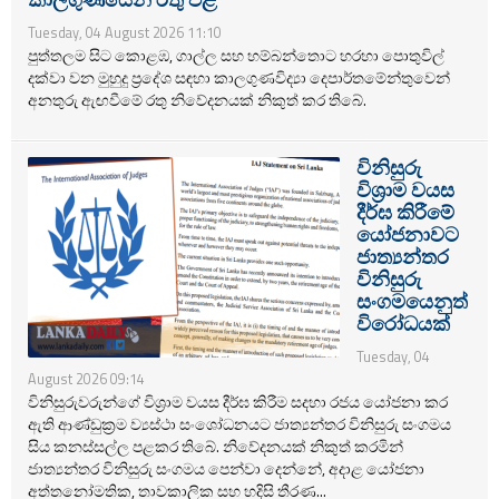
Tuesday, 04 August 2026 11:10
පුත්තලම සිට කොළඹ, ගාල්ල සහ හම්බන්තොට හරහා පොතුවිල්
දක්වා වන මුහුදු ප්‍රදේශ සඳහා කාලගුණවිද්‍යා දෙපාර්තමේන්තුවෙන්
අනතුරු ඇඟවීමේ රතු නිවේදනයක් නිකුත් කර තිබේ.
විනිසුරු
විශ්‍රාම වයස
දීර්ඝ කිරීමේ
යෝජනාවට
ජාත්‍යන්තර
විනිසුරු
සංගමයෙනුත්
විරෝධයක්
Tuesday, 04
August 2026 09:14
විනිසුරුවරුන්ගේ විශ්‍රාම වයස දීර්ඝ කිරීම සදහා රජය යෝජනා කර
ඇති ආණ්ඩුක්‍රම ව්‍යස්ථා සංශෝධනයට ජාත්‍යන්තර විනිසුරු සංගමය
සිය කනස්සල්ල පළකර තිබේ. නිවේදනයක් නිකුත් කරමින්
ජාත්‍යන්තර විනිසුරු සංගමය පෙන්වා දෙන්නේ, අදාළ යෝජනා
අත්තනෝමතික, තාවකාලික සහ හදිසි තීරණ...