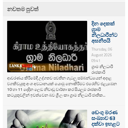
නවතම පුවත්
දින දෙකක්
ග්‍රාම
නිලධාරීන්ට
අසනීපයි
Thursday, 06
August 2026
09:41
ග්‍රාම නිලධාරී
රාජකාරී
ආවරණය කිරීමේදී උද්ගතව පවතින ගැටලු සම්බන්ධයෙන් අදාළ
වගකිවයුතු අංශ අවධානයක් යොමු නොකිරීමට එරෙහිව එළැඹෙන
10 හා 11 දෙදින ලෙඩ නිවාඩු වාර්තා කර සියලුම රාජකාරී
කටයුතුවලින් ඉවත්වෙන බව ශ්‍රී ලංකා ග්‍රාම නිලධාරි ජාතික...
ඩෙංගු මරණ
සංඛ්‍යාව 63
දක්වා ඉහළට