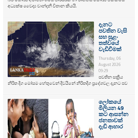
අධ්‍යක්ෂ වෛද්‍ය චාන්දනී විතාන කියයි.
දැනට
පවතින වැසි
සහ සුළං
තත්වයේ
වැඩිවීමක්
Thursday, 06
August 2026
09:29
පවතින සක්‍රීය
නිරිත දිග මෝසම හේතුවෙන් දිවයිනේ නිරිතදිග ප්‍රදේශවල දැනට පව
ලෝකයේ
මිලියන 49
කට ආසන්න
ජනතාවක්
දැඩි ආහාර