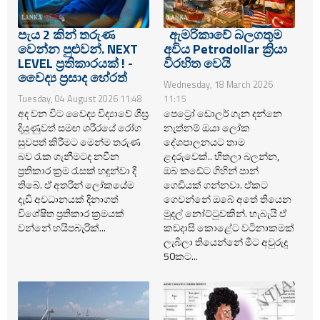
පැය 2 කින් තරුණ
ඇමරිකාවේ බලගතුම
වෙන්න පුළුවන්. NEXT
අවිය Petrodollar ක්‍රියා
LEVEL ප්‍රතිකාරයක් ! -
විරහිත වෙයි
වෛද්‍ය ප්‍රසාද හේරත්
Wednesday, 18 March 2026
Tuesday, 04 August 2026 11:48
11:15
අද වන විට වෛද්‍ය විද්‍යාවේ ශීඝ්‍ර
පෙට්‍රෝ ඩොලර් ගැන දන්නෙ
දියුණුවත් සමඟ ශරීරයේ රෝග
නැත්නම් ඔයා ලෝක
සුවපත් කිරීමට මෙන්ම තරුණ
දේශපාලනයට තාම
බව රැක ගැනීමටද නවීන
ළදරුවෙක්.. හිතලා බලන්න,
ප්‍රතිකාර ක්‍රම රැසක් හඳුන්වා දී
ඔබ කඩේට ගිහින් පාන්
තිබේ. ඒ අතරින් ලෝකයේම
ගෙඩියක් ගන්නවා. ඒකට
දැඩි අවධානයක් දිනාගත්
ගෙවන්නේ ඔබේ අතේ තියෙන
විශේෂිත ප්‍රතිකාර ක්‍රමයක්
මුදල් නෝට්ටුවකින්. හැබැයි ඒ
වන්නේ හයිපබැරික්...
කඩදාසි කොළේට වටිනාකමක්
ලැබිලා තියෙන්නේ මීට අවුරුදු
50කට...