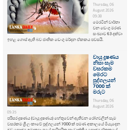
Thursday, 06
August 2026
09:38
මෙරටින් වාර්තා
වන ඩෙංගු මරණ
සංඛ්‍යාව 63 දක්වා
ඉහළ ගොස් ඇති බව ජාතික ඩෙංගු මර්දන ඒකකය පවසයි.
වායු දූෂණය
නිසා සෑම
වසරකම
මෙරට
පුද්ගලයන්
7000 ක්
මරුට
Thursday, 06
August 2026
09:35
පරිසර දූෂණය (වායු දූෂණය) හේතුවෙන් ඇතිවන රෝගවලින් සෑම
වසරකම ශ්‍රී ලංකාවේ පුද්ගලයන් 7000 ක් පමණ අකාලයේ මියැදෙන
බව සෞඛ්‍ය අමාත්‍යාංශයේ පාරිසරික හා වෘත්තීය සෞඛ්‍ය ඒකකයේ