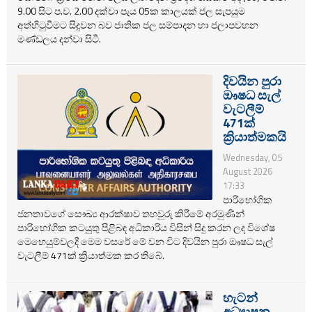
9.00 සිට ප.ව. 2.00 දක්වා පැය 05ක කාලයක් ජල සැපයුම
අත්හිටුවීමට සිදුවන බව ජාතික ජල සම්පාදන හා ජලාපවහන
මණ්ඩලය දන්වා සිටී.
දිවයින පුරා
ඖෂධ සැල්
වැටලීම්
471ක්
ක්‍රියාත්මකයි
Wednesday, 05
August 2026
17:33
පාරිභෝගික
ජනතාවගේ සෞඛ්‍ය ආරක්ෂාව තහවුරු කිරීමේ අරමුණින්
පාරිභෝගික කටයුතු පිළිබඳ අධිකාරිය විසින් සිදු කරන ලද විශේෂ
මෙහෙයුම්වලදී මෙම වසරේ මේ වන විට දිවයින පුරා ඖෂධ සැල්
වැටලීම් 471ක් ක්‍රියාත්මක කර තිබේ.
හැටන්
අධ්‍යාපන