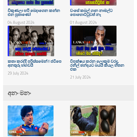
විකුණලා හරි බෙදාගෙන කන්න
වංසේ කබල් ගාන නාමල්ට
එන පුතාණෝ
පොහොට්ටුවත් නෑ
04 August 2024
01 August 2024
කතා කරද්දි පරිස්සමෙන් ! ජවිපෙ
විපක්ෂය කරන ලොකුම වරද,
අනතුරු හඟවයි
රනිල් ඡන්දයට බයයි කියල හිතන
එක
29 July 2024
21 July 2024
අනං මනං