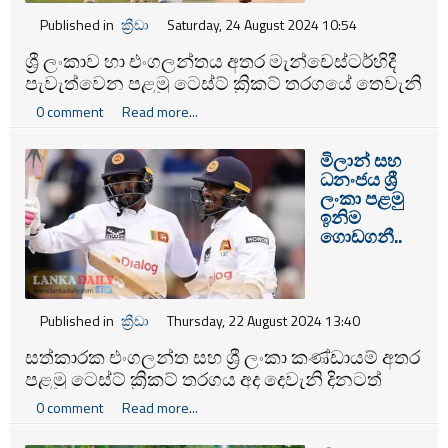
Published in
ක්‍රීඩා
Saturday, 24 August 2024 10:54
ශ්‍රී ලංකාව හා එංගලන්තය අතර මැන්චෙස්ටර්හිදී
පැවැත්වෙන පළමු ටෙස්ට් ක්‍රිකට් තරගයේ තෙවැනි
දිනට ඊයේ (23) තරගය නතර කරන විට සිය
0 comment
Read more...
දෙවැනි ඉනිම ක්‍රීඩාකරමින් සිටි ශ්‍රී ලංකා කණ්ඩායම
කඩුලු 06ක් බිඳවැටී ලකුණු 204ක් රැස්කරගෙන
මිලාන් සහ
සිටියේය.
ධනංජය ශ්‍රී
ලංකා පළමු
ඉනිම
ගොඩගනී..
Published in
ක්‍රීඩා
Thursday, 22 August 2024 13:40
සත්කාරක එංගලන්ත සහ ශ්‍රී ලංකා කණ්ඩායම් අතර
පළමු ටෙස්ට් ක්‍රිකට් තරගය අද දෙවැනි දිනටත්
මැන්චෙස්ටර්හිදි පැවැත්වේ.
0 comment
Read more...