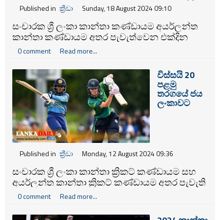
Published in
ක්‍රීඩා
Sunday, 18 August 2024 09:10
සංචාරක ශ්‍රී ලංකා කාන්තා කණ්ඩායම අයර්ලන්ත
කාන්තා කණ්ඩායම අතර පැවැත්වෙන එක්දින
ක්‍රිකට් තරගාවලියේ දෙවන තරගය අද (18)
0 comment
Read more...
පැවැත්වීමට නියමිතව තිබෙනවා.
විස්සයි 20
පළමු
තරගයේ ජය
ලංකාවට
Published in
ක්‍රීඩා
Monday, 12 August 2024 09:36
සංචාරක ශ්‍රී ලංකා කාන්තා ක්‍රිකට් කණ්ඩායම සහ
අයර්ලන්ත කාන්තා ක්‍රිකට් කණ්ඩායම අතර පැවැති
පළමු විස්සයි 20 තරගය කඩුලු 07කින් ජය ගැනීමට
0 comment
Read more...
ශ්‍රී ලංකාව සමත් වී තිබේ.