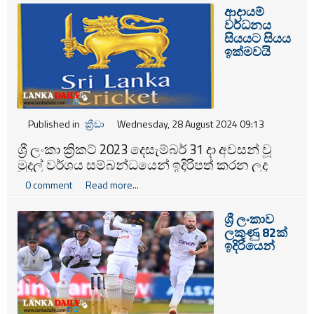
ආදායම්
වර්ධනය
සියයට සියය
ඉක්මවයි
Published in
ක්‍රීඩා
Wednesday, 28 August 2024 09:13
ශ්‍රී ලංකා ක්‍රිකට් 2023 දෙසැම්බර් 31 දා අවසන් වූ
මුදල් වර්ශය සම්බන්ධයෙන් ඉදිරිපත් කරන ලද
මූල්‍ය වාර්තාවේ දැක්වෙන පරිදි ශ්‍රී ලංකා රුපියල්
0 comment
Read more...
බිලියන 12.1 ක ශුද්ධ ආදායමක් වාර්තා කර තිබේ.
ශ්‍රී ලංකාව
ලකුණු 82ක්
ඉදිරියෙන්