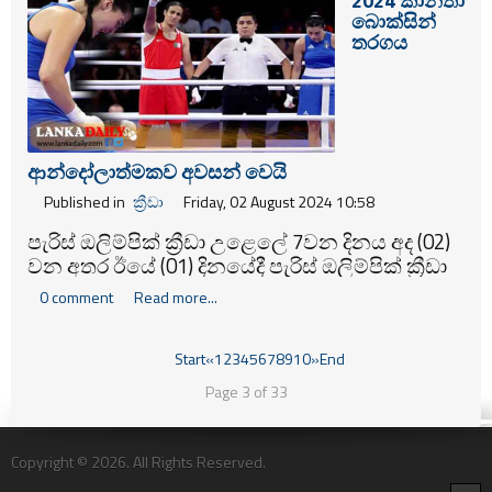
2024 කාන්තා
බොක්සින්
තරගය
ආන්දෝලාත්මකව අවසන් වෙයි
Published in
ක්‍රීඩා
Friday, 02 August 2024 10:58
පැරිස් ඔලිම්පික් ක්‍රීඩා උළෙලේ 7වන දිනය අද (02)
වන අතර ඊයේ (01) දිනයේදී පැරිස් ඔලිම්පික් ක්‍රීඩා
උළෙලේ කාන්තා බොක්සිං ඉසව්වේ අවසන් 16
0 comment
Read more...
දෙනාගේ වටයේදී මතභේදාත්මක සිද්ධියක්
ඇතිවිය.
Start
«
1
2
3
4
5
6
7
8
9
10
»
End
Page 3 of 33
Copyright © 2026. All Rights Reserved.