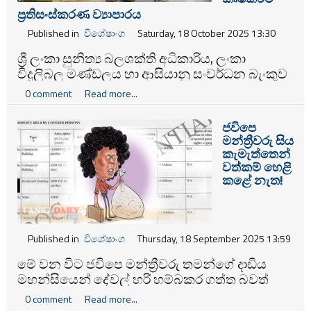
ප්‍රතිසංස්කරණ ව්‍යාපාරය
Published in
විශේෂාංග
Saturday, 18 October 2025 13:30
ශ්‍රී ලංකා සුනිත්‍ය බලශක්ති අධිකාරිය, ලංකා
විදුලිබල මණ්ඩලය හා ආසියානු සංවර්ධන බැංකුව
එක් ව සකස් කළ සුළං විදුලි බලාගාර ව්‍යාපෘති
0 comment
Read more...
සැලැසුම් හේතුවෙන් අද වන විට මන්නාරම දූපතේ
ජනතාව හා එහි ජෛව ප්‍රජාව දැවැන්ත අනතුරකට
ජවිපෙ
මුහුණ දී ඇති බව ඉඩම් හා කෘෂිකර්ම ප්‍රතිසංස්කරණ
මන්ත්‍රීවරු සිය
ව්‍යාපාරය පවසයි.
කැමැත්තෙන්
වත්කම් හෙළි
කළේ නැත!
Published in
විශේෂාංග
Thursday, 18 September 2025 13:59
මේ වන විට ජවිපෙ මන්ත්‍රීවරු තමන්ගේ දාඩිය
මහන්සියෙන් දේවල් හරි හම්බකර ගත්ත බවත්
එ්වා නීත්‍යනුකූල බවටත් ප්‍රචාරය කිරීමට දැඩි
0 comment
Read more...
උත්සාහයක් ගනිමින් තිබේ.