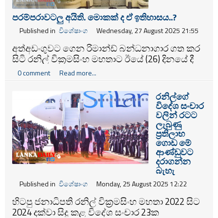
විරෝධී
සැලැසුමක්
සකස් කර තිබේ.
පරම්පරාවටලු අයිති. මොකක් ද ඒ ඉතිහාසය..?
Published in
විශේෂාංග
Wednesday, 27 August 2025 21:55
අත්අඩංගුවට ගෙන රිමාන්ඩ් බන්ධනාගාර ගත කර
සිටි රනිල් වික්‍රමසිංහ මහතාට ඊයේ (26) දිනයේ දී
අධිකරණය විසින් ඇප ලබා දීම සහ ඉදිරි
0 comment
Read more...
දේශපාලන කටයුතු සම්බන්ධයෙන් අද දින එක්සත්
ජාතික පක්ෂය මාධ්‍ය සාකච්ඡාවක් කැඳවා තිබිණි.
රනිල්ගේ
විදේශ සංචාර
වලින් රටට
ලැබුණු
ප්‍රතිලාභ
ගොඩ මේ
ආණ්ඩුවට
දරාගන්න
බැහැ
Published in
විශේෂාංග
Monday, 25 August 2025 12:22
හිටපු ජනාධිපති රනිල් වික්‍රමසිංහ මහතා 2022 සිට
2024 දක්වා සිදු කළ විදේශ සංචාර 23ක