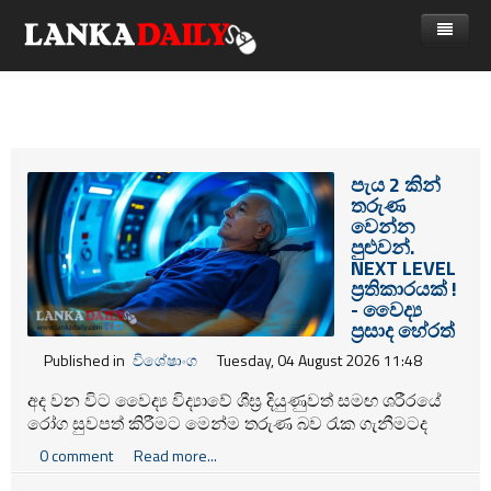
නිවස
පුවත්
Gossip
විදෙස්
පැය 2 කින්
තරුණ
විමසීම්
ක්‍රීඩා
වෙන්න
පුළුවන්.
Advertise with us
කලා
NEXT LEVEL
ප්‍රතිකාරයක් !
කාලීන සංවාද
- වෛද්‍ය
ප්‍රසාද හේරත්
විශේෂාංග
Published in
විශේෂාංග
Tuesday, 04 August 2026 11:48
Life
අද වන විට වෛද්‍ය විද්‍යාවේ ශීඝ්‍ර දියුණුවත් සමඟ ශරීරයේ
රෝග සුවපත් කිරීමට මෙන්ම තරුණ බව රැක ගැනීමටද
විඩියෝ ගැලරිය
නවීන ප්‍රතිකාර ක්‍රම රැසක් හඳුන්වා දී තිබේ. ඒ අතරින්
0 comment
Read more...
ලෝකයේම දැඩි අවධානයක් දිනාගත් විශේෂිත ප්‍රතිකාර