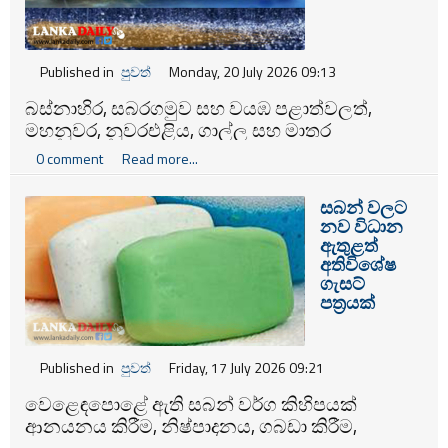
Published in
පුවත්
Monday, 20 July 2026 09:13
බස්නාහිර, සබරගමුව සහ වයඹ පළාත්වලත්,
මහනුවර, නුවරඑළිය, ගාල්ල සහ මාතර
දිස්ත්‍රික්කවලත් අද (20) වැසි වාර කිහිපයක් ඇති විය
0 comment
Read more...
හැකි බව කාලගුණ විද්‍යා දෙපාර්තමේන්තුව පවසයි.
සබන් වලට
නව විධාන
ඇතුළත්
අතිවිශේෂ
ගැසට්
පත්‍රයක්
Published in
පුවත්
Friday, 17 July 2026 09:21
වෙළෙඳපොළේ ඇති සබන් වර්ග කිහිපයක්
ආනයනය කිරීම, නිෂ්පාදනය, ගබඩා කිරීම,