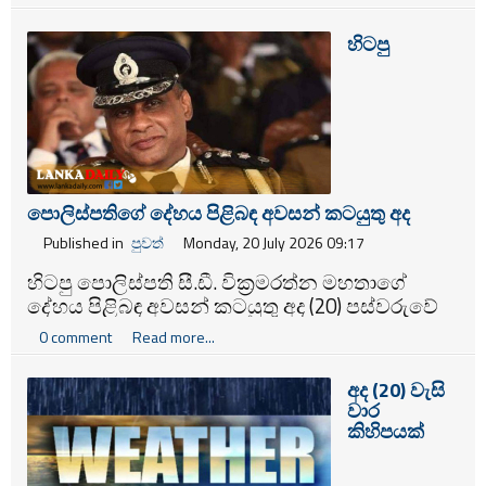
කවුන්සිලය පවසයි.
හිටපු
පොලිස්පතිගේ දේහය පිළිබඳ අවසන් කටයුතු අද
Published in
පුවත්
Monday, 20 July 2026 09:17
හිටපු පොලිස්පති සී.ඩී. වික්‍රමරත්න මහතාගේ
දේහය පිළිබඳ අවසන් කටයුතු අද (20) පස්වරුවේ
පොලිස් ගෞරව සහිතව බොරැල්ල කනත්තේදී සිදු
0 comment
Read more...
කිරීමට නියමිතව තිබේ.
අද (20) වැසි
වාර
කිහිපයක්