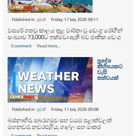
Published in
පුවත්
Friday, 17 July 2026 09:11
වසරේ ගතවූ කාලය තුළ වාර්තා වූ ඩෙංගු රෝගීන්
සංඛ්‍යාව 73,000ට ඉක්මවා ඇති බව ජාතික ඩෙංගු
මර්දන ඒකකය පවසයි.
0 comment
Read more...
ප්‍රදේශ
කිහිපයකට
වැසි
තත්වයක්
Published in
පුවත්
Friday, 17 July 2026 09:08
බස්නාහිර, සබරගමුව සහ වයඹ පළාත්වලත්
මහනුවර, නුවරඑළිය, ගාල්ල සහ මාතර
දිස්ත්‍රික්කවල අද (17) වැසි ස්වල්පයක් ඇති විය හැකි
0 comment
Read more...