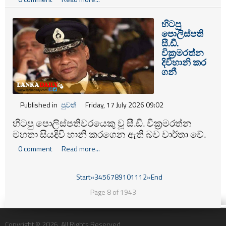
බව කාලගුණ විද්‍යා දෙපාර්තමේන්තුව නිවේදනය
කරයි.
හිටපු
පොලිස්පති
සී.ඩී.
වික්‍රමරත්න
දිවිහානි කර
ගනී
Published in
පුවත්
Friday, 17 July 2026 09:02
හිටපු පොලිස්පතිවරයෙකු වූ සී.ඩී. වික්‍රමරත්න
මහතා සියදිවි හානි කරගෙන ඇති බව වාර්තා වේ.
0 comment
Read more...
Start
«
3
4
5
6
7
8
9
10
11
12
»
End
Page 8 of 1943
Copyright © 2026. All Rights Reserved.