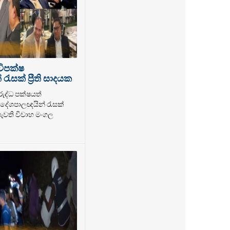
විපක්ෂ
ැසක් ප්‍රීති සාදයක
රුද්ධ පක්ෂයත්
ේශපාලඥයින් රැසක්
 පැවති විවාහ මංගල