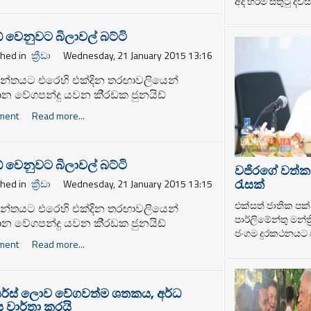
අද හරිම සතුටු දවසක
රයා වෙත ලිපියක්‌ යොමුකර තිබේ.
් වෙනුවට බිලාවල් බට්ටි
shed in
ක්‍රීඩා
Wednesday, 21 January 2015 13:16
න්තයට එරෙහි එක්දින තරඟාවලියෙන්
ාන වේගපන්දු යවන කි‍්‍රඩක ජුනයිඩ්
ට ලක් වීම හේතුවෙන් පකිස්ථාන කි‍්‍රකට්
ment
Read more...
මණ්ඩලය ඔහුව ඉන් ඉවත් කර තිබේ.
් වෙනුවට බිලාවල් බට්ටි
වජිරගේ වත්ක
රැසක්
shed in
ක්‍රීඩා
Wednesday, 21 January 2015 13:15
එක්සත් ජාතික පක්
න්තයට එරෙහි එක්දින තරඟාවලියෙන්
පාර්ලිමේන්තු මන්ත
ාන වේගපන්දු යවන කි‍්‍රඩක ජුනයිඩ්
ජංගම දුරකථනයට ප
ට ලක් වීම හේතුවෙන් පකිස්ථාන කි‍්‍රකට්
ment
Read more...
මණ්ඩලය ඔහුව ඉන් ඉවත් කර තිබේ.
ියර්ස් ලොව වේගවත්ම ශතකය, අර්ධ
වාර්තා කරයි