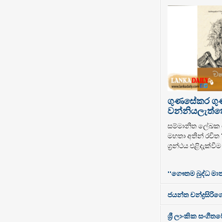
ගුණසේකර ග
වන්නියලැත්තෝ
සම්මානිත ලේඛ
මහතා අතින් රචිත
ග්‍රන්ථය එළිදැක්වී
''ගෞතම බුද්ධ මාත
ජයන්ත චන්ද්‍රසිරිගේ
ශ්‍රී ලාංකික සංගී