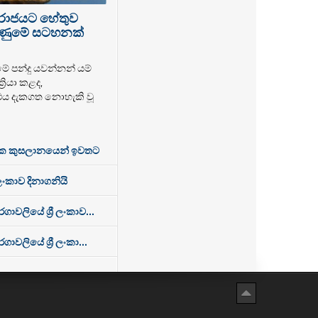
පරාජයට හේතුව
 ගිණුමේ සටහනක්
මේ පන්දු යවන්නන් යම්
‍රියා කළද,
එය දැකගත නොහැකි වූ
ක කුසලානයෙන් ඉවතට
 ලංකාව දිනාගනියි
වලියේ ශ්‍රී ලංකාව...
ලියේ ශ්‍රී ලංකා...