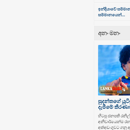
ඉන්දියාවේ සම්මා
සම්මානයෙන්...
අනං මනං
සුදන්තගේ යූටි
දැමීමේ තීරණාත
හිටපු ජනපති රනිල් 
අනිවාර්යෙන්ම රහස
අත්අඩංගුවට ගනු ඇ