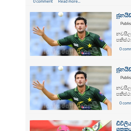
0 comment
Read more...
නිලධාරීන්ගේ සංගමය ක්‍රීඩා අමාත්‍යංශයේ ලේකම්ව
ජුනයිඩ
Publi
නවසීල
පකිස්ථ
ආබාධයක
0 com
පාලක 
ජුනයිඩ
Publi
නවසීල
පකිස්ථ
ආබාධයක
0 com
පාලක 
ඩිවිල
ශතකය 