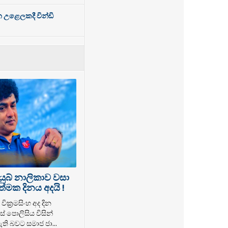
න උළෙලකදී වින්ඩි
යුබ් නාලිකාව වසා
්මක දිනය අදයි !
වික්‍රමසිංහ අද දින
් පොලිසිය විසින්
ති බවට සමාජ ජා...