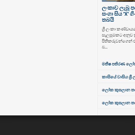
ලංකාව ලැබූ 
සංගා සිය 'X'
තබයි
ශ්‍රී ලංකා කණ්ඩාය
සැලසුමකට අනුව ක්
පිතිකරුවන්ගෙන් 
බ...
මතීෂ පතිරණ ලෝ
කාසියේ වාසිය ශ්‍රී
ලෝක කුසලාන තරගා
ලෝක කුසලාන තරගාව