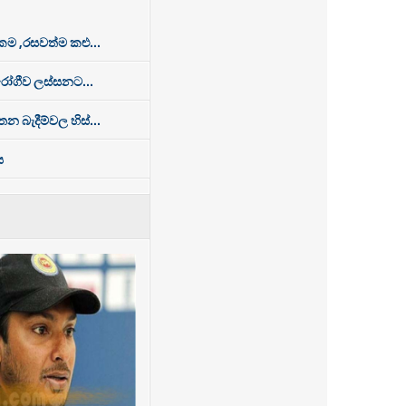
 ,රසවත්ම කළු...
රෝගීව ලස්සනට...
න බැදීම්වල හිස්...
ය