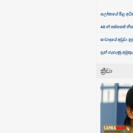
ලෝකයේ මිළ අධිකම
40 න් පස්සෙත් නි
සංවාදයේ අඩුව: නූත
දැන් ගැහැණු අමුතු
ක්‍රීඩා