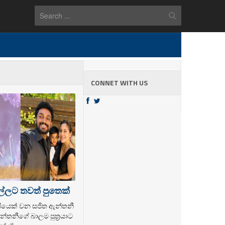
CONNET WITH US
ල්ලට තවත් පුතෙක්
ල්පියෙක් වන සජිත ඇන්තනී
්තනීගේ බාලම පුත්‍රයාට