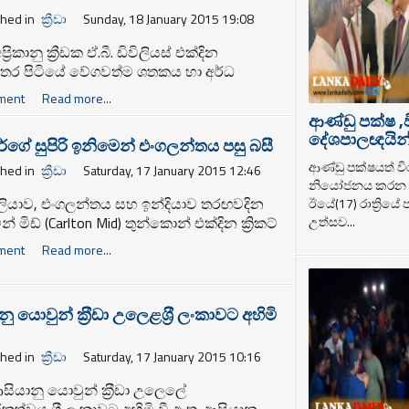
shed in
ක්‍රීඩා
Sunday, 18 January 2015 19:08
්‍රිකානු ක්‍රීඩක ඒ.බී. ඩිවිලියස් එක්දින
න්තර පිටියේ වේගවත්ම ශතකය හා අර්ධ
මන් සතුකර ගැනීමට අද සමත් විය. ඒ
ment
Read more...
් කණ්ඩායමට එරෙහිව පැවැති එක්දින
ආණ්ඩු පක්ෂ ,
දීය.
දේශපාලඥයින් ර
ගේ සුපිරි ඉනිමෙන් එංගලන්තය පසු බසී
ආණ්ඩු පක්ෂයත් වි
shed in
ක්‍රීඩා
Saturday, 17 January 2015 12:46
නියෝජනය කරන ද
රේලියාව, එංගලන්තය සහ ඉන්දියාව තරඟවදින
ඊයේ(17) රාත්‍රියේ
උත්සව...
න් මිඩ් (Carlton Mid) තුන්කොන් එක්දින ක්‍රිකට්
ිය අද ඕස්ට්‍රේලියාවේ සිඩ්නි හිදී සත්කාරක
ment
Read more...
රේලියාව සහ එංගලන්තය අතර තරඟයෙන්
විය.
ු යොවුන් ක‍්‍රීඩා උලෙළශ‍්‍රී ලංකාවට අහිමි
shed in
ක්‍රීඩා
Saturday, 17 January 2015 10:16
සියානු යොවුන් ක‍්‍රීඩා උලෙලේ