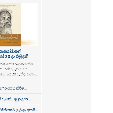
ුණසෝමගේ
 20 දා එළිදකී
ක ගුණසේකර ගුණසෝම
 “වන්නියලැත්තෝ”
ම මේ මස 20 වැනිදා සවස...
ා” රූපගත කිරීම...
 වැඩක්.. අවුරුදු 15...
තවේදිනියකට ලැබුණු අනගි...