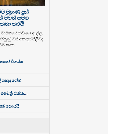
 මුහුණ දුන්
ක් මවත් සමග
කතා කරයි
ය මාර්ගයේ රාවණා ඇල්ල
හිසුණු බස් අනතුර පිළිබඳ
ේම කතා...
්ගෙන් විශේෂ
් ගහපු ගේම
 මෛත්‍රී එක්ක...
ෙසක් සොයයි