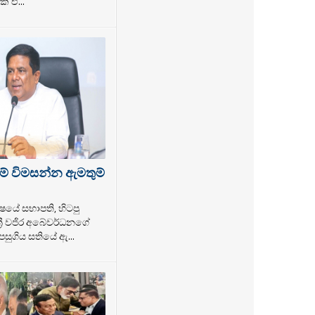
් ඒ...
ම් විමසන්න ඇමතුම්
ෂයේ සභාපති, හිටපු
්‍රී වජිර අබේවර්ධනගේ
සුගිය සතියේ ඇ...