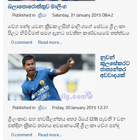
බලාපොරොත්තුව මාලිංග
Published in
ක්‍රීඩා
Saturday, 31 January 2015 08:42
වේග පන්දු යවන ක්‍රීඩක ලසිත් මාලිංගගේ සේවය ශ්‍රී ලංකා
පිලට හිමිවීමත් සමග දැනට පවතින කණ්‌ඩායමේ තත්ත්වය
හාත්පසින්ම වෙනස්‌ ස්‌වරූපයක්‌ ගනු ඇතැයි තමා විශ්වාස
0 comment
Read more...
කරන බව නවසීලන්ත කණ්‌ඩායමේ තුන් ඉරියව් ක්‍රීඩක
කොරේ ඇන්ඩර්සන් සඳහන් කර තිබේ.
නුවන්
කුලසේකරට
ජාත්‍යන්තර
අවවාදයක්
Published in
ක්‍රීඩා
Friday, 30 January 2015 12:37
ශ්‍රී ලංකාව සහ නවසීලන්තය අතර ඊයේ (29) පැවති 7 වන
එක්දින ක්‍රිකට් තරගය අවසානයේදී ශ්‍රී ලංකා වේග පන්දු
යවන ක්‍රීඩක නුවන් කුලසේකරට නිල අවවාදයක් කර තිබේ.
0 comment
Read more...