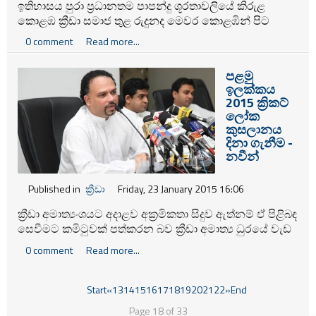
ඉතිහාසය පුරා ප්‍රධානතම පාපන්දු ශූරතාවලියේ කිරුළ
කොළඹ ක්‍රීඩා සමාජ තුළ රුදුනද මෙවර කොළඹින් පිට
පළාතක ක්‍රීඩා සමාජයක් එය රැගෙන යෑමට සමත්වී අැත.
0 comment
Read more...
මෙවර ඩයලොග් චැම්පියන් ලීග් පාපන්දු ශූරතාව
දිනාගැනීමට අනුරාධපුර සොලිඩ් ක්‍රීඩා සමාජය සමත්
පළමු
වීඅැත. ක්‍රීඩකයෝ ස්ථිර අනුග්‍රාහකයකු නොමැතිව ඉතාම
ඉලක්කය
දුෂ්කර ගමනකින් ජයග්‍රහණයේ හිණිපෙත්තටම පිවිසීම
2015 ක්‍රිකට්
විශේෂත්වයකි.
ලෝක
කුසලානය
දිනා ගැනීම -
නවීන්
Published in
ක්‍රීඩා
Friday, 23 January 2015 16:06
ක්‍රීඩා අමාත්‍යංශයට අදාළව අක්‍රමිකතා සිදුව ඇත්නම් ඒ පිළිබඳ
සෙවීමට කමිටුවක්‌ පත්කරන බව ක්‍රීඩා අමාත්‍ය ධුරයේ වැඩ
භාරගනිමින් නවීන් දිසානායක මහතා ඊයේ(22)පවසන ලදි.
0 comment
Read more...
Start
«
13
14
15
16
17
18
19
20
21
22
»
End
Page 18 of 33