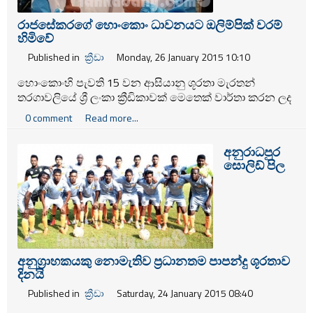
රාජසේකරගේ හොංකොං ධාවනයට ඔලිම්පික්‌ වරම්
හිමිවේ
Published in
ක්‍රීඩා
Monday, 26 January 2015 10:10
හොංකොංහි පැවති 15 වන ආසියානු ශූරතා මැරතන්
තරගාවලියේ ශ්‍රී ලංකා ක්‍රීඩිකාවක්‌ මෙතෙක්‌ වාර්තා කරන ලද
හොඳම කාලය සටහන් කරගනිමින් එහි පස්‌වන ස්‌ථානය
0 comment
Read more...
හිමිකර ගැනීමට ශ්‍රී ලංකා යුද්ධ හමුදාවේ නිලූකා ගීතානි
රාජසේකරට හැකිවිය. එහි පිරිමි අංශය සඳහා සහභාගි වූ ශ්‍රී
අනුරාධපුර
ලංකා යුද්ධ හමුදාවේ තිස්‌ස ගුණසේකරට හිමිවූයේ 6 වැනි
සොලිඩ් පිල
ස්‌ථානයයි.
අනුග්‍රාහකයකු නොමැතිව ප්‍රධානතම පාපන්දු ශූරතාව
දිනයි
Published in
ක්‍රීඩා
Saturday, 24 January 2015 08:40