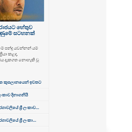
පරාජයට හේතුව
 ගිණුමේ සටහනක්
මේ පන්දු යවන්නන් යම්
‍රියා කළද,
එය දැකගත නොහැකි වූ
ක කුසලානයෙන් ඉවතට
 ලංකාව දිනාගනියි
වලියේ ශ්‍රී ලංකාව...
ලියේ ශ්‍රී ලංකා...