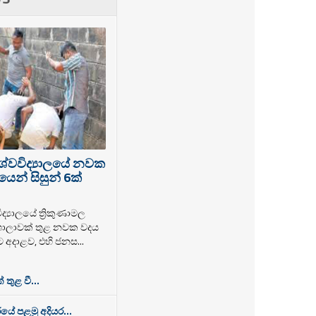
ශ්වවිද්‍යාලයේ නවක
ෙන් සිසුන් 6ක්
්‍යාලයේ ත්‍රිකුණාමල
ලාවක් තුළ නවක වදය
ට අදාළව, එහි ජනස...
තුළ වී...
යේ පළමු අදියර...