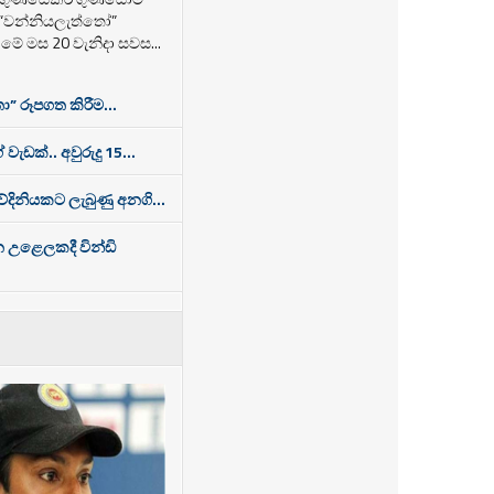
 “වන්නියලැත්තෝ”
ම මේ මස 20 වැනිදා සවස...
ා” රූපගත කිරීම...
 වැඩක්.. අවුරුදු 15...
තවේදිනියකට ලැබුණු අනගි...
න උළෙලකදී වින්ඩි