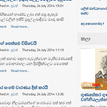
shed in
පුවත්
Thursday, 24 July 2014 19:01
යලිත් බන්ධනාගා
තත්ව
ගිකයන් භාණ්ඩ ලබා ගත් පසු ඇතැම්
් වලින් ඉතිරි මුදල් ලබාදීමට මාරු කාසි
අද කොහොමද ?
 බැවින් ඒ වෙනුවට අමු මිරිස් කරල් ලබා
ment
Read more...
 වාර්තා වෙයි.
කලා
ගේ පෙත්සම විසිවෙයි
shed in
පුවත්
Thursday, 24 July 2014 17:19
ාත් සභාව සඳහා පැවැත්වෙන මැතිවරණයකදී
 සහ මොනරාගල යන දිස්ත‍්‍රික්වලට මෙතෙක්
සන සංඛ්‍යා වෙනස් කිරීමට එරෙහිව එක්සත්
ment
Read more...
පක්ෂය ගොනුකර තිබූ පෙත්සමක්
ඨාධිකරණය අද (24) ප‍්‍රතික්ෂේප කළේය.
ර සංගම් වාරණය දික් කරයි
ගුණසේකර ග
shed in
පුවත්
Thursday, 24 July 2014 13:36
වන්නියලැත්තෝ
වෛද්‍ය නිලධරයන්ගේ සංගමයට පත් කර ගත්
සම්මානිත ලේඛ