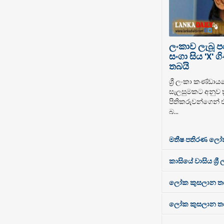
ලංකාව ලැබූ 
සංගා සිය 'X'
තබයි
ශ්‍රී ලංකා කණ්ඩාය
සැලසුමකට අනුව ක්
පිතිකරුවන්ගෙන් 
බ...
මතීෂ පතිරණ ලෝ
කාසියේ වාසිය ශ්‍රී
ලෝක කුසලාන තරගා
ලෝක කුසලාන තරගාව