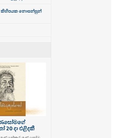
ර කිහිපයක නොසන්සුන්
ුණසෝමගේ
 20 දා එළිදකී
ක ගුණසේකර ගුණසෝම