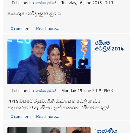
Published in
සේයා පුවත්
Tuesday, 16 June 2015 17:13
ඡායාරූප : තරිඳු දසුන් නුරංග
0 comment
Read more...
රයිගම්
ටෙලීස් 2014
Published in
සේයා පුවත්
Monday, 15 June 2015 09:33
2014 වසරේ රූපවාහිනී මාධ්‍ය සහ ටෙලි නාට්‍ය
කලාකරුවන් ඇගයීමට ලක්කෙරෙන රයිගම් ටෙලීස්
සම්මාන උළෙල 11වන වරටත් පසුගියදා (12) නෙලුම්
0 comment
Read more...
පොකුණ රඟහලේදී පැවැත්වුණි.
‘ආදරණීය