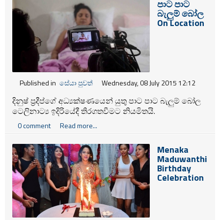
පාට පාට
බැලුම් බෝල
On Location
Published in
සේයා පුවත්
Wednesday, 08 July 2015 12:12
දිනුෂ් ප්‍රදීප්ගේ අධ්‍යක්ෂණයෙන් යුතු පාට පාට බැලුම් බෝල
ටෙලිනාට්‍ය ඉදිරියේදී තිරගතවීමට නියමිතයි.
0 comment
Read more...
Menaka
Maduwanthi
Birthday
Celebration