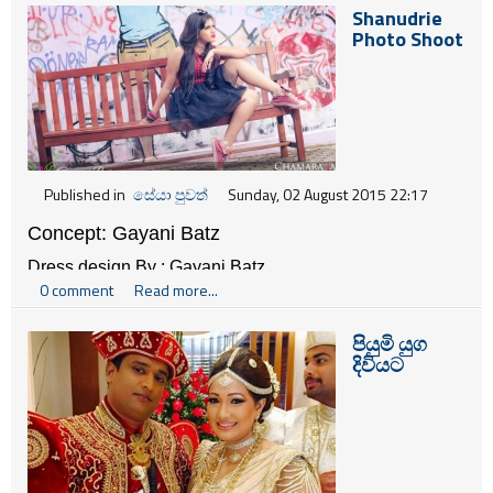
Shanudrie
Photo Shoot
Published in
සේයා පුවත්
Sunday, 02 August 2015 22:17
Concept: Gayani Batz
Dress design By : Gayani Batz 
0 comment
Read more...
Makeup & Hair : Gayani Batz 
Photography : Gayani Batz Media Crew Chamara 
පියුමි යුග
Jayawardana / MI Perera / Ashen Ravindu 
දිවියට
Model (Actress) : 
Shanudrie Priyasad