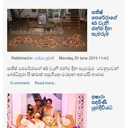
සතිෂ්
පෙරේරාගේ
45 වැනි
ජන්ම දින
සැමරුම
Published in
සේයා පුවත්
Monday, 01 June 2015 11:42
සතිෂ් පෙරේරාගේ 45 වැනි ජන්ම දින සැමරුම වෙනුවෙන්
බෝධිපුජා පිංකමක් පසුගියදා මරදාන අභයසිංහාරාම
විහාරස්ථානයේදී පැවැත් උනා.
0 comment
Read more...
ඉෂාරා
සඳමිණී
යුගදිවියට