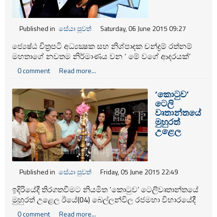
Published in
සේයා පුවත්
Saturday, 06 June 2015 09:27
ජ්‍යෙෂ්ඨ චිත්‍රපටි අධ්‍යක්‍ෂක සහ නිශ්පාදක චන්ද්‍රම් රත්නම්
මහතාගේ නවතම නිර්මාණය වන ‘ මේ වගේ ආදරයක්’
චිත්‍රපටයේ මංගල දර්ශනය ඊයේ තරංනී සිනමා ශාලාවේදී
0 comment
Read more...
පැවැත්විණි.
‘කොටුව’
ටෙලි
වෘතාන්තයේ
මුහුරත්
උළෙල
Published in
සේයා පුවත්
Friday, 05 June 2015 22:49
ඉදිරියේදී තිරගතවීමට නියමිත ‘කොටුව’ ටෙලිවෘතාන්තයේ
මුහුරත් උළෙල ඊයේ(04) බෙල්ලන්විල රජමහා විහාරයේදී
පැවැත්විණි.
0 comment
Read more...