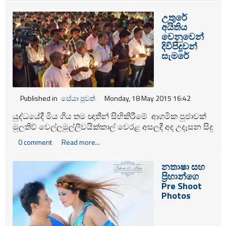
වෙන්නෙ කොළඹ නගර සභාව හරහායි. ඒ කියන්නෙ මේ
උතුරේ
අධි බලැති වීථි පහන් හරහා නිකරුනේ අපතේ යන්නෙ මේ
අයිතිය
රටේ සාමාන්‍ය ජනතාවගෙ මුදල්.
වෙනුවෙන්
දිවිපිදූවන්
සැමරේ
Published in
සේයා පුවත්
Monday, 18 May 2015 16:42
යුද්ධයේදී මිය ගිය තම ඥාතීන් සිහිකිරීමේ ආගමික පුජාවක්
මුලතිව් වෙල්ලමුල්ලිවයික්කාල් වෙරළ අසලදී අද උදෑසන සිදු
කරන ලදී. ඉලංගෙයි තමිල් අරසු පක්ෂය විසින් සංවිධානය
0 comment
Read more...
කර තිබූ මෙම සිහිකිරීම පැවැත් වුනේ උතුරු පළාත් මහා
ඇමති ටී විග්නේශවරන්ගේ ප්‍රධානත්වයෙන් කීරිමලෙයි
නතාෂා සහ
කෝවිල තුළදීයි.
ප්‍රිහාන්ගෙ
Pre Shoot
Photos