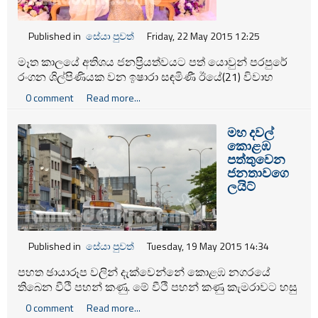
Published in
සේයා පුවත්
Friday, 22 May 2015 12:25
මෑත කාලයේ අතිශය ජනප්‍රියත්වයට පත් යොවුන් පරපුරේ
රංගන ශිල්පිණියක වන ඉෂාරා සඳමිණී ඊයේ(21) විවාහ
දිවියට ඇතුලත් උනා. ඇගේ අතගත්තේ රංගන ශිල්පියෙක්
0 comment
Read more...
සහ නීතිඥවරයෙක්ද වන අනුර පතිරණයි.
මහ දවල්
කොළඹ
පත්තුවෙන
ජනතාවගෙ
ලයිට්
Published in
සේයා පුවත්
Tuesday, 19 May 2015 14:34
පහත ඡායාරූප වලින් දැක්වෙන්නේ කොළඹ නගරයේ
තිබෙන වීථි පහන් කණු. මේ වීථි පහන් කණු කැමරාවට හසු
කරගනිද්දී හරියටම වෙලාව දවල් 12 යි. මේවා රෑට වගේම
0 comment
Read more...
දවල්ටත් නොනවත්වා දැල්වෙනවා. වීථි පහන් කණු නඩත්තු