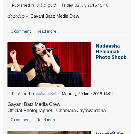
Published in
සේයා පුවත්
Friday, 03 July 2015 15:46
ඡායාරූප - Gayani Batz Media Crew
0 comment
Read more...
Nadeesha
Hemamali
Photo Shoot
Published in
සේයා පුවත්
Monday, 29 June 2015 14:02
Gayani Batz Media Crew
Official Photographer - Chamara Jayawardana
Makeup / Concept / Dress Design - Gayani Batz
0 comment
Read more...
Retouch - MI Perera