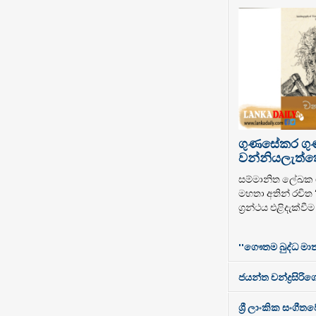
ගුණසේකර ග
වන්නියලැත්තෝ
සම්මානිත ලේඛ
මහතා අතින් රචිත
ග්‍රන්ථය එළිදැක්වී
''ගෞතම බුද්ධ මාත
ජයන්ත චන්ද්‍රසිරිගේ
ශ්‍රී ලාංකික සංගී