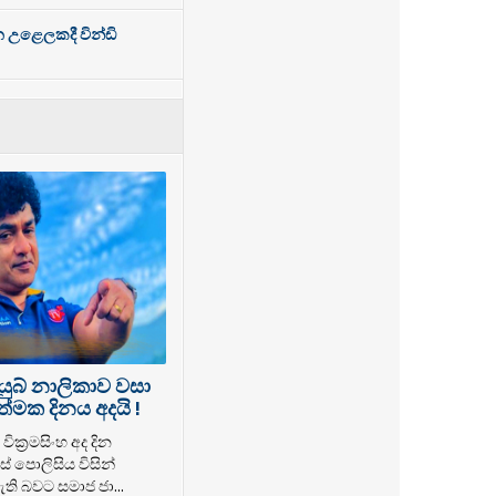
න උළෙලකදී වින්ඩි
යුබ් නාලිකාව වසා
්මක දිනය අදයි !
වික්‍රමසිංහ අද දින
් පොලිසිය විසින්
ති බවට සමාජ ජා...