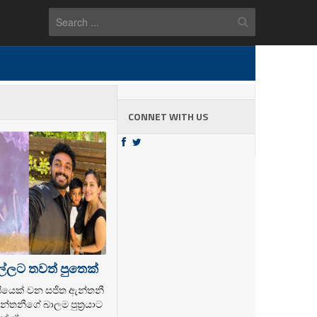
CONNET WITH US
ල්ලට තවත් පුතෙක්
ල්පියෙක් වන සජිත ඇන්තනී
්තනීගේ බාලම පුත්‍රයාට