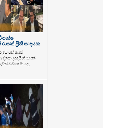
විපක්ෂ
ැසක් ප්‍රීති සාදයක
රුද්ධ පක්ෂයත්
ේශපාලඥයින් රැසක්
 පැවති විවාහ මංගල