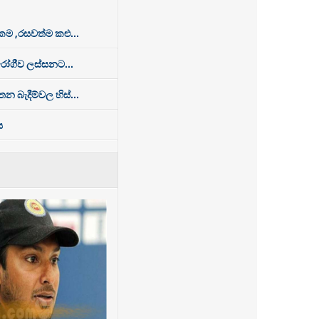
 ,රසවත්ම කළු...
රෝගීව ලස්සනට...
න බැදීම්වල හිස්...
ය