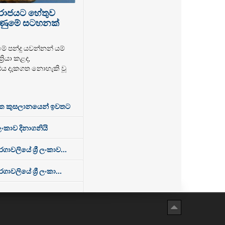
පරාජයට හේතුව
 ගිණුමේ සටහනක්
මේ පන්දු යවන්නන් යම්
‍රියා කළද,
එය දැකගත නොහැකි වූ
ක කුසලානයෙන් ඉවතට
 ලංකාව දිනාගනියි
වලියේ ශ්‍රී ලංකාව...
ලියේ ශ්‍රී ලංකා...