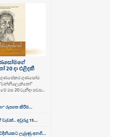
ුණසෝමගේ
 20 දා එළිදකී
ක ගුණසේකර ගුණසෝම
 “වන්නියලැත්තෝ”
ම මේ මස 20 වැනිදා සවස...
ා” රූපගත කිරීම...
 වැඩක්.. අවුරුදු 15...
තවේදිනියකට ලැබුණු අනගි...