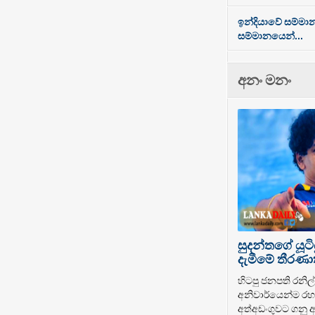
ඉන්දියාවේ සම්මා
සම්මානයෙන්...
අනං මනං
සුදන්තගේ යූටි
දැමීමේ තීරණාත
හිටපු ජනපති රනිල් 
අනිවාර්යෙන්ම රහස
අත්අඩංගුවට ගනු ඇ