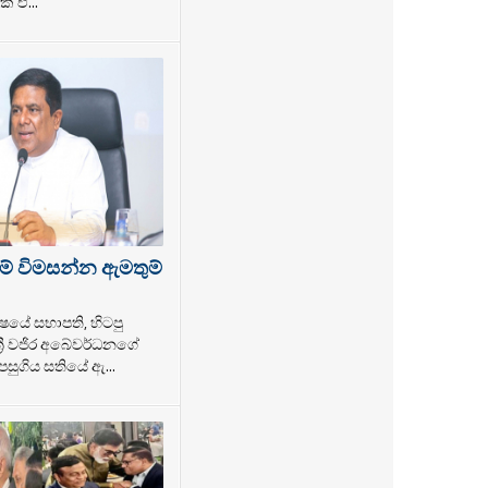
් ඒ...
ම් විමසන්න ඇමතුම්
ෂයේ සභාපති, හිටපු
්‍රී වජිර අබේවර්ධනගේ
සුගිය සතියේ ඇ...