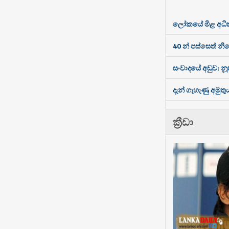
ලෝකයේ මිළ අධිකම
40 න් පස්සෙත් නි
සංවාදයේ අඩුව: නූත
දැන් ගැහැණු අමුතු
ක්‍රීඩා