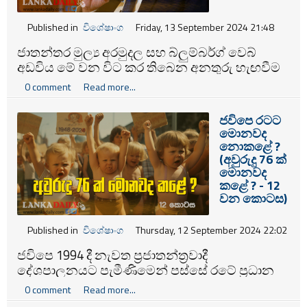
Published in
විශේෂාංග
Friday, 13 September 2024 21:48
ජාතන්තර මුල්‍ය අරමුදල සහ බ්ලුම්බර්ග් වෙබ්
අඩවිය මේ වන විට කර තිබෙන අනතුරු හැඟවීම
අනුව ඉදිරි ජනාධිපතිවරණයේ දී මෙරට ජනතාව
0 comment
Read more...
ගන්නා තීරණය අනුව මෙරට ඉරණම විසඳේ.
ජවිපෙ රටට
මොනවද
නොකළේ ?
(අවුරුදු 76 ක්
මොනවද
කළේ ? - 12
වන කොටස)
Published in
විශේෂාංග
Thursday, 12 September 2024 22:02
ජවිපෙ 1994 දී නැවත ප්‍රජාතන්ත්‍රවාදී
දේශපාලනයට පැමීණිමෙන් පස්සේ රටේ ප්‍රධාන
දේශපාලන පක්ෂ සමඟින් සන්ධානගතවත්
0 comment
Read more...
වෙනමත් මැතිවරණ ක්‍රියාවලියට සම්බන්ධ වෙමින්