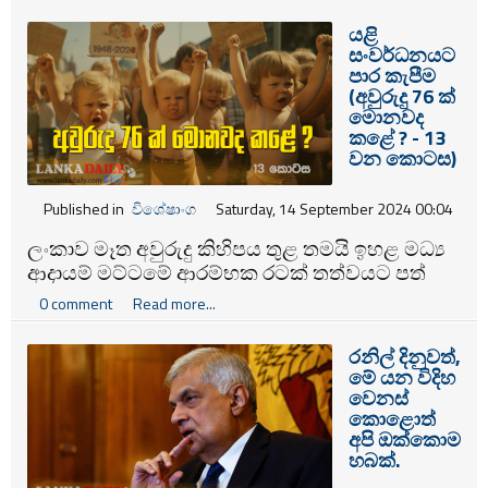
යළි
සංවර්ධනයට
පාර කැපීම
(අවුරුදු 76 ක්
මොනවද
කළේ ? - 13
වන කොටස)
Published in
විශේෂාංග
Saturday, 14 September 2024 00:04
ලංකාව මෑත අවුරුදු කිහිපය තුළ තමයි ඉහළ මධ්‍ය
ආදායම් මට්ටමේ ආරම්භක රටක් තත්වයට පත්
වුණේ. හැබැයි ඒ තත්වය මීට දශක කිහිපයකට
0 comment
Read more...
කලින්ම අත්පත් කර ගැනීමේ හැකියාව අපිට
තිබුණා.
රනිල් දිනුවත්,
මේ යන විදිහ
වෙනස්
කොළොත්
අපි ඔක්කොම
හබක්.