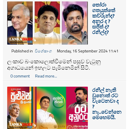
මහතා, විපක්ෂ නායක සජිත් ප්‍රේමදාස මහතා සහ
තෝරා
ජනතා විමුක්ති පෙරමුණේ (ජාතික ජන
ගතයුත්තේ
බලවේගයේ) නායක අනුර කුමාර දිසානායක
කව්රුන්ද?
මහතා ප්‍රධාන අපේක්ෂකයින් ලෙස සැලකේ
අනුර ද ?
සජිත් ද?
රනිල්ද?
Published in
විශේෂාංග
Monday, 16 September 2024 11:41
ලංකාව බංකොලොත්වීමෙන් පසුව වැටුනු
අගාධයෙන් ඉහලට පැමිනෙමින් සිටී.
0 comment
Read more...
රනිල් නැති
වුනොත් රට
වැටෙනවා ද
?
නෑ..වෙන්නෙ
මෙහෙමයි.