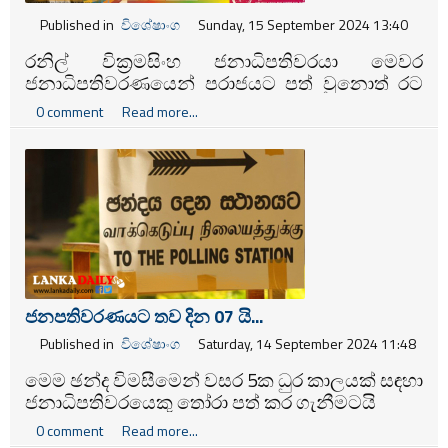
Published in
විශේෂාංග
Sunday, 15 September 2024 13:40
රනිල් වික්‍රමසිංහ ජනාධිපතිවරයා මෙවර
ජනාධිපතිවරණයෙන් පරාජයට පත් වුනොත් රට
නැවත අර්බුදයකට යන බවත් ගෑස් පෝලිම්, තෙල්
0 comment
Read more...
පෝලිම් කෑම පෝලිම් එහෙම ඇතිවෙනවා, විශාල
අනතුරකට රට පත් වෙනවා කියන එක රනිල්
පාර්ශ්වය පැත්තෙන් දිගින් දිගටම කියනවා.
ජනපතිවරණයට තව දින 07 යි...
Published in
විශේෂාංග
Saturday, 14 September 2024 11:48
මෙම ඡන්ද විමසීමෙන් වසර 5ක ධුර කාලයක් සඳහා
ජනාධිපතිවරයෙකු තෝරා පත් කර ගැනීමටයි
නියමිතව තිබෙන්නේ.
0 comment
Read more...