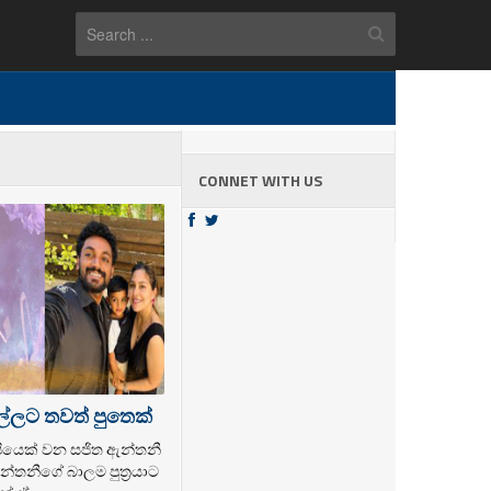
CONNET WITH US
ල්ලට තවත් පුතෙක්
ල්පියෙක් වන සජිත ඇන්තනී
්තනීගේ බාලම පුත්‍රයාට