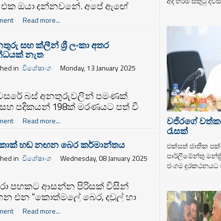
අද හරිම සතුටු දවසක
 එක ඔයා දන්නවනේ. අපේ ඇඟේ
 60%ක් විතර හැදිලා තියෙන්නේ වතුර
ment
Read more...
තුරු සහ ක්ලීන් ශ්‍රී ලංකා අතර
්ධයක් නැත
shed in
විශේෂාංග
Monday, 13 January 2025
වසරේ බස් අනතුරුවලින් පමණක්
 සහ පදිකයන් 198ක් මරණයට පත් වී
 පොලිස් දෙපාර්තමේන්තු සංඛ්‍යා
වජිරගේ වත්ක
ment
Read more...
වලින් අනාවරණය වී ඇති බව වාර්තා
රැසක්
ණි.
ක් හඬ නඟන බෙර කර්මාන්තය
එක්සත් ජාතික පක්
පාර්ලිමේන්තු මන්ත
shed in
විශේෂාංග
Wednesday, 08 January 2025
ජංගම දුරකථනයට ප
රා පහකට ආසන්න පිරිසක්‌ විසින්‌
න එන “කොත්මලේ බෙර, දවුල්‌ හා
ි” කර්මාන්තය රැකගැනීමට සහාය
ment
Read more...
ෙන ලෙස ගම්පොළ වැළිගඟ