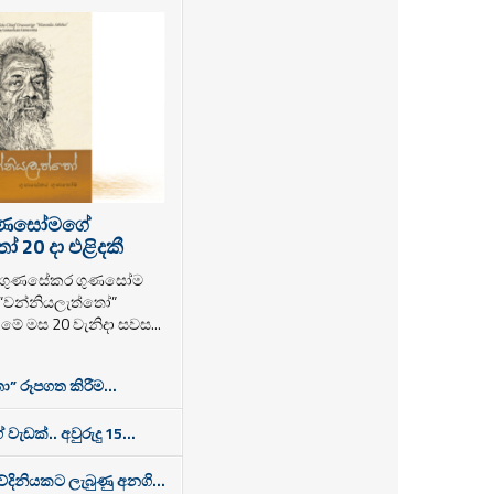
ුණසෝමගේ
 20 දා එළිදකී
ක ගුණසේකර ගුණසෝම
 “වන්නියලැත්තෝ”
ම මේ මස 20 වැනිදා සවස...
ා” රූපගත කිරීම...
 වැඩක්.. අවුරුදු 15...
තවේදිනියකට ලැබුණු අනගි...