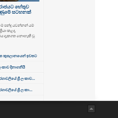
පරාජයට හේතුව
 ගිණුමේ සටහනක්
මේ පන්දු යවන්නන් යම්
‍රියා කළද,
එය දැකගත නොහැකි වූ
ක කුසලානයෙන් ඉවතට
 ලංකාව දිනාගනියි
වලියේ ශ්‍රී ලංකාව...
ලියේ ශ්‍රී ලංකා...