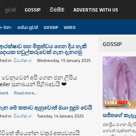
පුවත්
GOSSIP
විමසීම්
ADVERTISE WITH US
ං මනං
සේයා පුවත්
GOSSIP
VIDEO
GOSSIP
ිය, ආරක්ෂාව සහ මිත්‍රත්වය ගෙන දිය හැකි
ාසදායක හවුල්කරුවෙක් ගැන දැනගමු
shed in
විශේෂාංග
Wednesday, 15 January 2025
 වෙනුවෙන් අපි ගෙන එන ලිපිය
eiler සුනඛයන් පිළිබඳවයි
❤
ment
Read more...
ගැන මේ කතාව ඇහුවොත් ඔයා පුදුම වෙයි
සජිතගේ කැදැ
shed in
විශේෂාංග
Tuesday, 14 January 2025
ජනප්‍රිය රංගන ශි
හෙවත් ජැක්සන් ඇන
ීවිතේ තියෙන්න වතුර අත්‍යවශ්‍යයි