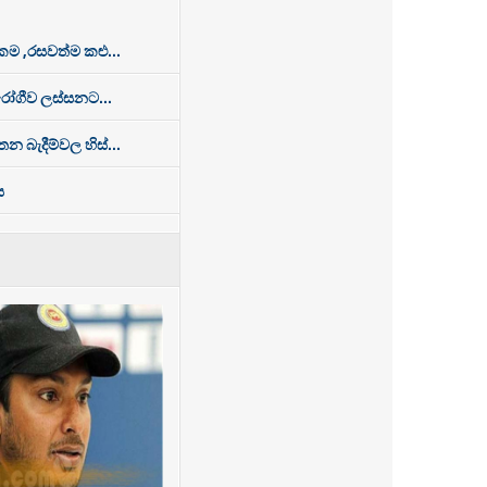
 ,රසවත්ම කළු...
රෝගීව ලස්සනට...
න බැදීම්වල හිස්...
ය