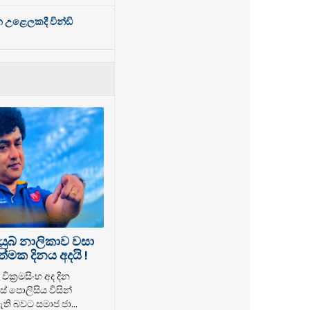
න උළෙලකදී වින්ඩි
යුබ් නාලිකාව වසා
්මක දිනය අදයි !
වික්‍රමසිංහ අද දින
් පොලිසිය විසින්
ති බවට සමාජ ජා...