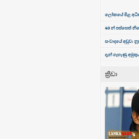
ලෝකයේ මිළ අධිකම
40 න් පස්සෙත් නි
සංවාදයේ අඩුව: නූත
දැන් ගැහැණු අමුතු
ක්‍රීඩා