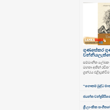
ගුණසේකර ග
වන්නියලැත්තෝ
සම්මානිත ලේඛ
මහතා අතින් රචිත
ග්‍රන්ථය එළිදැක්වී
''ගෞතම බුද්ධ මාත
ජයන්ත චන්ද්‍රසිරිගේ
ශ්‍රී ලාංකික සංගී