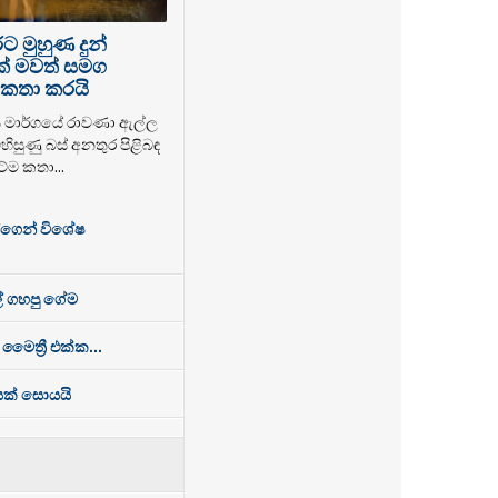
 මුහුණ දුන්
ක් මවත් සමග
කතා කරයි
ය මාර්ගයේ රාවණා ඇල්ල
හිසුණු බස් අනතුර පිළිබඳ
ේම කතා...
්ගෙන් විශේෂ
් ගහපු ගේම
 මෛත්‍රී එක්ක...
ෙසක් සොයයි