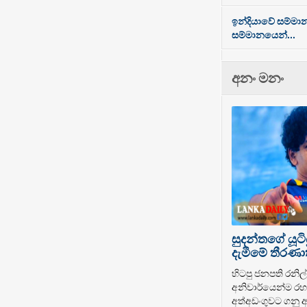
ඉන්දියාවේ සම්මා
සම්මානයෙන්...
අනං මනං
සුදන්තගේ යූටි
දැමීමේ තීරණාත
හිටපු ජනපති රනිල් 
අනිවාර්යෙන්ම රහස
අත්අඩංගුවට ගනු ඇ