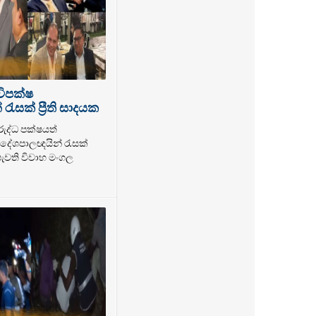
විපක්ෂ
ැසක් ප්‍රීති සාදයක
රුද්ධ පක්ෂයත්
ේශපාලඥයින් රැසක්
 පැවති විවාහ මංගල