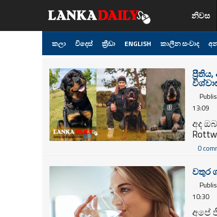
නිවස
කලා
විදෙස්
ක්‍රීඩා
ENGLISH
කාලීන සංවාද
අන
ප්‍රීත
විශ්ව
Publi
13:09
අද ඔබ
Rottw
0 com
වතුර 
Publi
10:30
අපේ ජ