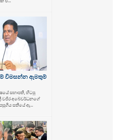
් ඒ...
ම් විමසන්න ඇමතුම්
ෂයේ සභාපති, හිටපු
්‍රී වජිර අබේවර්ධනගේ
සුගිය සතියේ ඇ...