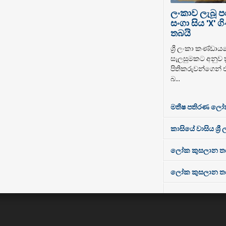
ලංකාව ලැබූ 
සංගා සිය 'X'
තබයි
ශ්‍රී ලංකා කණ්ඩාය
සැලසුමකට අනුව ක්
පිතිකරුවන්ගෙන් 
බ...
මතීෂ පතිරණ ලෝ
කාසියේ වාසිය ශ්‍රී
ලෝක කුසලාන තරගා
ලෝක කුසලාන තරගාව