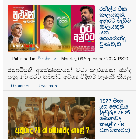
හැකියාව නියමාකාරයෙන් පාවිච්චි කිරීමට ගත්
රනිල්ට ටික
උත්සාහයන් විටින් විට කඩාකප්පල් කරන වාම
කාලයකුත්.
ජාතිකවාදී දේශපාලනික මැදහත් වීම් නිසා
අනුරට වැඩිම
අවස්ථාවන් රැසක් අහිමි කර ගැනීම සිදු වුණා.
කාලයකුත්
යන
පොරොන්දු
වුණ වැඩ
Published in
විශේෂාංග
Monday, 09 September 2024 15:00
ජනාධිපති අපේක්ෂකයන් වටා කැරකෙන ඡන්ද
යනු මේ අරට තමන්ට අවශ්‍ය විදිහට හැදෙයි කියල
හිතන පිරිසගේ අපේක්ෂාවන් ගොන්නක්. ඒක
0 comment
Read more...
ආත්මාර්ථකාමි හෝ පරාර්ථකාමී හැඟීමක් වෙන්න
පුළුවන්.
1977 මහා
යුග පෙරළිය
(අවුරුදු 76 ක්
මොනවද
කළේ ? - 8
වන කොටස)