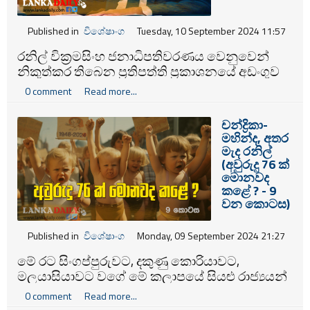
Published in
විශේෂාංග
Tuesday, 10 September 2024 11:57
රනිල් වික්‍රමසිංහ ජනාධිපතිවරණය වෙනුවෙන්
නිකුත්කර තිබෙන ප්‍රතිපත්ති ප්‍රකාශනයේ අඩංගුව
සම්බන්ධයෙන් ආර්ථික විශේෂඥ ඇඩ්වොකාටා
0 comment
Read more...
AdvocataPlus ආයතනයෙහි සභාපති මුර්තසා
ජෙෆර්ජී විසින් සිදු කරන එම විවරණයෙහි සිංහල
චන්ද්‍රිකා-
පරිවර්තනය. 'ලිබරල් තරුණ ව්‍යාපාරය' සිය වෙබ්
මහින්ද, අතර
අඩවියෙහි පලකර ඇත. ඒ අනුව එහි සාධනීය
මැද රනිල්
ලක්ෂණ මෙන්ම ඇතැම් කරුණු කෙරෙහි
(අවුරුදු 76 ක්
විවේචනයක්ද ඉදිරිපත් කර තිබේ.
මොනවද
කළේ ? - 9
වන කොටස)
Published in
විශේෂාංග
Monday, 09 September 2024 21:27
මේ රට සිංගප්පුරුවට, දකුණු කොරියාවට,
මලයාසියාවට වගේ මේ කලාපයේ සියළු රාජ්‍යයන්
වලට වඩා එහා ගිය සංවර්ධනයක් අත්පත්
0 comment
Read more...
කරගැනීමේ හැකියාවන් සහිතව තිබුණු රටක්. ඒ