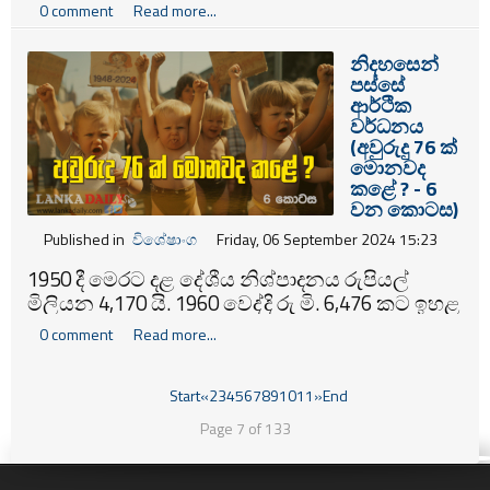
පාලන කාලය තුළ වැදගත් මෙහෙවරක් කර
0 comment
Read more...
තිබෙනවා. කෙසේ නමුත් අගේ පාලන සමයේදී
නිශ්චිත ආර්ථික ප්‍රතිපත්තියක් ක්‍රියාත්මක
නිදහසෙන්
කෙරුණේ නැහැ. මේ නිසා පරස්පර තීන්දු
පස්සේ
ක්‍රියාත්මක වීමේ දුර්වල තාවයන් තිබුණා.
ආර්ථික
වර්ධනය
(අවුරුදු 76 ක්
මොනවද
කළේ ? - 6
වන කොටස)
Published in
විශේෂාංග
Friday, 06 September 2024 15:23
1950 දී මෙරට දළ දේශීය නිශ්පාදනය රුපියල්
මිලියන 4,170 යි. 1960 වෙද්දි රු මි. 6,476 කට ඉහළ
නැග්ගා. මෑත කාලය පුරා මේ අගය රුපියල් බිලියන
0 comment
Read more...
28,000 තරම් අගයක තිබුණා.
Start
«
2
3
4
5
6
7
8
9
10
11
»
End
Page 7 of 133