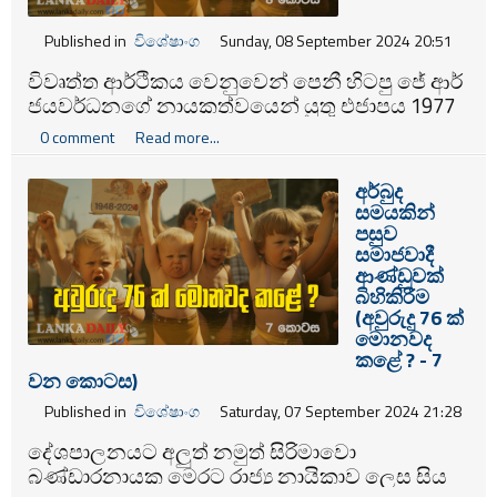
Published in
විශේෂාංග
Sunday, 08 September 2024 20:51
විවෘත්ත ආර්ථිකය වෙනුවෙන් පෙනී හිටපු ජේ ආර්
ජයවර්ධනගේ නායකත්වයෙන් යුතු එජාපය 1977
මහ මැතිවරණයෙන් අති විශාල ජයග‍්‍රහණයක්
0 comment
Read more...
වාර්ථා කළා. පාර්ලිමේන්තුවේ හයෙන් පහක
බලයක්. මේක මේ රටේ සංවර්ධනයේ හැරවුම්
අර්බුද
ලකුණක් වුණා. සංවර්ධනය අධි වේගයෙන් පිමි
සමයකින්
පනිමින් ඉදිරියට ගන්න හේතු වුණා.
පසුව
සමාජවාදී
ආණ්ඩුවක්
බිහිකිරීම
(අවුරුදු 76 ක්
මොනවද
කළේ ? - 7
වන කොටස)
Published in
විශේෂාංග
Saturday, 07 September 2024 21:28
දේශපාලනයට අලුත් නමුත් සිරිමාවො
බණ්ඩාරනායක මෙරට රාජ්‍ය නායිකාව ලෙස සිය