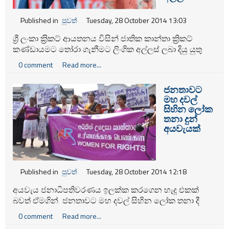
Published in
පුවත්
Tuesday, 28 October 2014 13:03
ශ්‍රී ලංකා ක‍්‍රිකට් ආයතනය විසින් ජාතික කාන්තා ක්‍රිකට්
කණ්ඩායමට තෝරා ගැනීමට ලිංගික අල්ලස් ලබා දියු යුතු
බවට එල්ල වී ඇති චෝදනා ගැන සොයාබැලීම සඳහා
0 comment
Read more...
කමිටුවක් පත් කර ඇත.
ජනතාවට
මහ දවල්
සිහින ලෝක
තනා දුන්
අයවැයක්
Published in
පුවත්
Tuesday, 28 October 2014 12:18
අයවැය ජනාධිපතිවරණය ඉලක්ක කරගෙන හැදූ එකක්
බවත් ඒමගින් ජනතාවට මහ දවල් සිහින ලෝක තනා දී
අැති බවටත් අයිතීන් උදෙසා කාන්තාවෝ චෝදනා කරති.
0 comment
Read more...