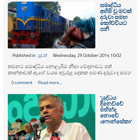
බවට ජාතික වෘත්තීය සමිති මධ්‍යස්ථානය මාධ්‍ය
සමෘද්ධිය
නිවේදනයක් නිකුත් කරමින් අවධාරණය කරයි.
අහිමි වූ මවක්
දරුවා සමඟ
කෝච්චියට
පනී
Published in
පුවත්
Wednesday, 29 October 2014 10:02
තමනට සමෘද්ධිය නොලැබීම නිසා වේදනාවට පත්
කාන්තාවක් ඇගේ වයස අවුරුදු දෙකක පමණ දරුවා ද සමග
වේයන්ගොඩ දුම්රිය ස්ථානය ආසන්නයේදී දුම්රියට පැන
0 comment
Read more...
දිවි නසා ගැනීමට උත්සාහ කර තිබේ.
'යුද්ධය
දිනෙව්වේ
මහින්ද
නොවේ
:ෆොන්සේකා'