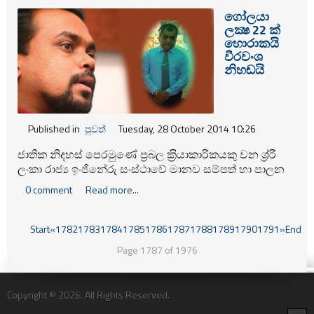
ගෝලයා
ලක්‍ෂ 22 ක්
හොරාකයි
වීරවංශ
නිහඬයි
Published in
පුවත්
Tuesday, 28 October 2014 10:26
ජාතික නිදහස් පෙරමුණේ ප‍්‍රබල ක‍්‍රියාකාරිකයකු වන ශ‍්‍ර‍්‍රී
ලංකා රාජ්‍ය ඉංජිනේරු සංස්ථාවේ මානව සම්පත් හා පාලන
විෂය භාර නියෝජ්‍ය සාමාන්‍යාධිකාරීවරයා ලෙස විමල්
0 comment
Read more...
වීරවංශ අමාත්‍යවරයා විසින් පත්කර සිටින යුද හමුදාවේ
හිටපු කපිතාන් වරයකු එස්.පී. ලොකුහැන්නදිගේ නැමැත්තා
හට පසුගියදා කොළඹ මහාධිකරණය දඩ හා අත්හිටවු සිර
Start
«
1782
1783
1784
1785
1786
1787
1788
1789
1790
1791
»
End
දඬුවම් නියම කළේය.
Page 1787 of 1976
Copyright © 2026. All Rights Reserved.