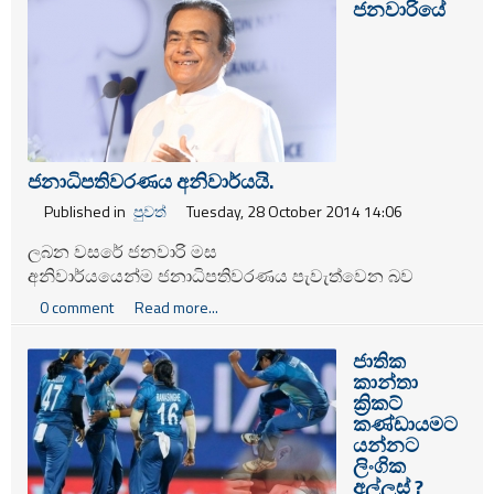
ජනවාරියේ
අවධාරණය කර සිටියි.
ජනාධිපතිවරණය අනිවාර්යයි.
Published in
පුවත්
Tuesday, 28 October 2014 14:06
ලබන වසරේ ජනවාරි මස
අනිවාර්යයෙන්ම
ජනාධිපතිවරණය
පැවැත්වෙන බව
අග්‍රාමාත්‍ය දි.මු. ජයරත්න මහතා පවසයි.
0 comment
Read more...
ජාතික
කාන්තා
ක්‍රිකට්
කණ්ඩායමට
යන්නට
ලිංගික
අල්ලස් ?