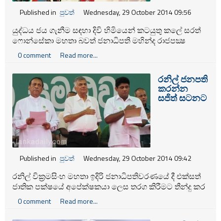
Published in
පුවත්
Wednesday, 29 October 2014 09:56
යුද්ධය ජය ගැනීම සඳහා දිවි හිමියෙන් කටයුතු කලේ සරත්
ෆොන්සේකා මහතා බවත් ජනාධිපති මහින්ද රාජපක්‍ෂ
බලයට පත්වූ දා සිට ජනතාව වෙනුවෙන් කිසිදු සේවයක්
0 comment
Read more...
නොකල බවත් එජාප නායක රනිල් වික‍්‍රමසිංහ මහතා
පවසයි.
රනිල් ජනපති
කරන්න
සජිත් සටනට
Published in
පුවත්
Wednesday, 29 October 2014 09:42
රනිල් වික‍්‍රමසිංහ මහතා ඉදිරි ජනාධිපතිවරණයේ දී එක්සත්
ජාතික පක්ෂයේ අපේක්ෂකයා ලෙස තරග කිරීමට තීන්දු කර
ඇති බවත්, එක්සත් ජාතික පක්ෂ නායකයා ජනාධිපති ධුරයට
0 comment
Read more...
පත් කිරීම සදහා ඕනෑම කැප කිරීමකට තමන් සූදානම් බවත්
එම පක්ෂයේ නියෝජ්‍ය නායක සජිත් පේ‍්‍රමදාස මහතා