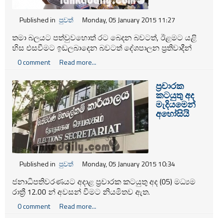
Published in
පුවත්
Monday, 05 January 2015 11:27
තමා බලයට පත්වුවහොත් රට බෙදන බවටත්, ඊළමට යළි
හිස එසවීමට ඉඩලබාදෙන බවටත් දේශපාලන ප්‍රතිවාදීන්
විසින් චෝදනා කරමින් ගියද එකී චෝදානවල කිසිදු
0 comment
Read more...
සත්‍යයතාවක් නොමැති බව මෛත්‍රීපාල සිරිසේන මහතා
අවධාරණය කළේය. ඔහු මේ බව කියා සිටියේ අද (05)
ප්‍රචාරක
තිඹිරිගස්යාය විපක්ෂයේ ප්‍රධාන පොදු අපේක්ෂක
කටයුතු අද
කාර්යාලයේ පැවති මාධ්‍ය හමුවකදීය.
මැදියමෙන්
අහෝසියි
Published in
පුවත්
Monday, 05 January 2015 10:34
ජනාධිපතිවරණයට අදාළ ප්‍රචාරක කටයුතු අද (05) මධ්‍යම
රාත්‍රී 12.00 න් අවසන් වීමට නියමිතව ඇත.
0 comment
Read more...