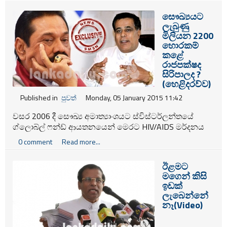
අදාල වීඩියෝ පට සංස්කරණය කරමින් තිබේ.
සෞඛ්‍යයට
ලැබුණු
මිලියන 2200
හොරකම්
කළේ
රාජපක්ෂද
සිරිපාලද ?
(හෙළිදරව්ව)
Published in
පුවත්
Monday, 05 January 2015 11:42
වසර 2006 දී සෞඛ්‍ය අමාත්‍යාංශයට ස්විස්ටර්ලන්තයේ
ග්ලොබ්ල් ෆන්ඩ් ආයතනයෙන් මෙරට HIV/AIDS මර්දනය
හා පාලන කටයුතු සඳහා ලැබුණ ඇමරිකන් ඩොලර් මිලියන
0 comment
Read more...
20 ක් සෞඛ්‍ය අමාතයාංශයෙන් අතුරුදහන් වී ඇති බව
හෙළිවේ.
ඊළමට
මගෙන් කිසි
ඉඩක්
ලැබෙන්නේ
නෑ(video)