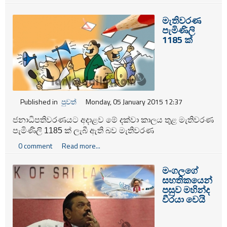
දෙනකුගෙන් යුත් කණ්ඩායමක් හෙට (6) සිට පූර්ණ කාලීනව
ක්‍රියාකාරී මෙහෙයුමේ නිරත කරවීමට එජාපය පියවර ගෙන
මැතිවරණ
තිබේ.
පැමිණිලි
1185 ක්
Published in
පුවත්
Monday, 05 January 2015 12:37
ජනාධිපතිවරණයට අදාළව මේ දක්වා කාලය තුළ මැතිවරණ
පැමිණිලි 1185 ක් ලැබී ඇති බව මැතිවරණ
දෙපාර්තමේන්තුවේ පැමිණිලි අංශය පවසයි.
0 comment
Read more...
මංගලගේ
සහතිකයෙන්
පසුව මහින්ද
වීරයා වෙයි