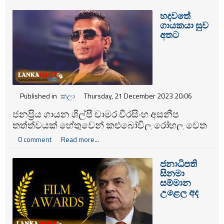
විලාසයකින් ඇය ඉදිරිපත් කරයි.
හදවතේ
ගායකයා සුව
අතට
Published in
කලා
Thursday, 21 December 2023 20:06
ජනප්‍රිය ගායන ශිල්පී චාමර වීරසිංහ අසනීප
තත්ත්වයක් හේතුවෙන් කළුබෝවිල රෝහල වෙත
ඇතුළත් කර ප්‍රතිකාර ලබන අතර ඔහුගේ නවතම
0 comment
Read more...
සෞඛ්‍ය තත්ත්වය පිළිබඳව වාර්තා විය.
ජනාධිපති
සිනමා
සම්මාන
උළෙල අද