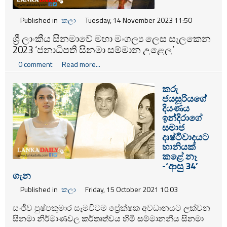
Published in
කලා
Tuesday, 14 November 2023 11:50
ශ්‍රී ලාංකීය සිනමාවේ මහා මංගල්‍ය ලෙස සැලකෙන
2023 ‘ජනාධිපති සිනමා සම්මාන උළෙල’
ජනාධිපතිවරයාගේ ප්‍රධානත්වයෙන් මෙවර
0 comment
Read more...
පැවැත්වේ.
කරු
ජයසූරියගේ
දියණය
ඉන්දිරාගේ
සමාජ
දෘෂ්ටිවාදයට
හානියක්
කළේ නෑ
-‘ආසු 34’
ගැන
Published in
කලා
Friday, 15 October 2021 10:03
සංජීව පුෂ්පකුමාර සෑමවිටම ප්‍රේක්ෂක අවධානයට ලක්වන
සිනමා නිර්මාණවල කර්තෘත්වය හිමි සම්මානනීය සිනමා