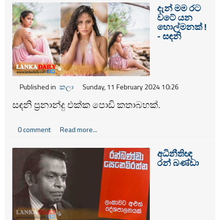
දැන් මම රට
වටේ යන
හොල්මනක් !
- සඳනි
Published in
කලා
Sunday, 11 February 2024 10:26
සඳනි ප්‍රනාන්දු එක්ක පොඩි කතාබහක්.
0 comment
Read more...
අධිනීතිඥ
රන් බණ්ඩා