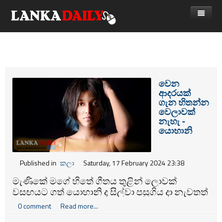
නිවස
පුවත්
Gossip
විදෙස්
වෙන
ආදරයක්
විමසීම්
ක්‍රීඩා
ගැන හිතන්න
වෙලාවක්
Advertise with us
කලා
නැහැ -
යොහානි
කාලීන සංවාද
විශේෂාංග
Published in
කලා
Saturday, 17 February 2024 23:38
Life
මැණිකේ මගේ හිතේ ගීතය තුළින් ලොවක්
වසඟයට ගත් යොහානි ද සිල්වා පසුගිය දා නැවතත්
විඩියෝ ගැලරිය
සමාජයේ කතාබහට ලක්වන චරිතයක් බවට
0 comment
Read more...
පත්වූවාය.