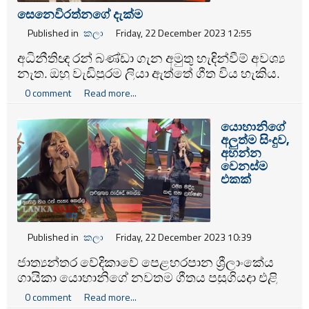
සෙනෙවිරත්නගේ දැක්ම
Published in
කලා
Friday, 22 December 2023 12:55
අධිනීතිඥ රන් බණ්ඩා ගැන අමුතු හැඳින්වීම් අවශ්‍ය
නැත. ඔහු වැඩිපුරම ලියා ඇත්තේ ගීත විය හැකිය.
එහෙත් ඒ හැම ගීතයකම යටිබිම තුළ නින්නාද වන
0 comment
Read more...
පණිවිඩය සමාජය සිසාරා ගියේ ඇතුලාන්තය
දෙදරුම් කවන දැඩි කම්පනයක් ඇති කරමිනි.
යොහානිගේ
උලලේණා ගීත පිටපත කියවා මේකේ කියන්නේ
අලුත්ම සිංදුව,
උලලේණෙක් ගැන නම් නොවේ කියා කපුගේ
අහන්න
ඩී.එස්.දයාරත්නට කීවේ ඉහතින් කියන ඒ කම්පනය
වෙනස්ම
නිසාය.
එකක්
Published in
කලා
Friday, 22 December 2023 10:39
ජාත්‍යන්තර වේදිකාවේ පෙළහරපාන ශ්‍රීලාංකේය
ගායිකා යොහානිගේ නවතම ගීතය පසුගියදා එළි
දැක්වීවීයගැහැණු දරුවකුට මුහුණ පාන්න සිදුවන
0 comment
Read more...
සමාජ අත්දැකිමක් අපූර්ව පද වැලකින් සහ ගායනා