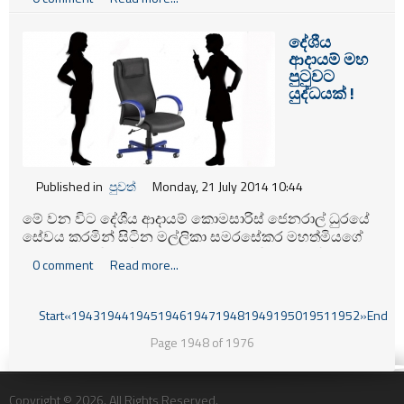
හෙළිව ඇත.
දේශීය
ආදායම් මහ
පුටුවට
යුද්ධයක් !
Published in
පුවත්
Monday, 21 July 2014 10:44
මේ වන විට දේශීය ආදායම් කොමසාරිස් ජෙනරාල් ධුරයේ
සේවය කරමින් සිටින මල්ලිකා සමරසේකර මහත්මියගේ
වයස පූර්ණ වීම නිසා ලබන සඳුදා (28) විශ්‍රාම ගැනීමට
0 comment
Read more...
නියමිත අතර, ඊට අනුප්‍රප්තිකයකු පත් කිරීම සම්බන්ධයෙන්
මෙවනවිට බරපතල අර්බුදයක් හටගෙන ඇතැයි වාර්තාවේ.
Start
«
1943
1944
1945
1946
1947
1948
1949
1950
1951
1952
»
End
Page 1948 of 1976
Copyright © 2026. All Rights Reserved.