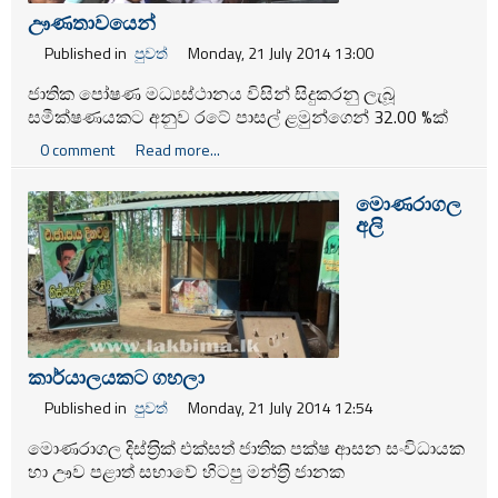
ඌණතාවයෙන්
Published in
පුවත්
Monday, 21 July 2014 13:00
ජාතික පෝෂණ මධ්‍යස්ථානය විසින් සිදුකරනු ලැබූ
සමීක්ෂණයකට අනුව රටේ පාසල් ළමුන්ගෙන් 32.00 %ක්
යකඩ ඌණතාවයෙන් පෙළෙන බවත් සමස්ත
0 comment
Read more...
ජනගහණයෙන් පහෙන් එකක් ජනතාවක් යකඩ
ඌණතාවයෙන් පෙළෙන බවත් හෙළිවී ඇත.
මොණරාගල
අලි
කාර්යාලයකට ගහලා
Published in
පුවත්
Monday, 21 July 2014 12:54
මොණරාගල දිස්ත‍්‍රික් එක්සත් ජාතික පක්ෂ ආසන සංවිධායක
හා ඌව පළාත් සභාවේ හිටපු මන්ත‍්‍රි ජානක
තිස්සකුට්ට්ආරච්ච් මහතාට අයත් වැල්ලවාය හඳපානාගල