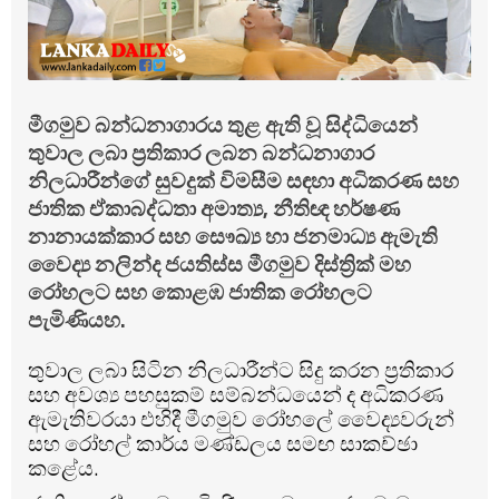
මීගමුව බන්ධනාගාරය තුළ ඇති වූ සිද්ධියෙන්
තුවාල ලබා ප්‍රතිකාර ලබන බන්ධනාගාර
නිලධාරීන්ගේ සුවදුක් විමසීම සඳහා අධිකරණ සහ
ජාතික ඒකාබද්ධතා අමාත්‍ය, නීතිඥ හර්ෂණ
නානායක්කාර සහ සෞඛ්‍ය හා ජනමාධ්‍ය ඇමැති
වෛද්‍ය නලින්ද ජයතිස්ස මීගමුව දිස්ත්‍රික් මහ
රෝහලට සහ කොළඹ ජාතික රෝහලට
පැමිණියහ.
තුවාල ලබා සිටින නිලධාරීන්ට සිදු කරන ප්‍රතිකාර
සහ අවශ්‍ය පහසුකම් සම්බන්ධයෙන් ද අධිකරණ
ඇමැතිවරයා එහිදී මීගමුව රෝහලේ වෛද්‍යවරුන්
සහ රෝහල් කාර්ය මණ්ඩලය සමඟ සාකච්ඡා
කළේය.