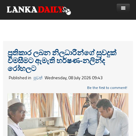
නිවස
පුවත්
Gossip
විදෙස්
ප්‍රතිකාර ලබන නිලධාරීන්ගේ සුවදුක්
විමසීමට ඇමැති හර්ෂණ-නලින්ද
විමසීම්
ක්‍රීඩා
රෝහලට
Advertise with us
කලා
Published in
පුවත්
Wednesday, 08 July 2026 09:43
කාලීන සංවාද
Be the first to comment!
විශේෂාංග
Life
විඩියෝ ගැලරිය