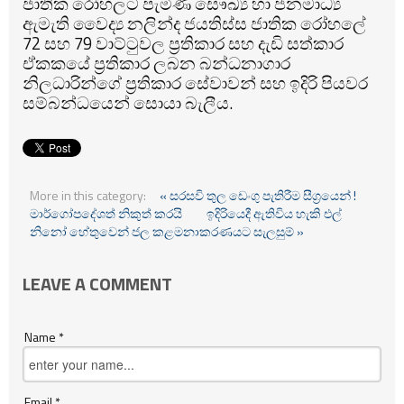
ජාතික රෝහලට පැමිණි සෞඛ්‍ය හා ජනමාධ්‍ය
ඇමැති වෛද්‍ය නලින්ද ජයතිස්ස ජාතික රෝහලේ
72 සහ 79 වාට්ටුවල ප්‍රතිකාර සහ දැඩි සත්කාර
ඒකකයේ ප්‍රතිකාර ලබන බන්ධනාගාර
නිලධාරින්ගේ ප්‍රතිකාර සේවාවන් සහ ඉදිරි පියවර
සම්බන්ධයෙන් සොයා බැලීය.
More in this category:
« සරසවි තුල ඩෙංගු පැතිරීම සීග්‍රයෙන් !
මාර්ගෝපදේශත් නිකුත් කරයි
ඉදිරියෙදී ඇතිවිය හැකි එල්
නිනෝ හේතුවෙන් ජල කළමනාකරණයට සැලසුම් »
LEAVE A COMMENT
Name *
Email *