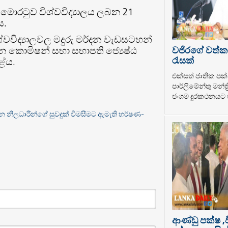
 මොරටුව විශ්වවිද්‍යාලය ලබන 21
ය.
්වවිද්‍යාලවල මදුරු මර්දන වැඩසටහන්
වජිරගේ වත්ක
ිපාදන කොමිෂන් සභා සභාපති ජ්‍යෙෂ්ඨ
රැසක්
ේය.
එක්සත් ජාතික පක්
පාර්ලිමේන්තු මන්ත
ජංගම දුරකථනයට ප
බන නිලධාරීන්ගේ සුවදුක් විමසීමට ඇමැති හර්ෂණ-
ආණ්ඩු පක්ෂ ,