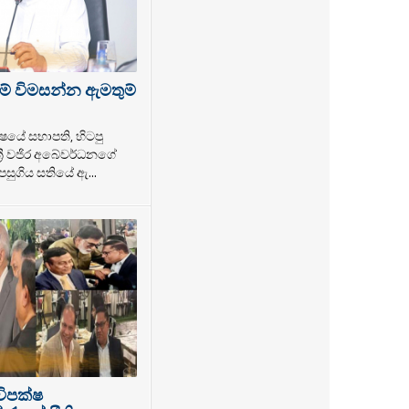
ම් විමසන්න ඇමතුම්
ෂයේ සභාපති, හිටපු
්‍රී වජිර අබේවර්ධනගේ
සුගිය සතියේ ඇ...
විපක්ෂ