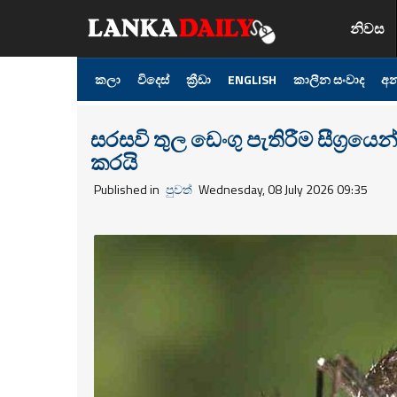
නිවස
කලා
විදෙස්
ක්‍රීඩා
ENGLISH
කාලීන සංවාද
අන
සරසවි තුල ඩෙංගු පැතිරීම සීග්‍රයෙ
කරයි
Published in
පුවත්
Wednesday, 08 July 2026 09:35