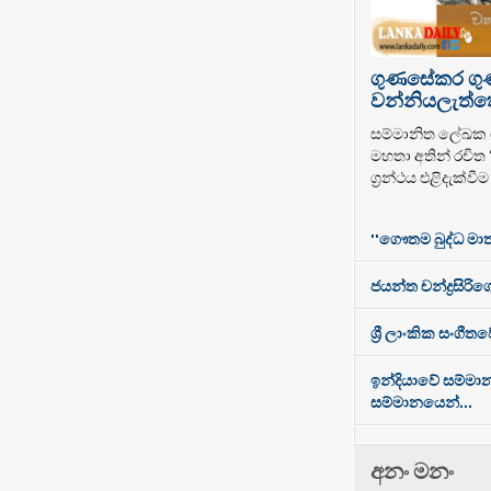
ගුණසේකර ග
වන්නියලැත්තෝ
සම්මානිත ලේඛ
මහතා අතින් රචිත
ග්‍රන්ථය එළිදැක්වී
''ගෞතම බුද්ධ මාත
ජයන්ත චන්ද්‍රසිරිගේ
ශ්‍රී ලාංකික සංගී
ඉන්දියාවේ සම්මා
සම්මානයෙන්...
අනං මනං