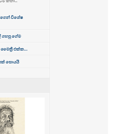
ේම කතා...
්ගෙන් විශේෂ
් ගහපු ගේම
 මෛත්‍රී එක්ක...
ෙසක් සොයයි