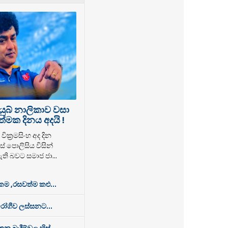
යුබ් නාලිකාව වසා
්මක දිනය අදයි !
වික්‍රමසිංහ අද දින
් පොලිසිය විසින්
ති බවට සමාජ ජා...
 ,රසවත්ම කළු...
රෝගීව ලස්සනට...
න බැදීම්වල හිස්...