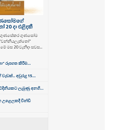
ුණසෝමගේ
 20 දා එළිදකී
ක ගුණසේකර ගුණසෝම
 “වන්නියලැත්තෝ”
ම මේ මස 20 වැනිදා සවස...
ා” රූපගත කිරීම...
 වැඩක්.. අවුරුදු 15...
තවේදිනියකට ලැබුණු අනගි...
න උළෙලකදී වින්ඩි