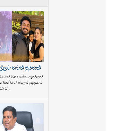
ල්ලට තවත් පුතෙක්
ල්පියෙක් වන සජිත ඇන්තනී
්තනීගේ බාලම පුත්‍රයාට
් ඒ...