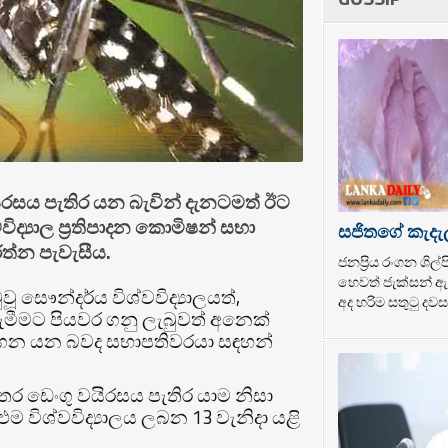
වයිරසය පැතිර යන බැවින් දැනටමත් ඊට
ද්‍යාල ප්‍රතිපාදන කොමිෂන් සභා
සජිතගේ කැදැ
ත්න පැවැසීය.
ජනප්‍රිය රංගන ශි
හෙවත් ජැක්සන් ඇන
ූ සෞන්දර්ය විශ්වවිද්‍යාලයත්,
අද හරිම සතුටු දවසක
දැමීමට පියවර ගනු ලැබුවත් අනෙක්
 කරගෙන යන බවද සභාපතිවරයා සඳහන්
අතර ඩෙංගු වයිරසය පැතිර යාම නිසා
එම විශ්වවිද්‍යාලය ලබන 13 වැනිදා යළි