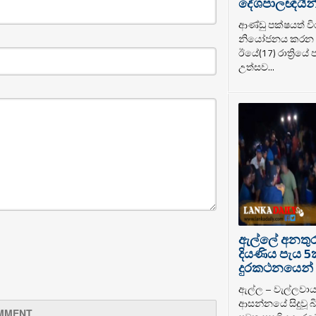
දේශපාලඥයින් ර
ආණ්ඩු පක්ෂයත් වි
නියෝජනය කරන ද
ඊයේ(17) රාත්‍රියේ
උත්සව...
ඇල්ලේ අනතුරට
දියණිය පැය 5
දුරකථනයෙන් 
ඇල්ල – වැල්ලවා
ආසන්නයේ සිදුවූ බි