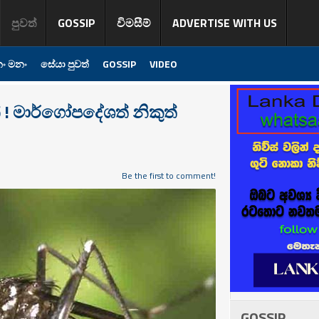
පුවත්
GOSSIP
විමසීම්
ADVERTISE WITH US
ං මනං
සේයා පුවත්
GOSSIP
VIDEO
න් ! මාර්ගෝපදේශත් නිකුත්
Be the first to comment!
GOSSIP