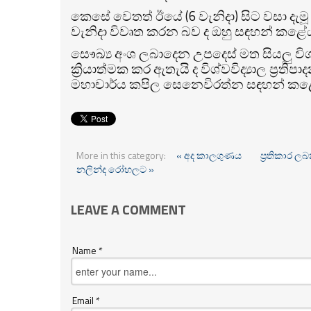
කෙසේ වෙතත් ඊයේ (6 වැනිදා) සිට වසා දැමූ
වැනිදා විවෘත කරන බව ද ඔහු සඳහන් කළේ
සෞඛ්‍ය අංශ ලබාදෙන උපදෙස් මත සියලු විශ
ක්‍රියාත්මක කර ඇතැයි ද විශ්වවිද්‍යාල ප්‍රත
මහාචාර්ය කපිල සෙනෙවිරත්න සඳහන් කළ
More in this category:
« අද කාලගුණය
ප්‍රතිකාර ල
නලින්ද රෝහලට »
LEAVE A COMMENT
Name *
Email *