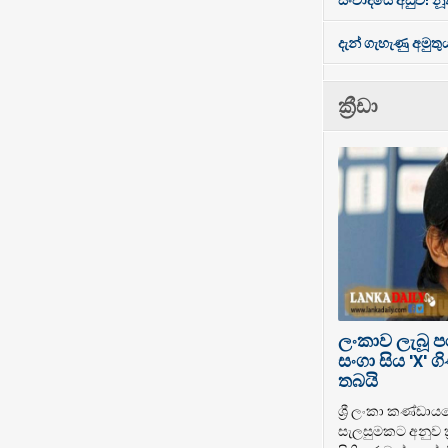
දැන් ගැහැණු අමුතු
ක්‍රීඩා
ලංකාව ලැබූ 
සංගා සිය 'X'
තබයි
ශ්‍රී ලංකා කණ්ඩාය
සැලසුමකට අනුව ක්