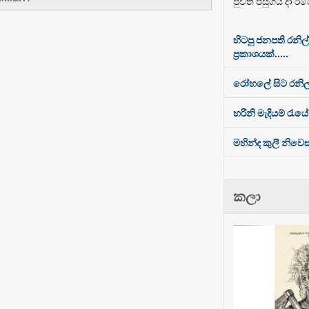
පුවත පසුගිය දා රට
හිටපු ජනපති රනිල
ප්‍රකාශයක්.....
රෝහලේ සිට රනිල
හරිනි මැදියම් රැයේ
මහින්ද කුලී නිව
කලා