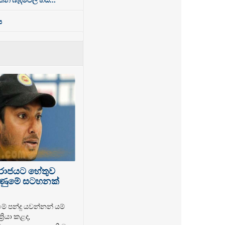
ය
පරාජයට හේතුව
 ගිණුමේ සටහනක්
මේ පන්දු යවන්නන් යම්
‍රියා කළද,