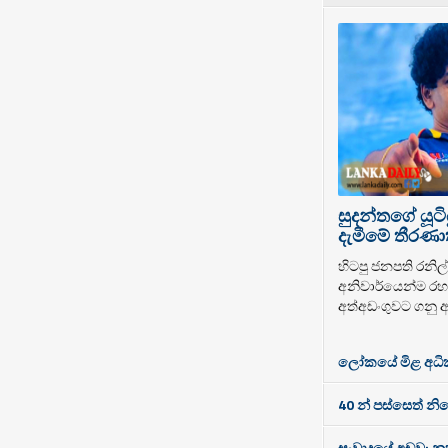
සුදන්තගේ යූටි
දැමීමේ තීරණාත
හිටපු ජනපති රනිල් 
අනිවාර්යෙන්ම රහස
අත්අඩංගුවට ගනු ඇ
ලෝකයේ මිළ අධිකම
40 න් පස්සෙත් නි
සංවාදයේ අඩුව: නූත