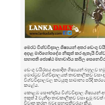
මෙරට විශ්වවිද්‍යාල ශිෂ්‍යයන් අතර ඩෙංගු 
අදාළ මාර්ගෝපදේශ නිකුත් කර ඇතැයි විශ්වවි
සභාපති ජ්‍යෙෂ්ඨ මහාචාර්ය කපිල සෙනෙවිර
ඩෙංගු වයිරසය ආසාදිත ශිෂ්‍යයන් බහුලව හමුව
මොරටුව විශ්විද්‍යාලයත් තාවකාලිකව වසා 
විශ්වවිද්‍යාලවල කටයුතු සාමාන්‍ය පරිදි
කළේය.
කොළඹ සෞන්දර්ය විශ්වවිද්‍යාල ශිෂ්‍යයන් 
ඉකුත් 2 වැනිදා තාවකාලිකව වසා දැමූ බවත් 
විවෘත කරන බවද සභාපතිවරයා කීය.