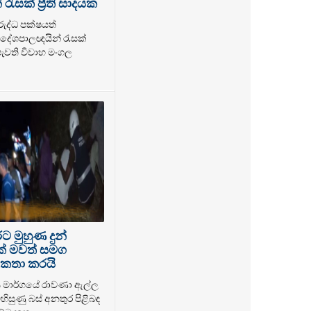
ැසක් ප්‍රීති සාදයක
රුද්ධ පක්ෂයත්
ේශපාලඥයින් රැසක්
 පැවති විවාහ මංගල
 මුහුණ දුන්
ක් මවත් සමග
කතා කරයි
ය මාර්ගයේ රාවණා ඇල්ල
හිසුණු බස් අනතුර පිළිබඳ