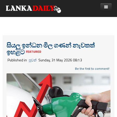
නිවස
පුවත්
Gossip
විදෙස්
සියලු ඉන්ධන මිල ගණන් නැවතත්
ඉහළට
විමසීම්
ක්‍රීඩා
FEATURED
Published in
පුවත්
Sunday, 31 May 2026 08:13
Advertise with us
කලා
Be the first to comment!
කාලීන සංවාද
විශේෂාංග
Life
විඩියෝ ගැලරිය