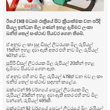
ඊයේ (30) මධ්‍යම රාත්‍රියේ සිට ක්‍රියාත්මක වන පරිදි
සියලු ඉන්ධන මිල ගණන් ඉහළ දැමීමට ලංකා
ඛනිජ තෙල් සංස්ථාව පියවර ගෙන තිබේ.
ඒ අනුව ලංකා සුදු ඩීසල් ලීටරයක මිල රුපියල්
15කින් ඉහළ දමා ඇති අතර එහි නව මිල රුපියල්
407ක් වේ.
සුපිරි ඩීසල් ලීටරයක මිල රුපියල් 20කින් ඉහළ
දැමීමට පියවර ගෙන ඇත.
ඒ අනුව එහි නව මිල රුපියල් 478ක් වන බව ලංකා
ඛනිජ තෙල් සංස්ථාව සඳහන් කළේය.
ඔක්ටේන් 95 වර්ගයේ පෙට්‍රල් ලීටරයක මිල
රුපියල් 25කින් ඉහළ දමා ඇති අතර එහි නව මිල
වන්නේ, රුපියල් ‍495කි.
ඔක්ටේන් 92 වර්ගයේ පෙට්‍රල් ලීටරයේ මිල රුපියල්