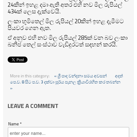
24කින් ඉහළ දමා ඇති අතර එහි නව මිල රුපියල්
434ක් ලෙස දැක්වෙයි.
ලංකා භූමිතෙල් මිල රුපියල් 20කින් ඉහළ දැමීමට
පියවර ගෙන ඇත.
ඒ අනුව එහි නව මිල රුපියල් 285ක් වන බව ලංකා
ඛනිජ තෙල් සංස්ථාව වැඩිදුරටත් සඳහන් කරයි.
More in this category:
« ශ්‍රී පාද වන්දනා සමය අවසන්
අදත්
පෙ.ව. 8 සිට ප.ව. 3 දක්වා සූර්ය පැනල ක්‍රියාවිරහිත කර තබන්න
»
LEAVE A COMMENT
Name *