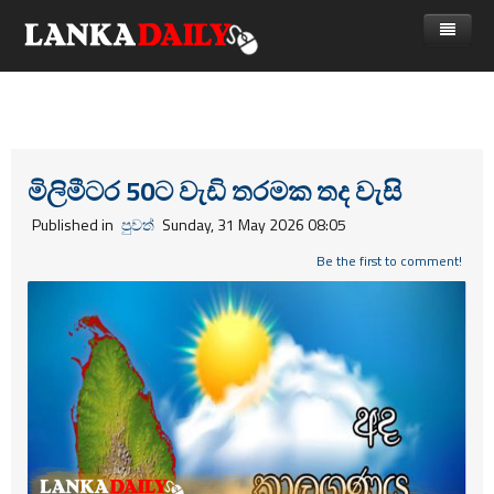
නිවස
පුවත්
Gossip
විදෙස්
මිලිමීටර 50ට වැඩි තරමක තද වැසි
විමසීම්
ක්‍රීඩා
Published in
පුවත්
Sunday, 31 May 2026 08:05
Advertise with us
කලා
Be the first to comment!
කාලීන සංවාද
විශේෂාංග
Life
විඩියෝ ගැලරිය