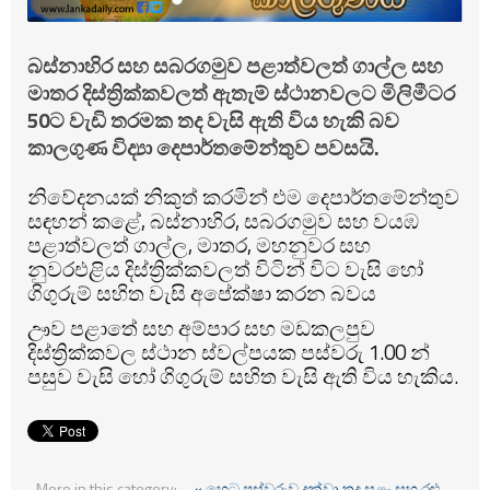
බස්නාහිර සහ සබරගමුව පළාත්වලත් ගාල්ල සහ
මාතර දිස්ත්‍රික්කවලත් ඇතැම් ස්ථානවලට මිලිමීටර
50ට වැඩි තරමක තද වැසි ඇති විය හැකි බව
කාලගුණ විද්‍යා දෙපාර්තමේන්තුව පවසයි.
නිවේදනයක් නිකුත් කරමින් එම දෙපාර්තමේන්තුව
සඳහන් කළේ, බස්නාහිර, සබරගමුව සහ වයඹ
පළාත්වලත් ගාල්ල, මාතර, මහනුවර සහ
නුවරඑළිය දිස්ත්‍රික්කවලත් විටින් විට වැසි හෝ
ගිගුරුම් සහිත වැසි අපේක්ෂා කරන බවය
ඌව පළාතේ සහ අම්පාර සහ මඩකලපුව
දිස්ත්‍රික්කවල ස්ථාන ස්වල්පයක පස්වරු 1.00 න්
පසුව වැසි හෝ ගිගුරුම් සහිත වැසි ඇති විය හැකිය.
More in this category:
« හෙට පස්වරුව දක්වා තද සුළං සහ රළු