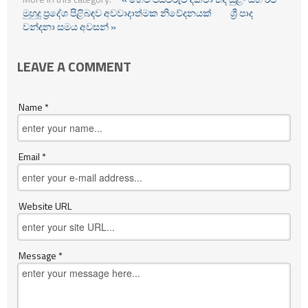
මුහුදු ප්‍රදේශ පිළිබඳව අවවාදාත්මක නිවේදනයක්
ශ්‍රී පාද
වන්දනා සමය අවසන් »
LEAVE A COMMENT
Name *
Email *
Website URL
Message *