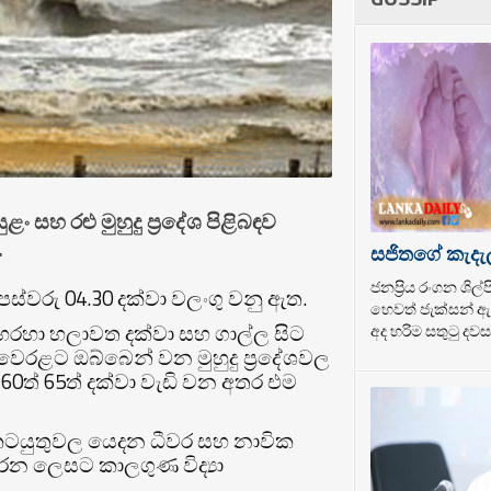
ළං සහ රළු මුහුදු ප්‍රදේශ පිළිබඳව
.
සජිතගේ කැදැ
ජනප්‍රිය රංගන ශි
පස්වරු 04.30 දක්වා වලංගු වනු ඇත.
හෙවත් ජැක්සන් ඇන
හරහා හලාවත දක්වා සහ ගාල්ල සිට
අද හරිම සතුටු දවසක
වෙරළට ඔබ්බෙන් වන මුහුදු ප්‍රදේශවල
60ත් 65ත් දක්වා වැඩි වන අතර එම
ක කටයුතුවල යෙදන ධීවර සහ නාවික
රන ලෙසට කාලගුණ විද්‍යා