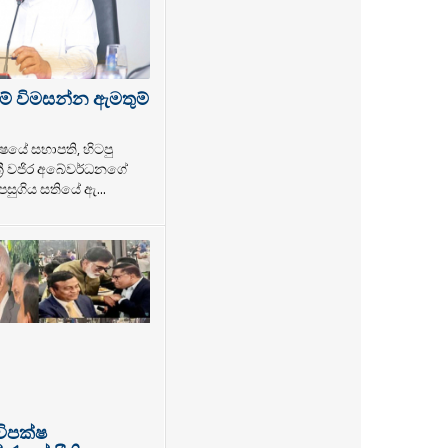
ම් විමසන්න ඇමතුම්
ෂයේ සභාපති, හිටපු
්‍රී වජිර අබේවර්ධනගේ
සුගිය සතියේ ඇ...
විපක්ෂ