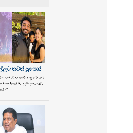
ල්ලට තවත් පුතෙක්
ල්පියෙක් වන සජිත ඇන්තනී
්තනීගේ බාලම පුත්‍රයාට
් ඒ...