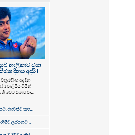
යුබ් නාලිකාව වසා
්මක දිනය අදයි !
වික්‍රමසිංහ අද දින
් පොලිසිය විසින්
ති බවට සමාජ ජා...
 ,රසවත්ම කළු...
රෝගීව ලස්සනට...
න බැදීම්වල හිස්...