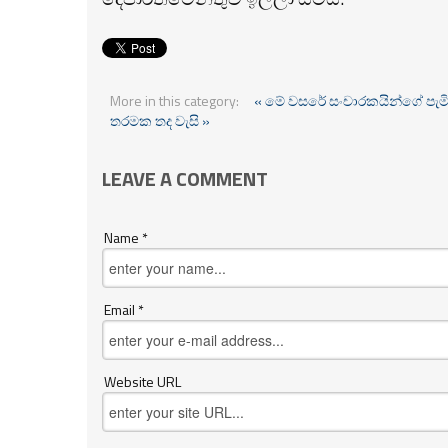
More in this category:
« මේ වසරේ සංචාරකයින්ගේ පැම
තරමක තද වැසි »
LEAVE A COMMENT
Name *
Email *
Website URL