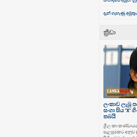
දැන් ගැහැණු අමුතු
ක්‍රීඩා
ලංකාව ලැබූ 
සංගා සිය 'X'
තබයි
ශ්‍රී ලංකා කණ්ඩාය
සැලසුමකට අනුව ක්