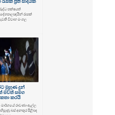
ැසක් ප්‍රීති සාදයක
රුද්ධ පක්ෂයත්
ේශපාලඥයින් රැසක්
 පැවති විවාහ මංගල
 මුහුණ දුන්
ක් මවත් සමග
කතා කරයි
ය මාර්ගයේ රාවණා ඇල්ල
හිසුණු බස් අනතුර පිළිබඳ