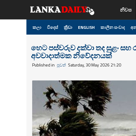
නිවස
කලා
විදෙස්
ක්‍රීඩා
ENGLISH
කාලීන සංවාද
අන
හෙට පස්වරුව දක්වා තද සුළං සහ රළු 
අවවාදාත්මක නිවේදනයක්
Published in
පුවත්
Saturday, 30 May 2026 21:20