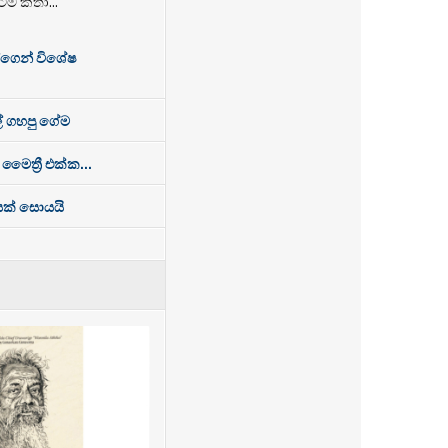
ේම කතා...
්ගෙන් විශේෂ
් ගහපු ගේම
 මෛත්‍රී එක්ක...
ෙසක් සොයයි