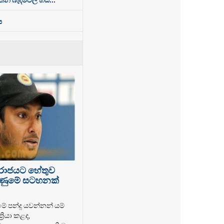
ය
පරාජයට හේතුව
 ගිණුමේ සටහනක්
මේ පන්දු යවන්නන් යම්
‍රියා කළද,