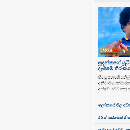
සුදන්තගේ යූටි
දැමීමේ තීරණාත
හිටපු ජනපති රනිල් 
අනිවාර්යෙන්ම රහස
අත්අඩංගුවට ගනු ඇ
ලෝකයේ මිළ අධිකම
40 න් පස්සෙත් නි
සංවාදයේ අඩුව: නූත