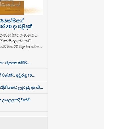
ුණසෝමගේ
 20 දා එළිදකී
ක ගුණසේකර ගුණසෝම
 “වන්නියලැත්තෝ”
ම මේ මස 20 වැනිදා සවස...
ා” රූපගත කිරීම...
 වැඩක්.. අවුරුදු 15...
තවේදිනියකට ලැබුණු අනගි...
න උළෙලකදී වින්ඩි