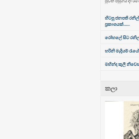
පුවත පසුගිය දා රට
හිටපු ජනපති රනිල
ප්‍රකාශයක්.....
රෝහලේ සිට රනිල
හරිනි මැදියම් රැයේ
මහින්ද කුලී නිව
කලා