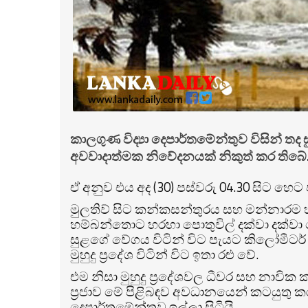
කාලගුණ විද්‍යා දෙපාර්තමේන්තුව විසින් තද සු
අවවාදාත්මක නිවේදනයක් නිකුත් කර තිබේ
ඒ අනුව එය අද (30) පස්වරු 04.30 සිට හෙට 
මුලතිව් සිට කන්කසන්තුරය සහ මන්නාරම 
හම්බන්තොට හරහා පොතුවිල් දක්වා දක්වා 
සුළ‍ගේ වේගය විටින් විට පැයට කිලෝමීටර් 
මුහුදු ප්‍රදේශ විටින් විට ඉතා රළු වේ.
එම නිසා මුහුදු ප්‍රදේශවල ධීවර සහ නාවි
ප්‍රජාව මේ පිළිබඳව අවධානයෙන් කටයුතු ක
දෙපාර්තමේන්තුව ඉල්ලා සිටියි.