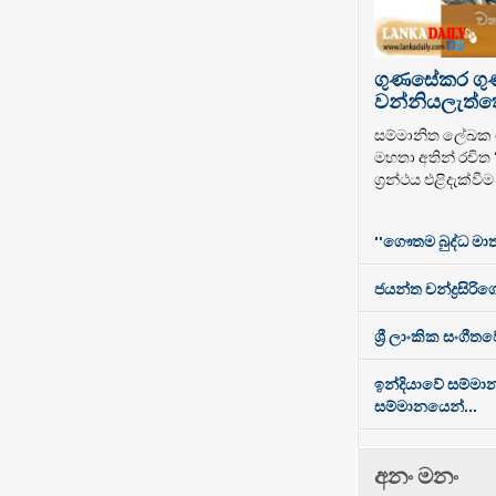
ගුණසේකර ග
වන්නියලැත්තෝ
සම්මානිත ලේඛ
මහතා අතින් රචිත
ග්‍රන්ථය එළිදැක්වී
''ගෞතම බුද්ධ මාත
ජයන්ත චන්ද්‍රසිරිගේ
ශ්‍රී ලාංකික සංගී
ඉන්දියාවේ සම්මා
සම්මානයෙන්...
අනං මනං