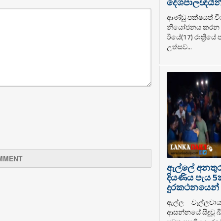
දේශපාලඥයින් ර
ආණ්ඩු පක්ෂයත් වි
නියෝජනය කරන ද
ඊයේ(17) රාත්‍රියේ
උත්සව...
ඇල්ලේ අනතුරට
දියණිය පැය 5
දුරකථනයෙන් 
ඇල්ල – වැල්ලවා
ආසන්නයේ සිදුවූ බි