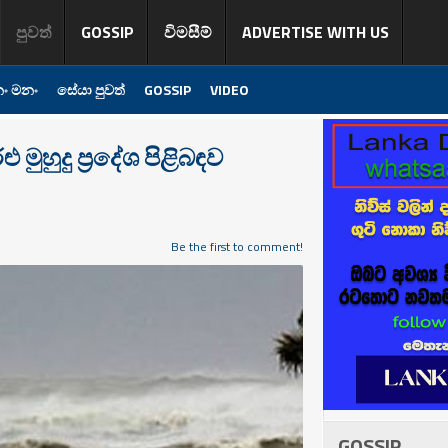
පුවත්
GOSSIP
විමසීම්
ADVERTISE WITH US
ං මනං
සේයා පුවත්
GOSSIP
VIDEO
මුහුදු ප්‍රදේශ පිළිබඳව
Be the first to comment!
GOSSIP