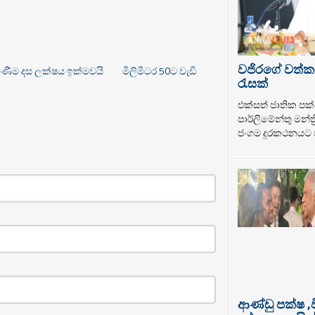
වජිරගේ වත්ක
ිණීම දස ලක්ෂය ඉක්මවයි
මිලිමීටර 50ට වැඩි
රැසක්
එක්සත් ජාතික පක්
පාර්ලිමේන්තු මන්ත
ජංගම දුරකථනයට ප
ආණ්ඩු පක්ෂ ,