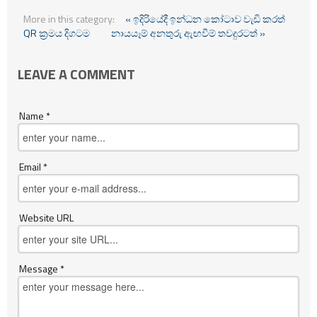
More in this category:
« ඉදිරියේදී ඉන්ධන කෝටාව වැඩි කරත්
QR ක්‍රමය දිගටම
නායයෑම් අනතුරු ඇඟවීම් තවදුරටත් »
LEAVE A COMMENT
Name *
Email *
Website URL
Message *