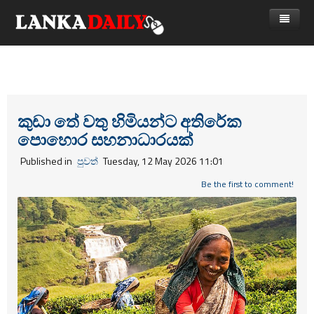
නිවස
පුවත්
Gossip
විදෙස්
කුඩා තේ වතු හිමියන්ට අතිරේක
පොහොර සහනාධාරයක්
විමසීම්
ක්‍රීඩා
Published in
පුවත්
Tuesday, 12 May 2026 11:01
Advertise with us
කලා
Be the first to comment!
කාලීන සංවාද
විශේෂාංග
Life
විඩියෝ ගැලරිය