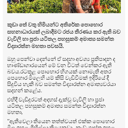
කුඩා තේ වතු හිමියන්ට අතිරේක පොහොර
සහනාධාරයක් ලබාදීමට රජය තීරණය කර ඇති බව
වැවිලි හා ප්‍රජා යටිතල පහසුකම් අමාත්‍ය සමන්ත
විද්‍යාරත්න මහතා පවසයි.
ඔහු පෙන්වා දෙන්නේ ඒ සදහා අවශ්‍ය ප්‍රතිපාදන ද
භාණ්ඩාගාරයෙන් මේ වන විටත් වෙන්කර ඇති
බවය.රටතුළ පොහොර හිගයක් නොමැති අතර
පෙහොර මිලෙහි යම් කිසි වැඩිවීමක් ඉදිරියේ දී
සිදුවිය හැකි බව සමන්ත විද්‍යාරත්න අමාත්‍යවරයා
සදහන් කළේය.
එහිදී වැඩිදුරටත් අදහස් දැක්වූ වැවිලි හා ප්‍රජා
යටිතල පහසුකම් අමාත්‍ය සමන්ත විද්‍යාරත්න
මහතා,
''ඇතිවෙලා තියෙන තත්ත්වයත් එක්ක පොහොර
මිල ඉහළ ගිහිල්ලා තියෙනවා.. නැව් ගාස්තු ඉහළ