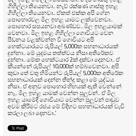
ගිහිල්ලා තියෙනවා.. නැව් රක්ෂණ ගාස්තු ඉහළ
ගිහිල්ලා තියෙනවා.. ඒකත් එක්ක අපි ගේන
පොහොරවල මිල ඉහළ යාමට ලක්වෙනවා..
පොහොර සපයනවා අඛණ්ඩව.. මිල ඉහළයාමක්
වෙනවා.. මිල ඉහළ ගිහිල්ලා ගොවියට වෙන
පීඩනය වළක්වන්න වී ගොවියට අපි
හෙක්ටයාරයට රුපියල් 5,000ක සහනාධාරයක්
දුන්නා.. මේ යුදමය තත්ත්වය නිසා අතිරේකව
දුන්නා.. මේක හෙක්ටයාර 2ක් දක්වා දෙනවා.. ඒ
කියන්නේ රුපියල් 10,000ක් හම්බවෙනවා.. අපි
කුඩා තේ වතු හිමියන්ට රුපියල් 5,000ක අතිරේක
සහනාධාරයක් දෙන්න තීන්දු කළා මේ යුද්ධය
නිසා.. ඒ අනුව පොහොර හිඟයක් ඇති වෙන්නේ
නෑ.. මිල ඉහළ යාමක් වෙන්න පුලුවන්.. ඒ මිල
ඉහළ යාමේදී ගොවියාට වෙන්න පුලුවන් පාඩුව
අවම කිරීමට රජය මේ විදිහට සහනාධාරයක් වැඩි
කරලා ලබා දෙනවා..'