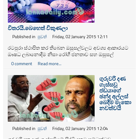
විතරයි.‍බෙ‍හෙත් විකුණලා
Published in
පුවත්
Friday, 02 January 2015 12:11
රටපුරා ස්ථාපිත කර තිබෙන ඔසුසල්වලට අවශ්‍ය ආකාරයට
ඖෂධ ලබානොදීම නිසා රෝගී ජනතාව සහ ඔසුසල්
නියෝජිතයන් දැඩි දුෂ්කරතාවට පත්ව ඇතැයි සමස්ත ලංකා
0 comment
Read more...
හෙද සංගමය සඳහන් කරයි.
ගුරුවරි දණ
ගැස්සවූ
ජඩයාගේ
ඡන්ද අල්ලස්
බෙදීම මැකො
නවත්වයි
Published in
පුවත්
Friday, 02 January 2015 12:04