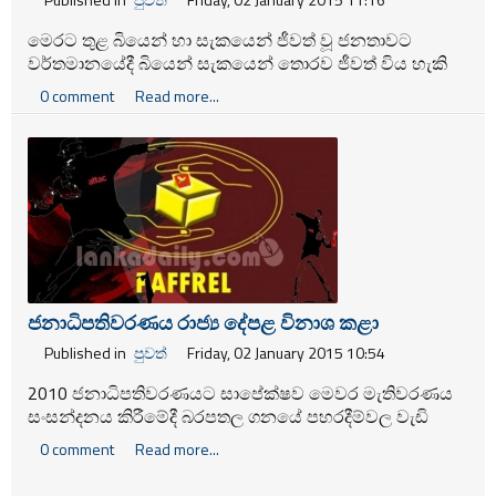
මෙරට තුළ බියෙන් හා සැකයෙන් ජීවත් වූ ජනතාවට
වර්තමානයේදී බියෙන් සැකයෙන් තොරව ජීවත් විය හැකි
පරිසරයක් ගොඩනගා ඇති බව ජනාධිපති මහින්ද රාජපක්ෂ
0 comment
Read more...
මහතා පවසයි.
ජනාධිපතිවරණය රාජ්‍ය දේපළ විනාශ කළා
Published in
පුවත්
Friday, 02 January 2015 10:54
2010 ජනාධිපතිවරණයට සාපේක්ෂව මෙවර මැතිවරණය
සංසන්දනය කිරීමේදී බරපතල ගනයේ පහරදීම්වල වැඩි
වීමක් දක්නට ලැබෙන බව පැෆ්රල් සංවිධානය පවසයි.
0 comment
Read more...