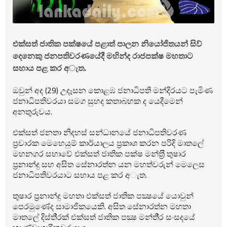
එක්සත් ජාතික පක්ෂයේ පළාත් පාලන නියෝජිතයන් සිව්
දෙනෙකු ජනපතිවරණයේදී මහින්ද රාජපක්ෂ මහතාට
සහාය පළ කර අැත.
ඔවුන් අද (29) උදෑසන කොළඹ ජනාධිපති මන්දිරයට පැමිණ
ජනාධිපතිවරයා සමග සුහද කතාබහක ද යෙදීමෙන්
අනතුරුවය.
එක්සත් ජනතා නිදහස් සන්ධානයේ ජනාධිපතිවරණ
ප‍්‍රචාරක මෙහෙයුම් කාර්යාලය ප‍්‍රකාශ කරන පරිදි මාතලේ
මහනගර සභාවේ එක්සත් ජාතික පක්ෂ මන්ත‍්‍රී තුෂාර
ප‍්‍රනාන්දු සහ අසිත සේනාරත්න යන මහත්වරුන් මෙලෙස
ජනාධිපතිවරයාට සහාය පළ කර අැත.
තුෂාර ප‍්‍රනාන්දු මහතා එක්සත් ජාතික පක්‍ෂයේ යොවුන්
පෙරමුණේද සාමාජිකයෙකි. අසිත සේනාරත්න මහතා
මාතලේ දිස්ති‍්‍රක් එක්සත් ජාතික පක්‍ෂ මන්තී‍්‍ර සංසදයේ