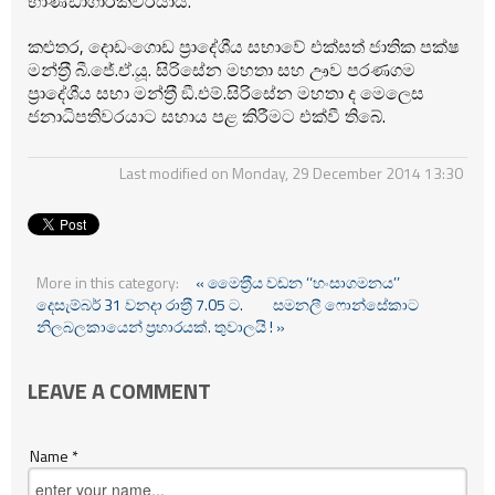
භාණ්ඩාගාරිකවරයාය.
කළුතර, දොඩංගොඩ ප‍්‍රාදේශීය සභාවේ එක්සත් ජාතික පක්ෂ
මන්ත‍්‍රී බී.ජේ.ඒ.යූ. සිරිසේන මහතා සහ ඌව පරණගම
ප‍්‍රාදේශීය සභා මන්ත‍්‍රී ඞී.එම්.සිරිසේන මහතා ද මෙලෙස
ජනාධිපතිවරයාට සහාය පළ කිරීමට එක්වී තිබේ.
Last modified on Monday, 29 December 2014 13:30
More in this category:
« මෛත‍්‍රීය වඩන ‘‘හංසාගමනය’’
දෙසැම්බර් 31 වනදා රාත‍්‍රී 7.05 ට.
සමනලී ෆොන්සේකාට
නිලබලකායෙන් ප්‍රහාරයක්. තුවාලයි ! »
LEAVE A COMMENT
Name *