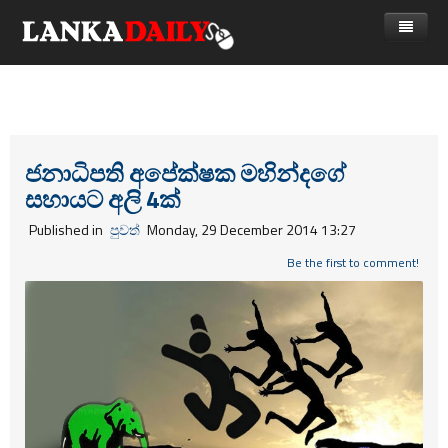
නිවස
පුවත්
Gossip
විදෙස්
ජනාධිපති අපේක්ෂක මහින්දගේ
සහායට අලි 4ක්
විමසීම්
ක්‍රීඩා
Published in
පුවත්
Monday, 29 December 2014 13:27
Advertise with us
කලා
Be the first to comment!
කාලීන සංවාද
විශේෂාංග
Life
විඩියෝ ගැලරිය