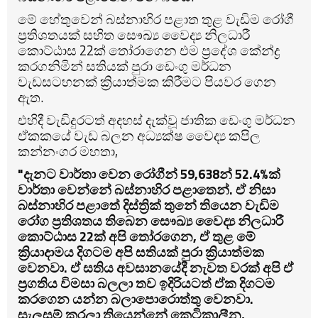
මේ හේතුවෙන් බස්නාහිර පළාත තුළ වැඩිම රෝගී
ප්‍රතිශතයක් සහිත සෞඛ්‍ය වෛද්‍ය නිලධාරී
කොට්ඨාස 22ක් තෝරාගෙන එම ප්‍රදේශ කේන්ද්‍ර
කරගනිමින් සතියක් පුරා ඩෙංගු මර්ධන
වැඩසටහනක් ක්‍රියාත්මක කිරීමට පියවර ගෙන
ඇත.
එහිදී වැඩිදුරටත් අදහස් දැක්වූ ජාතික ඩෙංගු මර්ධන
ඒකකයේ වැඩ බලන අධ්‍යක්ෂ වෛද්‍ය කපිල
කන්නංගර මහතා,
"දැනට වාර්තා වෙන රෝගීන් 59,638න් 52.4%ක්
වාර්තා වෙන්නේ බස්නාහිර පළාතෙන්. ඒ නිසා
බස්නාහිර පළාතේ දිස්ත්‍රික් තුනේ තියෙන වැඩිම
රෝග ප්‍රතිශතය තිබෙන සෞඛ්‍ය වෛද්‍ය නිලධාරී
කොට්ඨාස 22ක් අපි තෝරගෙන, ඒ තුළ මේ
ක්‍රියාදාමය දිගටම අපි සතියක් පුරා ක්‍රියාත්මක
වෙනවා. ඒ සතිය අවසානයේදී නැවත වරක් අපි ඒ
ප්‍රගතිය විමසා බලලා තව ඉදිරියටත් ඒක දිගටම
කරගෙන යන්න බලාපොරොත්තු වෙනවා.
සැලසුම් කරලා තියෙන්නේ කෙටිකාලීන,