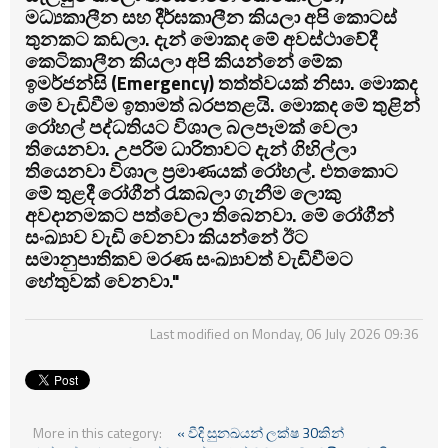
මධ්‍යකාලීන සහ දීර්ඝකාලීන කියලා අපි කොටස්
තුනකට කඩලා. දැන් මොකද මේ අවස්ථාවේදී
කෙටිකාලීන කියලා අපි කියන්නේ මේක
ඉමර්ජන්සි (Emergency) තත්ත්වයක් නිසා. මොකද
මේ වැඩිවීම ඉතාමත් බරපතළයි. මොකද මේ තුළින්
රෝහල් පද්ධතියට විශාල බලපෑමක් වෙලා
තියෙනවා. උපරිම ධාරිතාවට දැන් ගිහිල්ලා
තියෙනවා විශාල ප්‍රමාණයක් රෝහල්. එතකොට
මේ තුළදී රෝගීන් රැකබලා ගැනීම ලොකු
අවදානමකට පත්වෙලා තිබෙනවා. මේ රෝගීන්
සංඛ්‍යාව වැඩි වෙනවා කියන්නේ ඊට
සමානුපාතිකව මරණ සංඛ්‍යාවත් වැඩිවීමට
හේතුවක් වෙනවා."
Last modified on Monday, 06 July 2026 09:36
More in this category:
« වීදි සුනඛයන් ලක්ෂ 30කින්