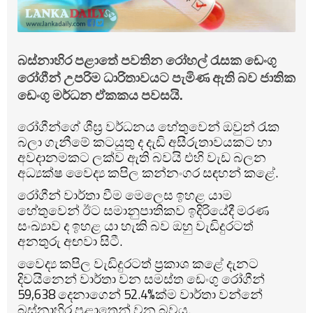
බස්නාහිර පළාතේ පවතින රෝහල් රැසක ඩෙංගු
රෝගීන් උපරිම ධාරිතාවයට පැමිණ ඇති බව ජාතික
ඩෙංගු මර්ධන ඒකකය පවසයි.
රෝගීන්ගේ ශීඝ්‍ර වර්ධනය හේතුවෙන් ඔවුන් රැක
බලා ගැනීමේ කටයුතු ද දැඩි අසීරුතාවයකට හා
අවදානමකට ලක්ව ඇති බවයි එහි වැඩ බලන
අධ්‍යක්ෂ වෛද්‍ය කපිල කන්නංගර සඳහන් කළේ.
රෝගීන් වාර්තා වීම මෙලෙස ඉහළ යාම
හේතුවෙන් ඊට සමානුපාතිකව ඉදිරියේදී මරණ
සංඛ්‍යාව ද ඉහළ යා හැකි බව ඔහු වැඩිදුරටත්
අනතුරු අඟවා සිටී.
වෛද්‍ය කපිල වැඩිදුරටත් ප්‍රකාශ කළේ දැනට
දිවයිනෙන් වාර්තා වන සමස්ත ඩෙංගු රෝගීන්
59,638 දෙනාගෙන් 52.4%ක්ම වාර්තා වන්නේ
බස්නාහිර පළාතෙන් වන බවය.