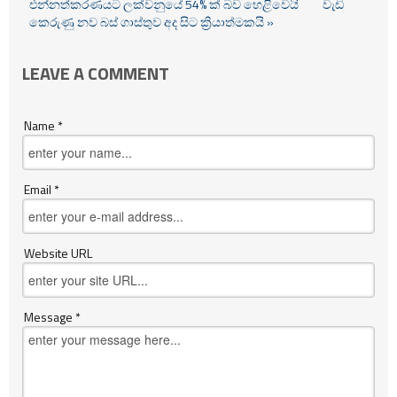
එන්නත්කරණයට ලක්වනුයේ 54% ක් බව හෙළිවෙයි
වැඩි
කෙරුණු නව බස් ගාස්තුව අද සිට ක්‍රියාත්මකයි »
LEAVE A COMMENT
Name *
Email *
Website URL
Message *