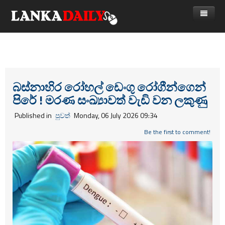
නිවස
පුවත්
Gossip
විදෙස්
බස්නාහිර රෝහල් ඩෙංගු රෝගීන්ගෙන්
පිරේ ! මරණ සංඛ්‍යාවත් වැඩි වන ලකුණු
විමසීම්
ක්‍රීඩා
Published in
පුවත්
Monday, 06 July 2026 09:34
Advertise with us
කලා
Be the first to comment!
කාලීන සංවාද
විශේෂාංග
Life
විඩියෝ ගැලරිය