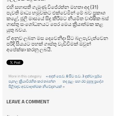
එහි සභාපති ගැමුණු විජේරත්න මහතා අද (31)
පැවති මාධ්‍ය හමුවකට එක්වෙමින් මේ බව ප්‍රකාශ
කළේ, ජූලි මාසයේ සිදු කිරීමට නියමිත වාර්ෂික බස්
ගාස්තු සංශෝධනයට පෙර මෙය ක්‍රියාත්මක කළ
යුතු බවය.
ඒ අනුව ලබන මස දෙවෙනිදා සිට බලපැවැත්වෙන
පරිදි සියයට පහක් ගාස්තු වැඩිවීමක් ඔවුන්
අපේක්ෂා කරනු ලබයි.
More in this category:
« අදත් පෙ.ව. 8 සිට ප.ව. 3 දක්වා සූර්ය
පැනල ක්‍රියාවිරහිත කර තබන්න
තද සුළං සහ රළු මුහුදු ප්‍රදේශ
පිළිබඳව අවවාදාත්මක නිවේදනයක් »
LEAVE A COMMENT