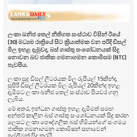
ලංකා ඛනිජ තෙල් නීතිගත සංස්ථාව විසින් ඊයේ
(30) මධ්‍යම රාත්‍රියේ සිට ක්‍රියාත්මක වන පරිදි ඩීසල්
මිල ඉහළ දැමුවද, බස් ගාස්තු සංශෝධනයක් සිදු
නොවන බව ජාතික ගමනාගමන කොමිසම (NTC)
පැවසීය.
ලංකා සුදු ඩීසල් ලීටරයක මිල රුපියල් 15කින්ද,
සුපිරි ඩීසල් ලීටරයක මිල රුපියල් 20කින්ද ඉහළ
දැමීමට ලංකා ඛනිජ තෙල් සංස්ථාව පියවර ගනු
ලැබීය.
මේ අතර, ඉන්ධන ගාස්තු ඉහළ දැමීමත් සමඟ
අන්තර් කාලීන බස් ගාස්තු සංශෝධනයක් සිදු කරන
ලෙසට ලංකා පෞද්ගලික බස් හිමියන්ගේ සංගමය
ජාතික ගමනාගමන කොමිෂන් සභාවෙන්
ඉල්ලීමක් සිදු කරයි.