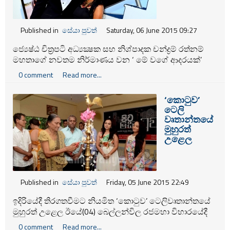
Published in
සේයා පුවත්
Saturday, 06 June 2015 09:27
ජ්‍යෙෂ්ඨ චිත්‍රපටි අධ්‍යක්‍ෂක සහ නිශ්පාදක චන්ද්‍රම් රත්නම්
මහතාගේ නවතම නිර්මාණය වන ‘ මේ වගේ ආදරයක්’
චිත්‍රපටයේ මංගල දර්ශනය ඊයේ තරංනී සිනමා ශාලාවේදී
0 comment
Read more...
පැවැත්විණි.
‘කොටුව’
ටෙලි
වෘතාන්තයේ
මුහුරත්
උළෙල
Published in
සේයා පුවත්
Friday, 05 June 2015 22:49
ඉදිරියේදී තිරගතවීමට නියමිත ‘කොටුව’ ටෙලිවෘතාන්තයේ
මුහුරත් උළෙල ඊයේ(04) බෙල්ලන්විල රජමහා විහාරයේදී
පැවැත්විණි.
0 comment
Read more...