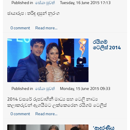
Published in
සේයා පුවත්
Tuesday, 16 June 2015 17:13
ඡායාරූප : තරිඳු දසුන් නුරංග
0 comment
Read more...
රයිගම්
ටෙලීස් 2014
Published in
සේයා පුවත්
Monday, 15 June 2015 09:33
2014 වසරේ රූපවාහිනී මාධ්‍ය සහ ටෙලි නාට්‍ය
කලාකරුවන් ඇගයීමට ලක්කෙරෙන රයිගම් ටෙලීස්
සම්මාන උළෙල 11වන වරටත් පසුගියදා (12) නෙලුම්
0 comment
Read more...
පොකුණ රඟහලේදී පැවැත්වුණි.
‘ආදරණීය