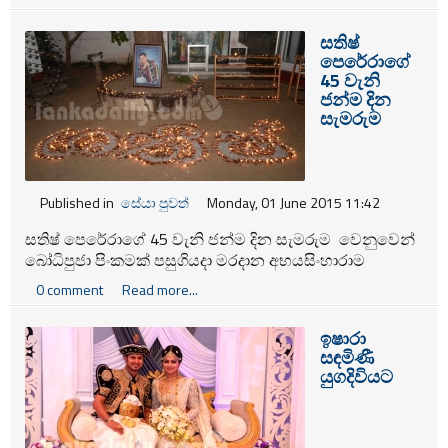
සතිෂ්
පෙරේරාගේ
45 වැනි
ජන්ම දින
සැමරුම
Published in
සේයා පුවත්
Monday, 01 June 2015 11:42
සතිෂ් පෙරේරාගේ 45 වැනි ජන්ම දින සැමරුම වෙනුවෙන්
බෝධිපුජා පිංකමක් පසුගියදා මරදාන අභයසිංහාරාම
විහාරස්ථානයේදී පැවැත් උනා.
0 comment
Read more...
ඉෂාරා
සඳමිණී
යුගදිවියට