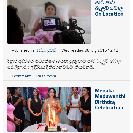
පාට පාට
බැලුම් බෝල
On Location
Published in
සේයා පුවත්
Wednesday, 08 July 2015 12:12
දිනුෂ් ප්‍රදීප්ගේ අධ්‍යක්ෂණයෙන් යුතු පාට පාට බැලුම් බෝල
ටෙලිනාට්‍ය ඉදිරියේදී තිරගතවීමට නියමිතයි.
0 comment
Read more...
Menaka
Maduwanthi
Birthday
Celebration