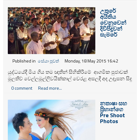
වෙන්නෙ කොළඹ නගර සභාව හරහායි. ඒ කියන්නෙ මේ
උතුරේ
අධි බලැති වීථි පහන් හරහා නිකරුනේ අපතේ යන්නෙ මේ
අයිතිය
රටේ සාමාන්‍ය ජනතාවගෙ මුදල්.
වෙනුවෙන්
දිවිපිදූවන්
සැමරේ
Published in
සේයා පුවත්
Monday, 18 May 2015 16:42
යුද්ධයේදී මිය ගිය තම ඥාතීන් සිහිකිරීමේ ආගමික පුජාවක්
මුලතිව් වෙල්ලමුල්ලිවයික්කාල් වෙරළ අසලදී අද උදෑසන සිදු
කරන ලදී. ඉලංගෙයි තමිල් අරසු පක්ෂය විසින් සංවිධානය
0 comment
Read more...
කර තිබූ මෙම සිහිකිරීම පැවැත් වුනේ උතුරු පළාත් මහා
ඇමති ටී විග්නේශවරන්ගේ ප්‍රධානත්වයෙන් කීරිමලෙයි
නතාෂා සහ
කෝවිල තුළදීයි.
ප්‍රිහාන්ගෙ
Pre Shoot
Photos