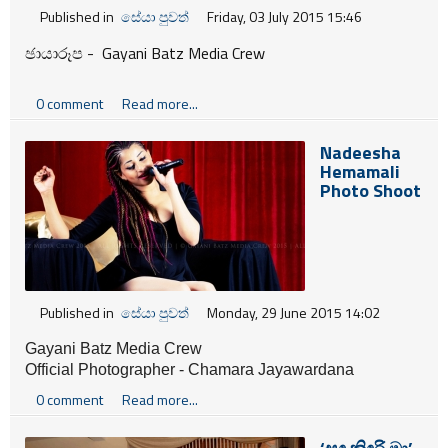
Published in
සේයා පුවත්
Friday, 03 July 2015 15:46
ඡායාරූප - Gayani Batz Media Crew
0 comment
Read more...
Nadeesha
Hemamali
Photo Shoot
Published in
සේයා පුවත්
Monday, 29 June 2015 14:02
Gayani Batz Media Crew
Official Photographer - Chamara Jayawardana
Makeup / Concept / Dress Design - Gayani Batz
0 comment
Read more...
Retouch - MI Perera