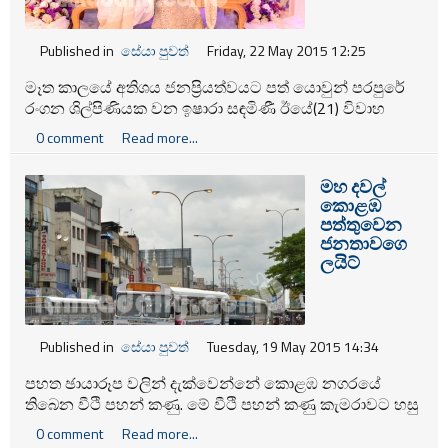
Published in
සේයා පුවත්
Friday, 22 May 2015 12:25
මෑත කාලයේ අතිශය ජනප්‍රියත්වයට පත් යොවුන් පරපුරේ
රංගන ශිල්පිණියක වන ඉෂාරා සඳමිණී ඊයේ(21) විවාහ
දිවියට ඇතුලත් උනා. ඇගේ අතගත්තේ රංගන ශිල්පියෙක්
0 comment
Read more...
සහ නීතිඥවරයෙක්ද වන අනුර පතිරණයි.
මහ දවල්
කොළඹ
පත්තුවෙන
ජනතාවගෙ
ලයිට්
Published in
සේයා පුවත්
Tuesday, 19 May 2015 14:34
පහත ඡායාරූප වලින් දැක්වෙන්නේ කොළඹ නගරයේ
තිබෙන වීථි පහන් කණු. මේ වීථි පහන් කණු කැමරාවට හසු
කරගනිද්දී හරියටම වෙලාව දවල් 12 යි. මේවා රෑට වගේම
0 comment
Read more...
දවල්ටත් නොනවත්වා දැල්වෙනවා. වීථි පහන් කණු නඩත්තු