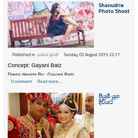
Shanudrie
Photo Shoot
Published in
සේයා පුවත්
Sunday, 02 August 2015 22:17
Concept: Gayani Batz
Dress design By : Gayani Batz 
0 comment
Read more...
Makeup & Hair : Gayani Batz 
Photography : Gayani Batz Media Crew Chamara 
පියුමි යුග
Jayawardana / MI Perera / Ashen Ravindu 
දිවියට
Model (Actress) : 
Shanudrie Priyasad