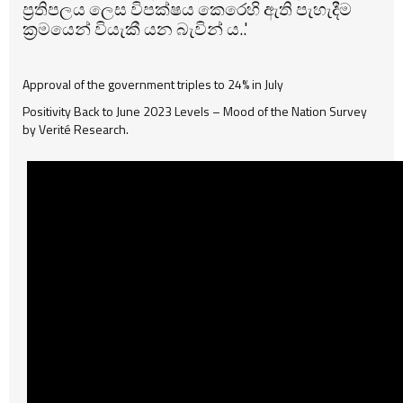
ප්‍රතිපලය ලෙස විපක්ෂය කෙරෙහි ඇති පැහැදීම
ක්‍රමයෙන් වියැකී යන බැවින් ය..'
Approval of the government triples to 24% in July
Positivity Back to June 2023 Levels – Mood of the Nation Survey
by Verité Research.