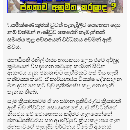
'..සමීක්ෂණ කුමක් වුවත් පැහැදිලිව පෙනෙන දෙය
නම් වත්මන් ආණ්ඩුව කෙරෙහි කැමැත්තක්
සමාජය තුළ වේගයෙන් වර්ධනය වෙමින් ඇති
බවය.
ජනාධිපති රනිල් රාජ්‍ය නායකයා ලෙස රටේ අර්බුද
ක්‍රමයෙන් විසඳගෙන කටයුතු කරමින් සිටින
ආකාරය ගැන ජනතාවට සැහීමකට පත් විය හැකි
තත්වයක තිබේ. ඒ කාර්යභාරය විපක්ෂ දේශපාලන
මත දරන්නෙකුට වුව ප්‍රතික්ෂේප කළ නොහැකි
තැනක තිබේ.
සෑම ක්‍රියාවකටම ඒ හා සමාන ප්‍රතිවිරුද්ධ ක්‍රියාවක්
ඇති බව නිව්ටන් සොයාගත්තේය. ඒ නිව්ටන්ගේ
නියමය මේ මොහොතය කදිමට ගැලපෙන්නේ
ජනාධිපතිවරයා සහ ආණ්ඩුවේ ක්‍රියාකලාපය ගැන
ජනතාවගේ පැහැදීම වර්ධනය වීමෙහි අනෙක්