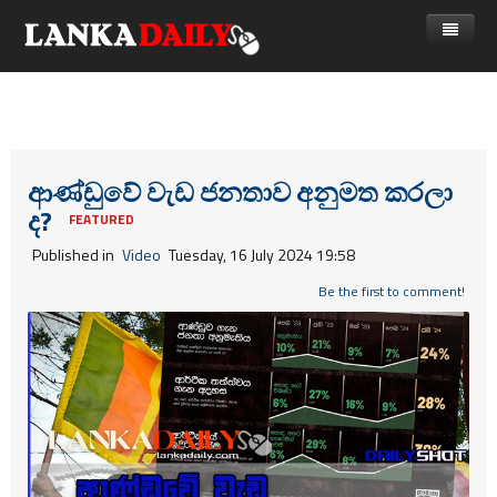
නිවස
පුවත්
Gossip
විදෙස්
ආණ්ඩුවේ වැඩ ජනතාව අනුමත කරලා
ද?
විමසීම්
ක්‍රීඩා
FEATURED
Published in
Video
Tuesday, 16 July 2024 19:58
Advertise with us
කලා
Be the first to comment!
කාලීන සංවාද
විශේෂාංග
Life
විඩියෝ ගැලරිය