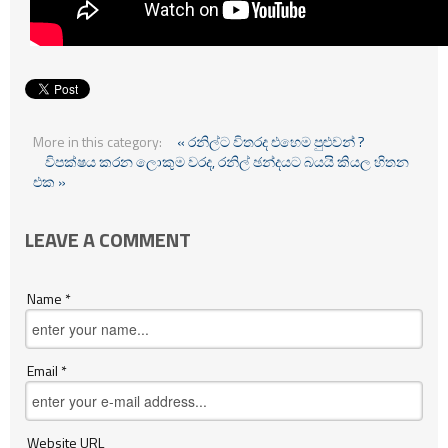
More in this category:
« රනිල්ට විතරද එහෙම පුළුවන් ?
විපක්ෂය කරන ලොකුම වරද, රනිල් ඡන්දයට බයයි කියල හිතන
එක »
LEAVE A COMMENT
Name *
Email *
Website URL