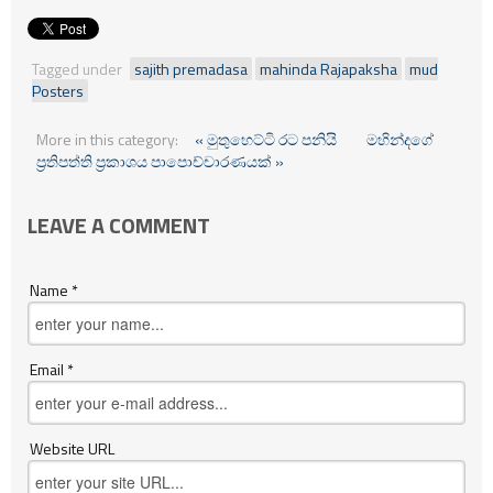
Tagged under
sajith premadasa
mahinda Rajapaksha
mud
Posters
More in this category:
« මුතුහෙට්ටි රට පනියි
මහින්දගේ
ප‍්‍රතිපත්ති ප‍්‍රකාශය පාපොච්චාරණයක් »
LEAVE A COMMENT
Name *
Email *
Website URL