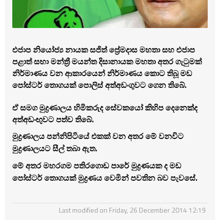
එජාප නියෝජ්‍ය නායක සජිත් ප්‍රේමදාස මහතා සහ එජාප
පළාත් සභා මන්ත්‍රී මයන්ත දිසානායක මහතා අතර ගැටුමක්
නිර්මාණය වන ආකාරයෙන් නිර්මාණය කොට තිබූ මඩ
පෝස්ටර් තොගයක් පොලිස් අත්අඩංගුවට ගෙන තිබේ.
ඒ සමග මුද්‍රණාලය හිමිකරුද සේවකයෝ කිහිප දෙනෙක්ද
අත්අඩංඟුවට පත්ව තිබේ.
මුද්‍රණාලය පන්නිපිටියේ එකක් වන අතර මේ වනවිට
මුද්‍රණාලයට සීල් තබා ඇත.
මේ අතර මහරගම පතිරගොඩ පාරේ මුද්‍රණයක ද මඩ
පෝස්ටර් තොගයක් මුද්‍රණය වෙමින් පවතින බව පැවසේ.
Last modified on Friday, 26 December 2014 12:19