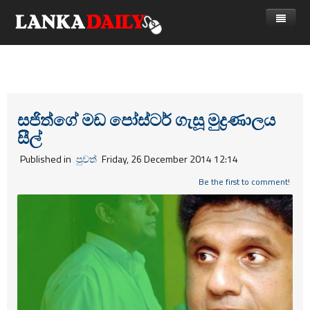
නිවස
පුවත්
Gossip
විදෙස්
සජිත්ගේ මඩ පෝස්ටර් ගැසූ මුද්‍රණාලය
සීල්
විමසීම්
ක්‍රීඩා
Published in
පුවත්
Friday, 26 December 2014 12:14
Advertise with us
කලා
Be the first to comment!
කාලීන සංවාද
විශේෂාංග
Life
විඩියෝ ගැලරිය