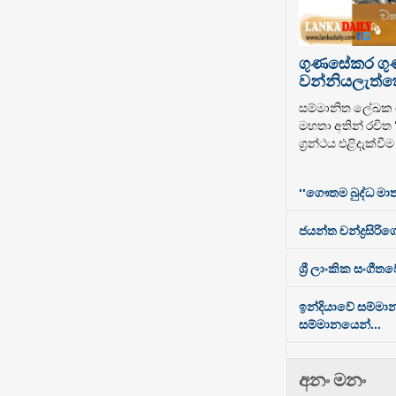
ගුණසේකර ග
වන්නියලැත්තෝ
සම්මානිත ලේඛ
මහතා අතින් රචිත
ග්‍රන්ථය එළිදැක්වී
''ගෞතම බුද්ධ මාත
ජයන්ත චන්ද්‍රසිරිගේ
ශ්‍රී ලාංකික සංගී
ඉන්දියාවේ සම්මා
සම්මානයෙන්...
අනං මනං