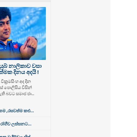
යුබ් නාලිකාව වසා
්මක දිනය අදයි !
වික්‍රමසිංහ අද දින
් පොලිසිය විසින්
ති බවට සමාජ ජා...
 ,රසවත්ම කළු...
රෝගීව ලස්සනට...
න බැදීම්වල හිස්...