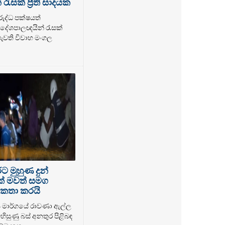
ැසක් ප්‍රීති සාදයක
රුද්ධ පක්ෂයත්
ේශපාලඥයින් රැසක්
 පැවති විවාහ මංගල
 මුහුණ දුන්
ක් මවත් සමග
කතා කරයි
ය මාර්ගයේ රාවණා ඇල්ල
හිසුණු බස් අනතුර පිළිබඳ