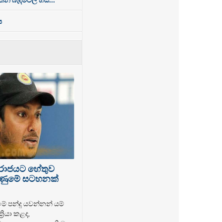
ය
පරාජයට හේතුව
 ගිණුමේ සටහනක්
මේ පන්දු යවන්නන් යම්
‍රියා කළද,