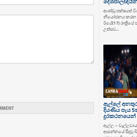
දේශපාලඥයින් ර
ආණ්ඩු පක්ෂයත් වි
නියෝජනය කරන ද
ඊයේ(17) රාත්‍රියේ
උත්සව...
ඇල්ලේ අනතුරට
දියණිය පැය 5
දුරකථනයෙන් 
ඇල්ල – වැල්ලවා
ආසන්නයේ සිදුවූ බි