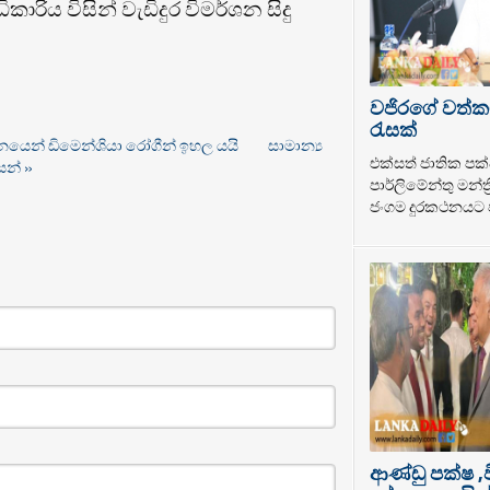
රිය විසින් වැඩිදුර විමර්ශන සිදු
වජිරගේ වත්ක
රැසක්
්ධනයෙන් ඩිමෙන්ශියා රෝගීන් ඉහල යයි
සාමාන්‍ය
එක්සත් ජාතික පක්
සන් »
පාර්ලිමේන්තු මන්ත
ජංගම දුරකථනයට ප
ආණ්ඩු පක්ෂ ,