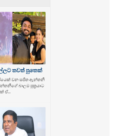
ල්ලට තවත් පුතෙක්
ල්පියෙක් වන සජිත ඇන්තනී
්තනීගේ බාලම පුත්‍රයාට
් ඒ...