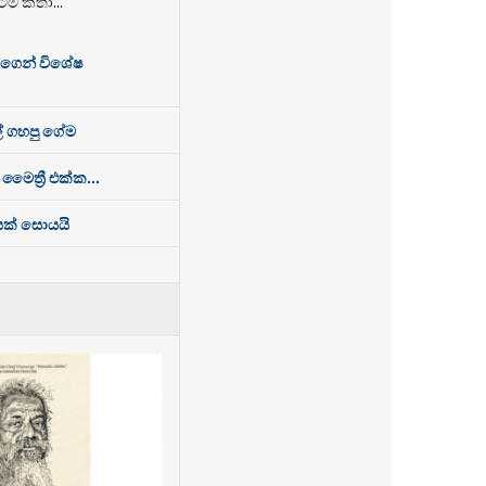
ේම කතා...
්ගෙන් විශේෂ
් ගහපු ගේම
 මෛත්‍රී එක්ක...
ෙසක් සොයයි