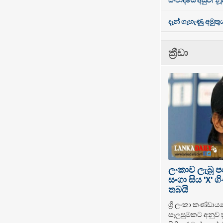
දැන් ගැහැණු අමුතු
ක්‍රීඩා
ලංකාව ලැබූ 
සංගා සිය 'X'
තබයි
ශ්‍රී ලංකා කණ්ඩාය
සැලසුමකට අනුව ක්