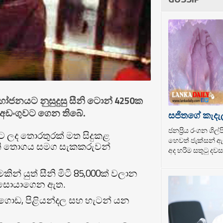
ෝජනයට නුසුදුසු සීනි ටොන් 4250ක
්අඩංගුවට ගෙන තිබේ.
සජිතගේ කැදැ
ජනප්‍රිය රංගන ශි
ට ලද තොරතුරක් මත සිදුකළ
හෙවත් ජැක්සන් ඇන
ීනි තොගය සමග සැකකරුවන්
අද හරිම සතුටු දවසක
ින් යුත් සීනි මිටි 85,000ක් වලාන
න් සොයාගෙන ඇත.
ංගොඩ, පිළියන්දල සහ හැටන් යන