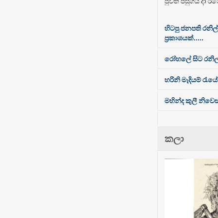
පුවත පසුගිය දා රට
හිටපු ජනපති රනිල
ප්‍රකාශයක්.....
රෝහලේ සිට රනිල
හරිනි මැදියම් රැයේ
මහින්ද කුලී නිව
කලා