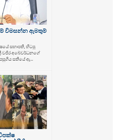
ම් විමසන්න ඇමතුම්
ෂයේ සභාපති, හිටපු
්‍රී වජිර අබේවර්ධනගේ
සුගිය සතියේ ඇ...
විපක්ෂ