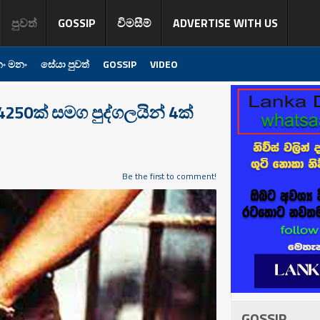
පුවත්
GOSSIP
විමසීම්
ADVERTISE WITH US
ං මනං
සේයා පුවත්
GOSSIP
VIDEO
250ක් සමග පුද්ගලයින් 4ක්
Be the first to comment!
GOSSIP