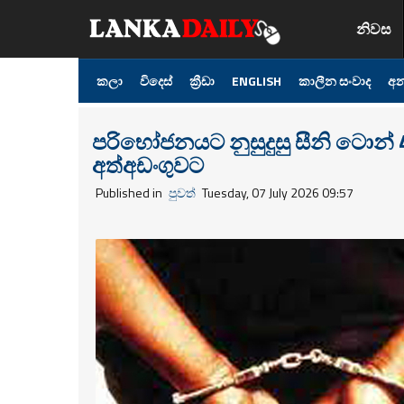
නිවස
කලා
විදෙස්
ක්‍රීඩා
ENGLISH
කාලීන සංවාද
අන
පරිභෝජනයට නුසුදුසු සීනි ටොන් 4
අත්අඩංගුවට
Published in
පුවත්
Tuesday, 07 July 2026 09:57