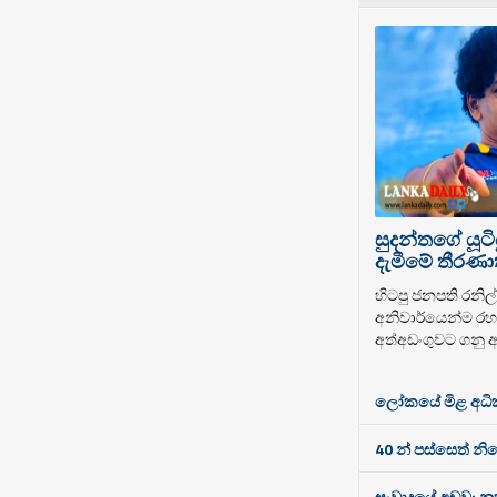
සුදන්තගේ යූටි
දැමීමේ තීරණාත
හිටපු ජනපති රනිල් 
අනිවාර්යෙන්ම රහස
අත්අඩංගුවට ගනු ඇ
ලෝකයේ මිළ අධිකම
40 න් පස්සෙත් නි
සංවාදයේ අඩුව: නූත