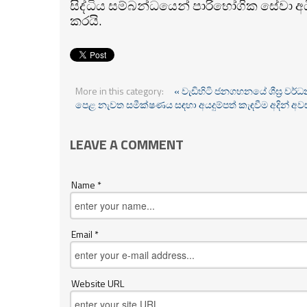
සිද්ධිය සම්බන්ධයෙන් පාරිභෝගික සේවා අධිකා
කරයි.
More in this category:
« වැඩිහිටි ජනගහනයේ ශීඝ්‍ර වර
පෙළ නැවත සමීක්ෂණය සඳහා අයදුම්පත් කැඳවීම අදින් අව
LEAVE A COMMENT
Name *
Email *
Website URL