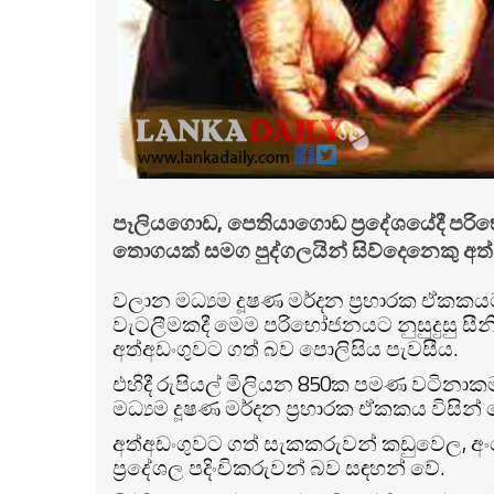
පෑලියගොඩ, පෙතියාගොඩ ප්‍රදේශයේදී පරිභ
තොගයක් සමග පුද්ගලයින් සිව්දෙනෙකු අත
වලාන මධ්‍යම දූෂණ මර්දන ප්‍රහාරක ඒකකය
වැටලීමකදී මෙම පරිභෝජනයට නුසුදුසු ස
අත්අඩංගුවට ගත් බව පොලිසිය පැවසීය.
එහිදී රුපියල් මිලියන 850ක පමණ වටිනාකමක
මධ්‍යම දූෂණ මර්දන ප්‍රහාරක ඒකකය විසි
අත්අඩංගුවට ගත් සැකකරුවන් කඩුවෙල, අ
ප්‍රදේශල පදිංචිකරුවන් බව සඳහන් වේ.