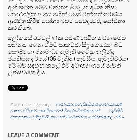
ඩෙංගු වයිරසයට එරෙහි මිනිස් සිරුරේ ප්‍රතිශක්තිය
ඇති කරන මෙම එන්නත මිලෙන් අධික නිසා
පෞද්ගලික අංශය මගින් මෙම එන්නත්කරණය
ආරම්භ කිරීම යෝග්‍ය බවට වෛද්‍යවරු යෝජනා
කර තිබේ.
ලෝකයේ රටවල් 41ක පමණ භාවිත කරන මෙම
එන්නත ගෙන ඒමට සාකච්ඡා සිදු කෙරෙන බව
සෞඛ්‍ය හා ජනමාධ්‍ය ඇමැති වෛද්‍ය නලින්ද
ජයතිස්ස ද ඊයේ (06 වැනිදා) පැවසීය. ඇමැතිවරයා
මේ බව සඳහන් කළේ එම අමාත්‍යාංශයේ පැවති
උත්සවයක දී ය.
More in this category:
« බන්ධනාගාර සිද්ධිය සම්බන්ධයෙන්
මානව හිමිකම් කොමිසමෙන් විශේෂ විමර්ශනයක්
වැඩිහිටි
ජනගහනයේ ශීඝ්‍ර වර්ධනයෙන් ඩිමෙන්ශියා රෝගීන් ඉහල යයි »
LEAVE A COMMENT