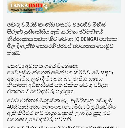
ඩෙංගු වයිරස් කාණ්ඩ හතරට එරෙහිව මිනිස්
සිරුරේ ප්‍රතිශක්තිය ඇති කරවන ජර්මනියේ
නිෂ්පාදනය කරන කිව් ඩෙංගා (Q DENGA) එන්නත
මිල දී ගැනීම කෙරෙහි රජයේ අවධානය යොමුව
තිබේ.
සෞඛ්‍ය අමාත්‍යාංශයේ විශේෂඥ
වෛද්‍යවරුන්ගෙන් සමන්විත කමිටුව මේ සඳහා
අනුමැතිය ලබා දී තිබෙන බව ජාතික ඖෂධ
නියාමන අධිකාරියේ සහ ජාතික ඩෙංගු මර්දන
ඒකකයේ වෛද්‍යවරු පැවසූහ.
මෙම එන්නත් මාත්‍රාවක මිල ඇමරිකානු ඩොලර්
40ත් 85ත් අතර පරාසයක වේ. සිරුරේ ප්‍රතිශක්තිය
ඇති කිරීමට නම් මාත්‍රා දෙකක් ලබා දිය යුතු බව
විශේෂඥ වෛද්‍යවරු පවසති.