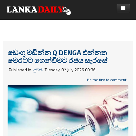
නිවස
පුවත්
Gossip
විදෙස්
ඩෙංගු මඩින්න Q DENGA එන්නත
මෙරටට ගෙන්වීමට රජය සැරසේ
විමසීම්
ක්‍රීඩා
Published in
පුවත්
Tuesday, 07 July 2026 09:36
Advertise with us
කලා
Be the first to comment!
කාලීන සංවාද
විශේෂාංග
Life
විඩියෝ ගැලරිය