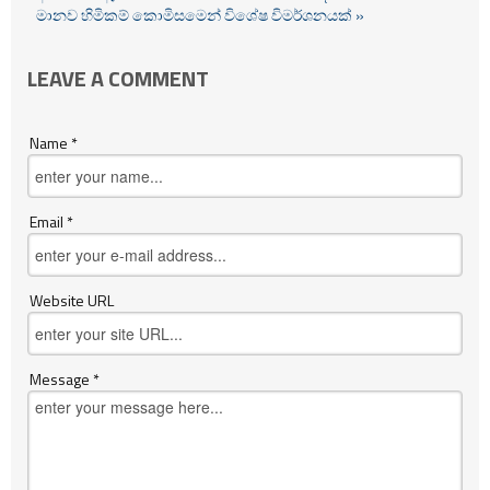
මානව හිමිකම් කොමිසමෙන් විශේෂ විමර්ශනයක් »
LEAVE A COMMENT
Name *
Email *
Website URL
Message *