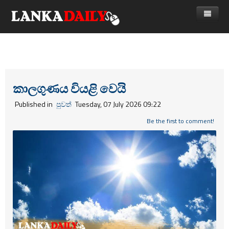
නිවස
පුවත්
Gossip
විදෙස්
කාලගුණය වියළි වෙයි
විමසීම්
ක්‍රීඩා
Published in
පුවත්
Tuesday, 07 July 2026 09:22
Advertise with us
කලා
Be the first to comment!
කාලීන සංවාද
විශේෂාංග
Life
විඩියෝ ගැලරිය