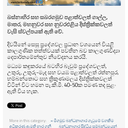
බස්නාහිර සහ සබරගමුව පළාත්වලත් ගාල්ල,
මාතර, මහනුවර සහ නුවරඑළිය දිස්ත්‍රික්කවලත්
වැසි ස්වල්පයක් ඇති වේ.
දිවයිනේ සෙසු ප්‍රදේශවල ප්‍රධාන වශයෙන් වියළි
කාලගුණික තත්ත්වයක් පවතින බව කාලගුණවිද්‍යා
දෙපාර්තමේන්තුව නිවේදනය කරයි.
මධ්‍යම කඳුකරයේ බටහිර බෑවුම් ප්‍රදේශවලත්,
උතුරු, උතුරු-මැද සහ වයඹ පළාත්වලත් රත්නපුර,
හම්බන්තොට සහ ත්‍රිකුණාමලය දිස්ත්‍රික්කවලත්
විටින් විට හමන පැ.කි.මී. 40-50ක පමණ තද සුළං
ඇති විය හැක.
More in this category:
« මීගමුව බන්ධනාගාර ගැටුමේ වගකීම
අධිකරණ ඇමති භාර ගනී
බන්ධනාගාර සිද්ධිය සම්බන්ධයෙන්