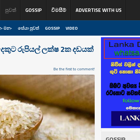
පුවත්
GOSSIP
විමසීම්
ADVERTISE WITH US
ං මනං
සේයා පුවත්
GOSSIP
VIDEO
ෙකුට රුපියල් ලක්ෂ 2ක දඩයක්
Be the first to comment!
GOSSIP