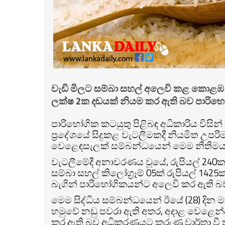
වැඩි මිලට සම්බා සහල් අලෙවි කළ කොළඹ 1
ලක්ෂ 2ක දඩයක් නියම කර ඇති බව පාරිභෝග
පාරිභෝගික කටයුතු පිළිබඳ අධිකාරිය විසින
ප්‍රදේශයේ සිදුකළ වැටලීමකදී නියමිත උපර
වෙළෙඳසැලක් සම්බන්ධයෙන් මෙම නීතිම
වැටලීමේදී අනාවරණය වූයේ, රුපියල් 240ක
සම්බා සහල් කිලෝග්‍රෑම් 05ක් රුපියල් 142
බැගින් පාරිභෝගිකයන්ට අලෙවි කර ඇති බ
මෙම සිද්ධිය සම්බන්ධයෙන් ඊයේ (28) දින ම
හමුවේ නඩු පවරා ඇති අතර, අදාළ වෙළෙන්දා 
කර ඇති බව අධිකරණයට කරුණු වාර්තා වී 