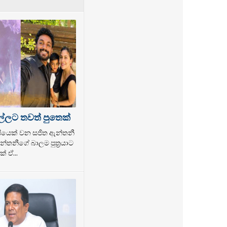
ල්ලට තවත් පුතෙක්
ල්පියෙක් වන සජිත ඇන්තනී
්තනීගේ බාලම පුත්‍රයාට
් ඒ...