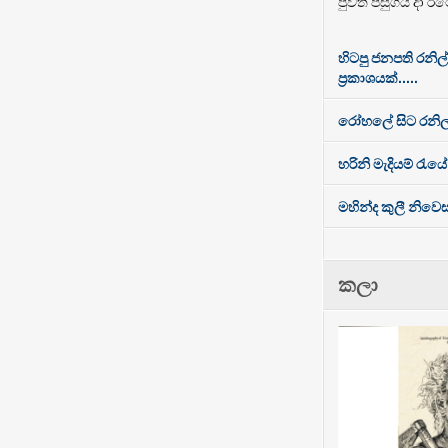
පුවත පසුගිය දා රට
හිටපු ජනපති රනිල
ප්‍රකාශයක්.....
රෝහලේ සිට රනිල
හරිනි මැදියම් රැයේ
මහින්ද කුලී නිව
කලා