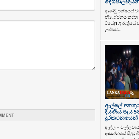
දේශපාලඥයින් ර
ආණ්ඩු පක්ෂයත් වි
නියෝජනය කරන ද
ඊයේ(17) රාත්‍රියේ
උත්සව...
ඇල්ලේ අනතුරට
දියණිය පැය 5
දුරකථනයෙන් 
ඇල්ල – වැල්ලවා
ආසන්නයේ සිදුවූ බි