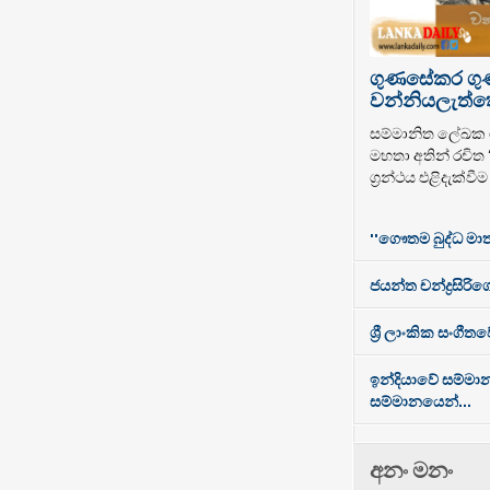
ගුණසේකර ග
වන්නියලැත්තෝ
සම්මානිත ලේඛ
මහතා අතින් රචිත
ග්‍රන්ථය එළිදැක්වී
''ගෞතම බුද්ධ මාත
ජයන්ත චන්ද්‍රසිරිගේ
ශ්‍රී ලාංකික සංගී
ඉන්දියාවේ සම්මා
සම්මානයෙන්...
අනං මනං