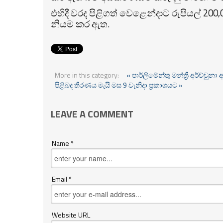
එහිදී වරද පිළිගත් වෙළෙන්දාට රුපියල් 20
නියම කර ඇත.
More in this category:
« පාර්ලිමේන්තු මන්ත්‍රී අර්ච්චු
පිළිබද තීරණය මැයි මස 9 වැනිදා ප්‍රකාශයට »
LEAVE A COMMENT
Name *
Email *
Website URL