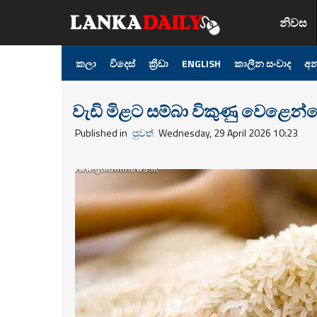
නිවස
කලා
විදෙස්
ක්‍රීඩා
ENGLISH
කාලීන සංවාද
අන
වැඩි මිළට සම්බා විකුණු වෙළෙන්ද
Published in
පුවත්
Wednesday, 29 April 2026 10:23