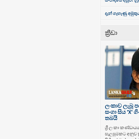
දැන් ගැහැණු අමුතු
ක්‍රීඩා
ලංකාව ලැබූ 
සංගා සිය 'X'
තබයි
ශ්‍රී ලංකා කණ්ඩාය
සැලසුමකට අනුව ක්