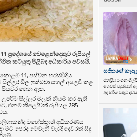
1 ප්‍රදේශයේ වෙළෙන්දෙකුට රුපියල්
ික කටයුතු පිළිබඳ අධිකාරිය පවසයි.
සජිතගේ කැදැ
් කොළඹ 11, පස්වන හරස්වීදිය
ජනප්‍රිය රංගන ශි
ිම සිල්ලර මිල ඉක්මවා සහල් අලෙවි කළ
හෙවත් ජැක්සන් ඇන
ය පියවර ගෙන ඇත.
අද හරිම සතුටු දවසක
 උපරිම සිල්ලර මිලක් නියම කර ඇති
5කට, එනම් කිලෝවක් රුපියල් 285
වය.
ාලිගාකන්ද මහේස්ත්‍රාත් අධිකරණය
මීට පෙරද මෙවැනි වැරදි දෙවරක් සිදු
තිබේ.