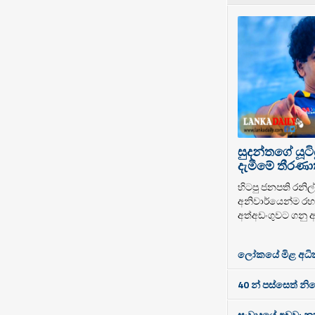
සුදන්තගේ යූටි
දැමීමේ තීරණාත
හිටපු ජනපති රනිල් 
අනිවාර්යෙන්ම රහස
අත්අඩංගුවට ගනු ඇ
ලෝකයේ මිළ අධිකම
40 න් පස්සෙත් නි
සංවාදයේ අඩුව: නූත