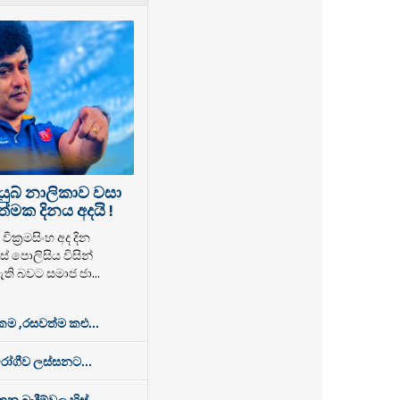
යුබ් නාලිකාව වසා
්මක දිනය අදයි !
වික්‍රමසිංහ අද දින
් පොලිසිය විසින්
ති බවට සමාජ ජා...
 ,රසවත්ම කළු...
රෝගීව ලස්සනට...
න බැදීම්වල හිස්...