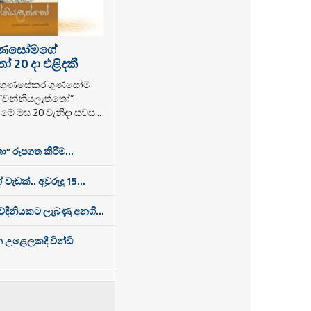
ුණසෝමගේ
 20 දා එළිදකී
ක ගුණසේකර ගුණසෝම
 “වන්නියලැත්තෝ”
ම මේ මස 20 වැනිදා සවස...
ා” රූපගත කිරීම...
 වැඩක්.. අවුරුදු 15...
තවේදිනියකට ලැබුණු අනගි...
න උළෙලකදී වින්ඩි