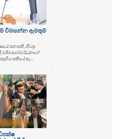
ම් විමසන්න ඇමතුම්
ෂයේ සභාපති, හිටපු
්‍රී වජිර අබේවර්ධනගේ
සුගිය සතියේ ඇ...
විපක්ෂ