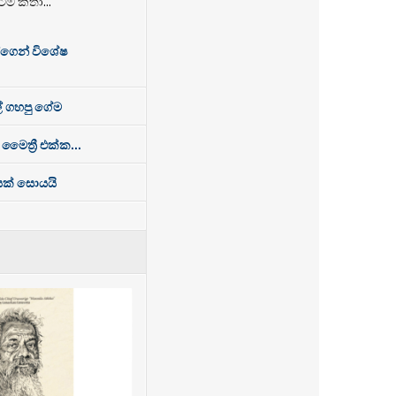
ේම කතා...
්ගෙන් විශේෂ
් ගහපු ගේම
 මෛත්‍රී එක්ක...
ෙසක් සොයයි