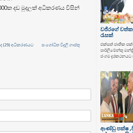
0,000ක දඩ මුදලක් අධිකරණය විසින්
වජිරගේ වත්ක
රැසක්
එක්සත් ජාතික පක්
නා අද (29) අධිකරණයට
සංශෝධිත විදුලි ගාස්තු
පාර්ලිමේන්තු මන්ත
ජංගම දුරකථනයට ප
ආණ්ඩු පක්ෂ ,