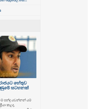
ය
පරාජයට හේතුව
 ගිණුමේ සටහනක්
මේ පන්දු යවන්නන් යම්
‍රියා කළද,