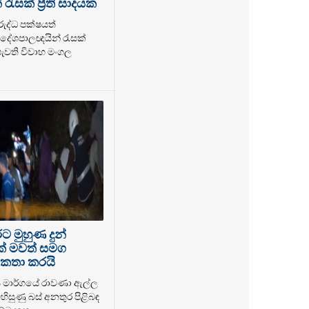
ැසක් ප්‍රීති සාදයක
රුද්ධ පක්ෂයත්
ේශපාලඥයින් රැසක්
 පැවති විවාහ මංගල
 මුහුණ දුන්
ක් මවත් සමග
කතා කරයි
ය මාර්ගයේ රාවණා ඇල්ල
හිසුණු බස් අනතුර පිළිබඳ