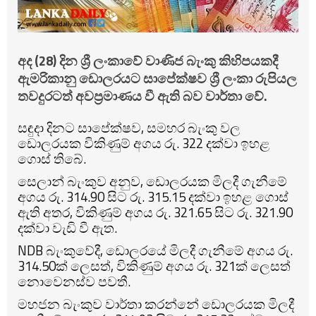
අද (28) දින ශ්‍රී ලංකාවේ වාණිජ බැංකු කිහිපයකදී
ඇමරිකානු ඩොලරයට සාපේක්ෂව ශ්‍රී ලංකා රුපියල
තවදුරටත් අවප්‍රමාණය වී ඇති බව වාර්තා වේ.
සඳුදා දිනට සාපේක්ෂව, සමහර බැංකු වල
ඩොලරයක විකිණුම් අගය රු. 322 දක්වා ඉහළ
ගොස් තිබේ.
සෙලාන් බැංකුව අනුව, ඩොලරයක මිලදී ගැනීමේ
අගය රු. 314.90 සිට රු. 315.15 දක්වා ඉහළ ගොස්
ඇති අතර, විකිණුම් අගය රු. 321.65 සිට රු. 321.90
දක්වා වැඩි වී ඇත.
NDB බැංකුවේදී, ඩොලරයේ මිලදී ගැනීමේ අගය රු.
314.50ක් ලෙසත්, විකිණුම් අගය රු. 321ක් ලෙසත්
නොවෙනස්ව පවතී.
මහජන බැංකුව වාර්තා කරන්නේ ඩොලරයක මිලදී