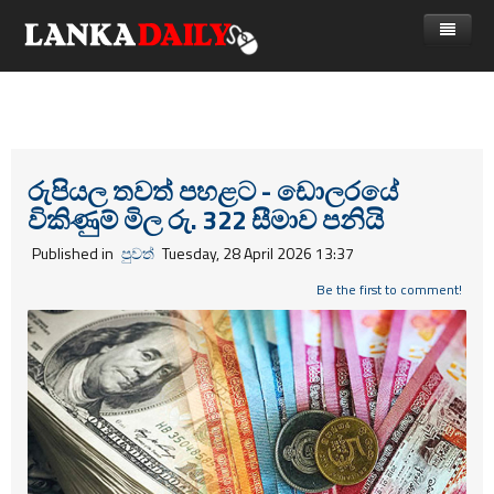
නිවස
පුවත්
Gossip
විදෙස්
රුපියල තවත් පහළට - ඩොලරයේ
විකිණුම් මිල රු. 322 සීමාව පනියි
විමසීම්
ක්‍රීඩා
Published in
පුවත්
Tuesday, 28 April 2026 13:37
Advertise with us
කලා
Be the first to comment!
කාලීන සංවාද
විශේෂාංග
Life
විඩියෝ ගැලරිය