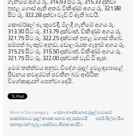
ගැනීමේ අගය රු. 314.93 සිට රු. 315.33 දක්වා
ඉහළ ගොස් ඇති අතර, විකිණුම් අගය රු. 321.88
සිට රු. 322.28 දක්වා වැඩි වී ඇති බවයි.
කොමර්ෂල් බැංකුවේදී, මිලදී ගැනීමේ අගය රු.
313.30 සිට රු. 313.79 දක්වාත්, විකිණුම් අගය රු.
321.75 සිට රු. 322.25 දක්වාත් ඉහළ ගොස් තිබේ.
සම්පත් බැංකුව අනුව, ඩොලරයක ගැනුම් අගය රු.
315.25 සිට රු. 315.50 දක්වාත්, විකිණුම් අගය රු.
321.75 සිට රු. 322.00 දක්වාත් වැඩි වී ඇත.
මෙම තත්ත්වය අනුව, විදේශ මුදල් වෙළඳපොළේ
පීඩනය තවදුරටත් පවතින බව ආර්ථික
විශේෂඥයන් පෙන්වා දෙයි.
More in this category:
« මහා භාණ්ඩාගාර මුදල් වංචාවේ
සාකච්ඡාවට මුදල් කාරක සභාව අද රැස්වෙයි
ශම්මි සිල්වා සිය
තනතුරෙන් ඉල්ලා අස්වීමට තීරණ කරයි »