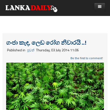
නිවස
පුවත්
Gossip
විදෙස්
ගංජා කැඳ, ලෙඩ රෝග නිවාරයි ..!
විමසීම්
ක්‍රීඩා
Published in
පුවත්
Thursday, 03 July 2014 11:06
Advertise with us
කලා
Be the first to comment!
කාලීන සංවාද
විශේෂාංග
Life
විඩියෝ ගැලරිය