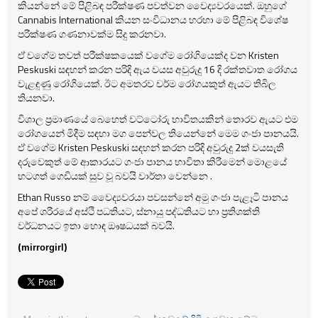
කියන්නේ මේ පිළිබඳ පරීක්ෂණ පවත්වන වෛද්‍යවරයෙක්. ඔහුගේ
Cannabis International කියන සංවිධානය හරහා මේ පිළිබඳ විශේෂ
පරීක්ෂණ ගණනාවක්ම සිදු කරනවා.
ඒ වගේම තවත් පරීක්ෂකයෙක් වගේම රෝගියෙක්ද වන Kristen
Peskuski සඳහන් කරන පරිදි ඇය වයස අවුරුදු 16 දි රක්තවාත රෝගය
වැළඳුණු රෝගියෙක්. ඊට අමතරව චර්ම රෝගයකුත් ඇයට තිබිල
තියනවා.
විශාල ප්‍රමාණයේ බෙහෙත් වට්ටෝරු භාවිතයකින් තොරව ඇයට එම
රෝගයෙන් මිදීම සඳහා මග පෙන්වල තියෙන්නේ මෙම ගංජා පානයයි.
ඒ වගේම Kristen Peskuski සඳහන් කරන පරිදි අවුරුදු 2ක් වයසැති
දරුවෙකුත් මේ ආකාරයට ගංජා පානය හාවිතා කිරීමෙන් මොළයේ
හටගත් ගෙඩියක් සුව වූ බවයි වාර්තා වෙන්නෙ .
Ethan Russo නම් වෛද්‍යවරයා පවසන්නේ අමු ගංජා පැළෑටි පානය
අපේ ශරීරයේ අස්ථි පධතියට, ස්නායු පද්ධතියට හා ප්‍රතිශක්ති
වර්ධනයට ඉතා හොඳ ඖෂධයක් බවයි.
(
)
mirrorgirl