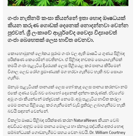
ගංජා නැතිනම් කංසා කියන්නේ ඉතා හොඳ ඖෂධයක්
කියන කරුණ ගොඩක් දෙනෙක් නොදන්නවා වෙන්න
පුළුවන්. ශ්‍රී ලංකාවේ ආයුර්වේද වෛද්‍ය විද්‍යාවෙත්
ගංජා බෙහෙතක් ලෙස භාවිත වෙනවා.
කොහොමුනත් ලෝකය පුරාම ගංජා වල ඇති ඖෂධී ය ගුණය පිළිබඳ
පරීක්ෂණ කෙරෙමින් පවතිනවා. ඒ පිළිබඳ නවතම සොයාගැනීමක්
තමයි ගංජා පැළෑටිය දියරයක් ලෙස පිළියෙළ කර පානය කිරීමෙන්
විශාල ලෙඩ රෝග ප්‍රමාණයක් මග හරවා ගැනීමට හැකි බව සොයා
ගැනීම.
ඕනෑම පැළෑටියක් පානයක් ලෙස හෝ කැඳ ලෙස පානය කරනවා නම්
එකේ ගුණය වැඩි බව බොහෝ දෙනෙක් දන්නා කරුණක්. ඒවගේම
අමු ගංජා කියන්නේ මත්ද්‍රව්‍යක් නෙමේ. අමු පැළෑටිය භාවිත කරලා
මෙම පානය පිළියෙළ කර ගැනීමෙන් වැඩි ප්‍රතිඵල ලබාගැනීමට හැකි
බවයි සඳහන් වෙන්නේ.
විකල්ප ඖෂධ පිළිබඳ පරීක්ෂණ කරන NaturalNews කියන වෙබ්
අඩවියට අනුව මෙම පානය මොලය හා ස්නායු පද්ධතිය අතර හොඳ
සම්බන්ධයක් ගොඩනැගීමට සහය වෙන බවයි. Dr. William Courtney