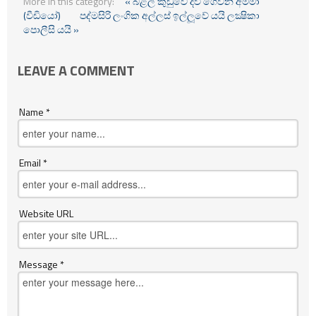
More in this category:
« බළල් කුඩුවේ දිවි ගෙවන අම්මා
(වීඩියෝ)
පද්මසිරි ලංගික අල්ලස් ඉල්ලූවේ යයි ලක්‍ෂිකා
පොලීසි යයි »
LEAVE A COMMENT
Name *
Email *
Website URL
Message *