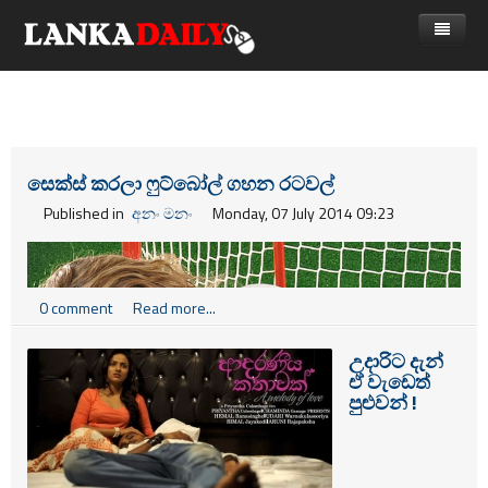
නිවස
පුවත්
Gossip
විදෙස්
සෙක්ස් කරලා ෆුට්බෝල් ගහන රටවල්
විමසීම්
ක්‍රීඩා
Published in
අනං මනං
Monday, 07 July 2014 09:23
Advertise with us
කලා
කාලීන සංවාද
0 comment
Read more...
විශේෂාංග
උදාරිට දැන්
ඒ වැඩෙත්
Life
පුළුවන් !
විඩියෝ ගැලරිය
මේ දිනවල මුළු ලෝකයේම අවධානය යොමු වෙලා