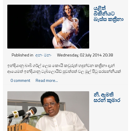
යළිත්
බිකිනියට
බැස්ස කත්‍රීනා
Published in
අනං මනං
Wednesday, 02 July 2014 20:38
ඉන්දියානු බාබි ගර්ල් ලෙස කොයි කවුරුත් හදුන්වන කත්‍රීනා දැන්
ආයෙමත් ඉන්දියානු ටැබ්ලොයිඩ් පුවත්පත් වල මුල් පිටු සරසන්නියක්
වෙලා.ඩුම් ත්‍රී සිනමාපටයෙන් පස්සේ කත්‍රීනා ආයේමත් ඕපාදුප වෙබ්
0 comment
Read more...
අඩවිවල කතාබහට ලක්වෙලා තියෙන්නේ රතු පාට බිකිනියක් නිසයි.
නි. ඇමති
සරන් කුමාර