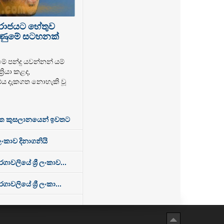
පරාජයට හේතුව
 ගිණුමේ සටහනක්
මේ පන්දු යවන්නන් යම්
‍රියා කළද,
එය දැකගත නොහැකි වූ
ක කුසලානයෙන් ඉවතට
 ලංකාව දිනාගනියි
වලියේ ශ්‍රී ලංකාව...
ලියේ ශ්‍රී ලංකා...