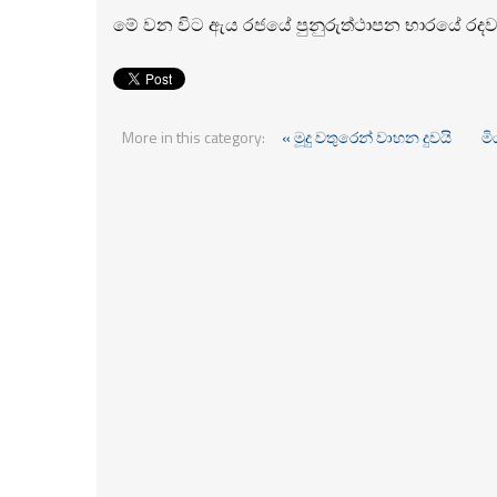
මේ වන විට ඇය රජයේ පුනුරුත්ථාපන භාරයේ රදවා 
More in this category:
« මූදු වතුරෙන් වාහන දුවයි
මි