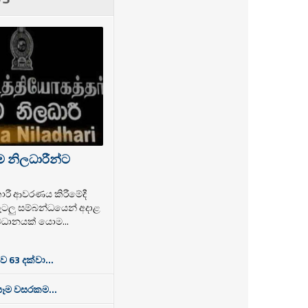
ාම නිලධාරීන්ට
ජකාරී ආවරණය කිරීමේදී
ටලු සම්බන්ධයෙන් අදාළ
වධානයක් යොම...
ව 63 දක්වා...
සෑම වසරකම...