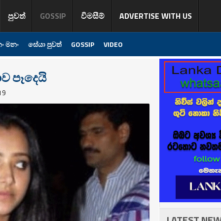
පුවත්
GOSSIP
විමසීම්
ADVERTISE WITH US
ං මනං
සේයා පුවත්
GOSSIP
VIDEO
ාව පෑදෙයි
19
LATEST NE