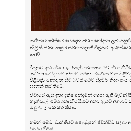
ගණිකා වෘත්තියේ යෙදෙන බවට චෝදනා ලබා පසුගියදා
නිළි ස්වේතා බාසුට සම්මානලාභී චිත්‍රපට අධ්‍යක්
කරයි.
චිත්‍රපට අධ්‍යක්ෂ හැන්සාල් මෙහෙතා ට්ව්ටර් ප
ගණිකා චෝදනාව නිසාම තමන් ස්වේතා බාසු පිළිබ
පිළිබදව නොදැන සිටි බවත් මෙම සිදුවීම නිසා ඇය 
සදහන් කර තිබේ.
ඒවායේ ඇය ඉතා දක්ෂ අන්දමන් රගපා ඇති බැවින් 
හැන්සාල් මෙහෙතා කියයි.මේ අතර ඇයට අගෟර
ඔහු ඉල්ලීමක් කර තිබේ.
තමන් මෙම වෘත්තියට පෙළඹුනේ ජීවත්වීම සදහා අවශ
පවසා තිබේ.