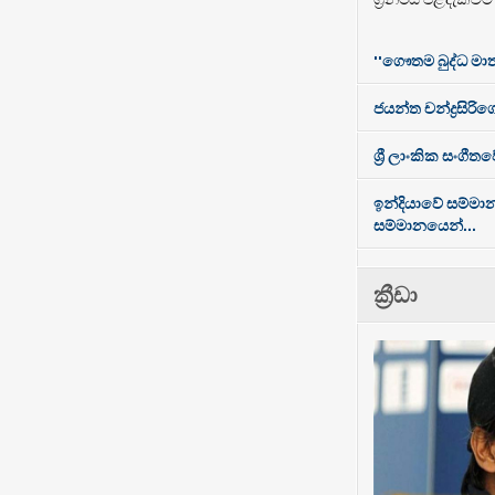
''ගෞතම බුද්ධ මාත
ජයන්ත චන්ද්‍රසිරිගේ
ශ්‍රී ලාංකික සංගී
ඉන්දියාවේ සම්මා
සම්මානයෙන්...
ක්‍රීඩා