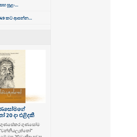
සහ සුළං...
49 කට ආසන්න...
ුණසෝමගේ
 20 දා එළිදකී
ක ගුණසේකර ගුණසෝම
 “වන්නියලැත්තෝ”
ම මේ මස 20 වැනිදා සවස...