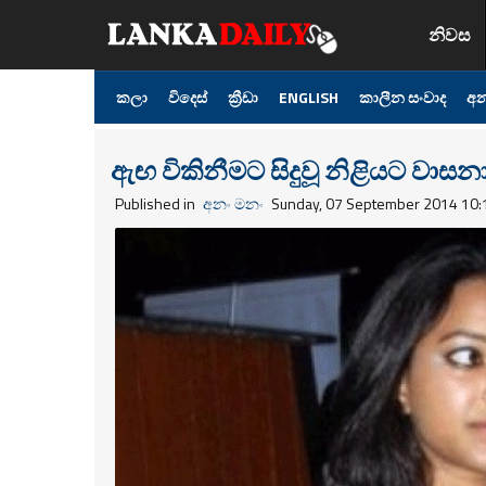
නිවස
කලා
විදෙස්
ක්‍රීඩා
ENGLISH
කාලීන සංවාද
අන
ඇඟ විකිනීමට සිදුවූ නිළියට වාසන
Published in
අනං මනං
Sunday, 07 September 2014 10: