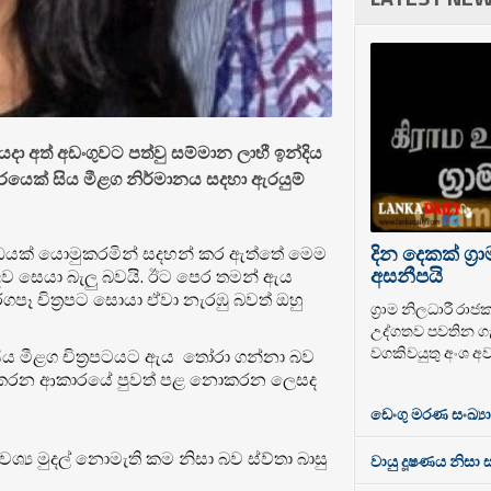
 අත් අඩංගුවට පත්වු සම්මාන ලාභී ඉන්දිය
ෂවරයෙක් සිය මීළග නිර්මානය සදහා ඇරයුම්
දින දෙකක් ග්‍ර
ණිවිඩයක් යොමුකරමින් සදහන් කර ඇත්තේ මෙම
අසනීපයි
දව සෙයා බැලු බවයි. ඊට පෙර තමන් ඇය
රගපෑ චිත්‍රපට සොයා ඒවා නැරඹු බවත් ඔහු
ග්‍රාම නිලධාරී රා
උද්ගතව පවතින ගැ
වගකිවයුතු අංශ අ
සිය මීළග චිත්‍රපටයට ඇය තෝරා ගන්නා බව
ව කරන ආකාරයේ පුවත් පළ නොකරන ලෙසද
ඩෙංගු මරණ සංඛ්‍යා
්‍ය මුදල් නොමැති කම නිසා බව ස්ව්තා බාසු
වායු දූෂණය නිසා 