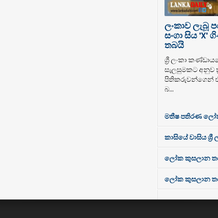
ලංකාව ලැබූ 
සංගා සිය 'X'
තබයි
ශ්‍රී ලංකා කණ්ඩාය
සැලසුමකට අනුව ක්
පිතිකරුවන්ගෙන් 
බ...
මතීෂ පතිරණ ලෝ
කාසියේ වාසිය ශ්‍රී
ලෝක කුසලාන තරගා
ලෝක කුසලාන තරගාව