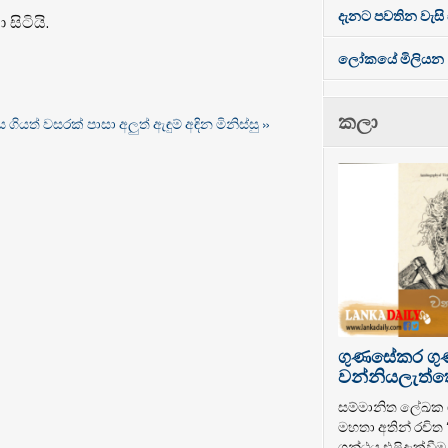
දැනට පවතින වැසි 
සිටියි.
ලෝකයේ මිලියන 
කලා
ය ගියත් වසරක් පාසා අලුත් ඇඳුම් අඳින මිනිස්සු »
ගුණසේකර ග
වන්නියලැත්තෝ
සම්මානිත ලේඛ
මහතා අතින් රචිත
ග්‍රන්ථය එළිදැක්වී