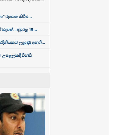
ා” රූපගත කිරීම...
 වැඩක්.. අවුරුදු 15...
තවේදිනියකට ලැබුණු අනගි...
න උළෙලකදී වින්ඩි