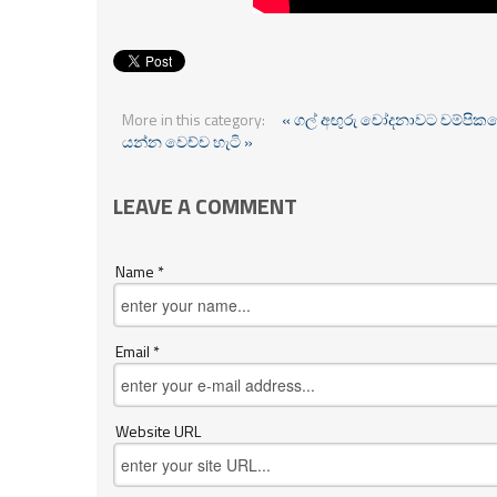
More in this category:
« ගල් අඟුරු චෝදනාවට චම්පිකගෙන
යන්න වෙච්ච හැටි »
LEAVE A COMMENT
Name *
Email *
Website URL