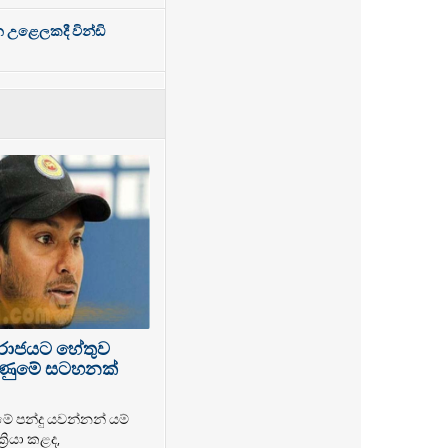
න උළෙලකදී වින්ඩි
පරාජයට හේතුව
 ගිණුමේ සටහනක්
මේ පන්දු යවන්නන් යම්
‍රියා කළද,