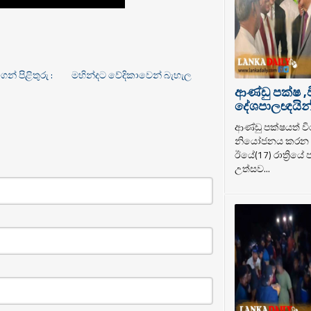
් පිළිතුරු :
මහින්දට වේදිකාවෙන් බැහැල
ආණ්ඩු පක්ෂ ,
දේශපාලඥයින් ර
ආණ්ඩු පක්ෂයත් වි
නියෝජනය කරන ද
ඊයේ(17) රාත්‍රියේ
උත්සව...