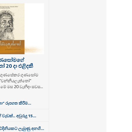
ුණසෝමගේ
 20 දා එළිදකී
ක ගුණසේකර ගුණසෝම
 “වන්නියලැත්තෝ”
ම මේ මස 20 වැනිදා සවස...
ා” රූපගත කිරීම...
 වැඩක්.. අවුරුදු 15...
තවේදිනියකට ලැබුණු අනගි...