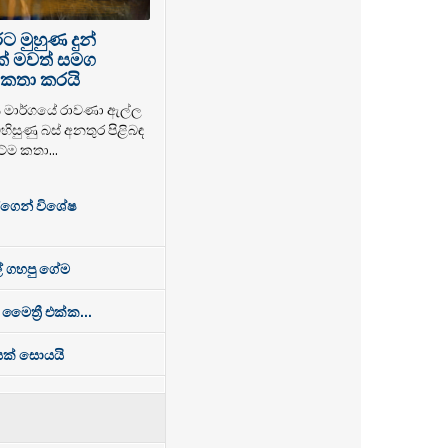
 මුහුණ දුන්
ක් මවත් සමග
කතා කරයි
ය මාර්ගයේ රාවණා ඇල්ල
හිසුණු බස් අනතුර පිළිබඳ
ේම කතා...
්ගෙන් විශේෂ
් ගහපු ගේම
 මෛත්‍රී එක්ක...
ෙසක් සොයයි