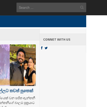
CONNET WITH US
ල්ලට තවත් පුතෙක්
ල්පියෙක් වන සජිත ඇන්තනී
්තනීගේ බාලම පුත්‍රයාට