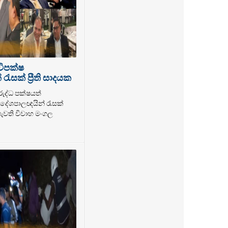
විපක්ෂ
ැසක් ප්‍රීති සාදයක
රුද්ධ පක්ෂයත්
ේශපාලඥයින් රැසක්
 පැවති විවාහ මංගල