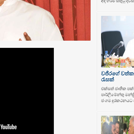
අද හරිම සතුටු දවසක
වජිරගේ වත්ක
රැසක්
එක්සත් ජාතික පක්
පාර්ලිමේන්තු මන්ත
ජංගම දුරකථනයට ප