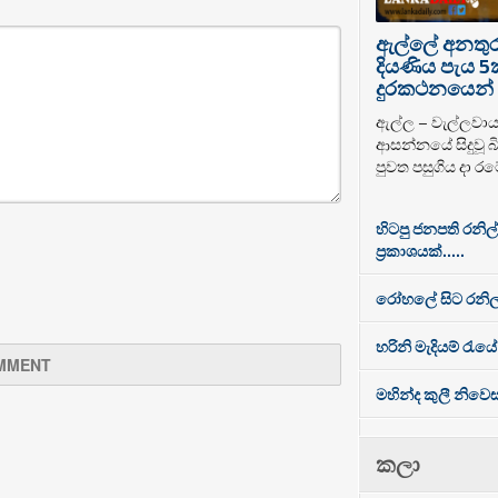
ඇල්ලේ අනතුරට
දියණිය පැය 5
දුරකථනයෙන් 
ඇල්ල – වැල්ලවා
ආසන්නයේ සිදුවූ බි
පුවත පසුගිය දා රට
හිටපු ජනපති රනිල
ප්‍රකාශයක්.....
රෝහලේ සිට රනිල
හරිනි මැදියම් රැයේ
මහින්ද කුලී නිව
කලා