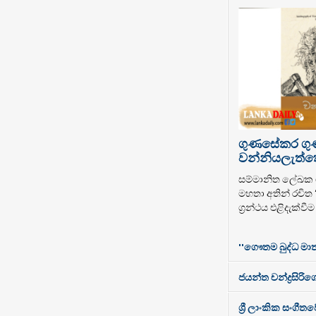
ගුණසේකර ග
වන්නියලැත්තෝ
සම්මානිත ලේඛ
මහතා අතින් රචිත
ග්‍රන්ථය එළිදැක්වී
''ගෞතම බුද්ධ මාත
ජයන්ත චන්ද්‍රසිරිගේ
ශ්‍රී ලාංකික සංගී