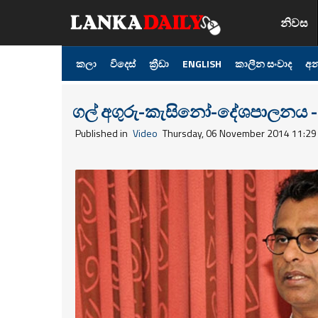
නිවස
කලා
විදෙස්
ක්‍රීඩා
ENGLISH
කාලීන සංවාද
අන
ගල් අගුරු-කැසිනෝ-දේශපාලනය -
Published in
Video
Thursday, 06 November 2014 11:29