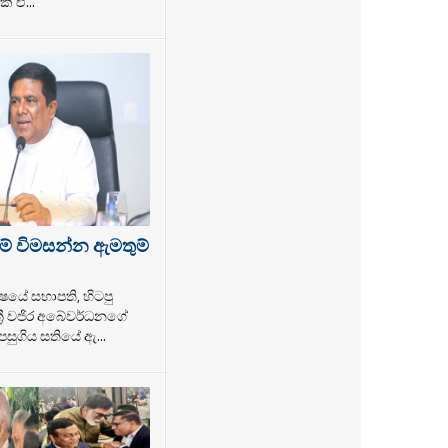
් ඒ...
ම් විමසන්න ඇමතුම්
ෂයේ සභාපති, හිටපු
්‍රී වජිර අබේවර්ධනගේ
සුගිය සතියේ ඇ...