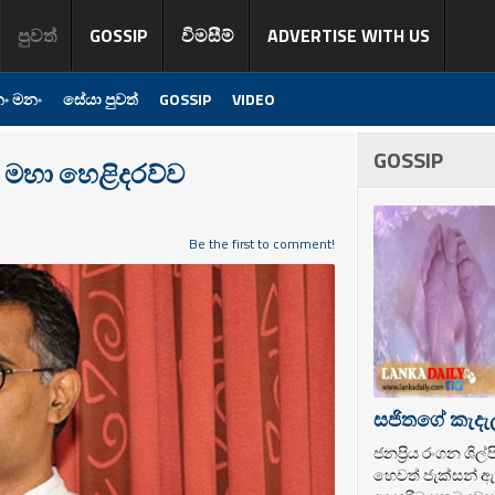
පුවත්
GOSSIP
විමසීම්
ADVERTISE WITH US
ං මනං
සේයා පුවත්
GOSSIP
VIDEO
GOSSIP
 මහා හෙළිදරව්ව
Be the first to comment!
සජිතගේ කැදැ
ජනප්‍රිය රංගන ශි
හෙවත් ජැක්සන් ඇන