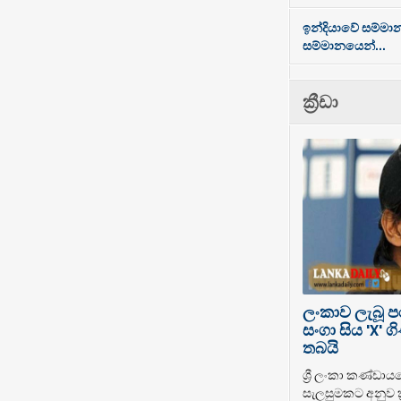
ඉන්දියාවේ සම්මා
සම්මානයෙන්...
ක්‍රීඩා
ලංකාව ලැබූ 
සංගා සිය 'X'
තබයි
ශ්‍රී ලංකා කණ්ඩාය
සැලසුමකට අනුව ක්