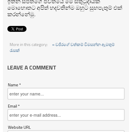
ඉතින් සජිතගේ ජීවිතයේ මේ සතුටුදායක
මොහොතට අපිත් හදවතින්ම ඔහුට සුභපැතුම් එක්
කරන්නේමු.
More in this category:
« වජිරගේ වත්කම් විමසන්න ඇමතුම්
රැසක්
LEAVE A COMMENT
Name *
Email *
Website URL