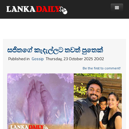
නිවස
පුවත්
Gossip
විදෙස්
සජිතගේ කැදැල්ලට තවත් පුතෙක්
විමසීම්
ක්‍රීඩා
Published in
Gossip
Thursday, 23 October 2025 20:02
Advertise with us
කලා
Be the first to comment!
කාලීන සංවාද
විශේෂාංග
Life
විඩියෝ ගැලරිය