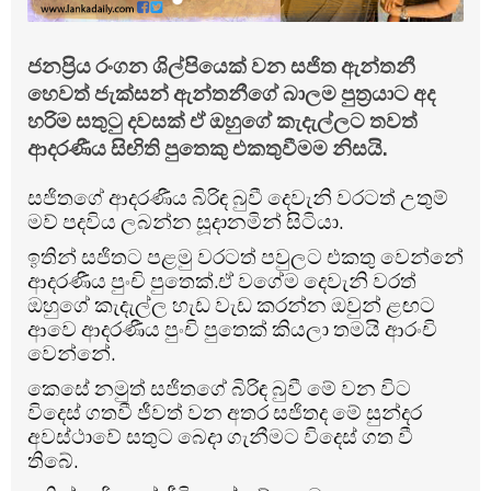
ජනප්‍රිය රංගන ශිල්පියෙක් වන සජිත ඇන්තනී
හෙවත් ජැක්සන් ඇන්තනීගේ බාලම පුත්‍රයාට අද
හරිම සතුටු දවසක් ඒ ඔහුගේ කැදැල්ලට තවත්
ආදරණීය සිඟිති පුතෙකු එකතුවීමම නිසයි.
සජිතගේ ආදරණීය බිරිඳ බුවී දෙවැනි වරටත් උතුම්
මව් පදවිය ලබන්න සූදානමින් සිටියා.
ඉතින් සජිතට පළමු වරටත් පවුලට එකතු වෙන්නේ
ආදරණීය පුංචි පුතෙක්.ඒ වගේම දෙවැනි වරත්
ඔහුගේ කැදැල්ල හැඩ වැඩ කරන්න ඔවුන් ළඟට
ආවෙ ආදරණීය පුංචි පුතෙක් කියලා තමයි ආරංචි
වෙන්නේ.
කෙසේ නමුත් සජිතගේ බිරිඳ බුවී මේ වන විට
විදෙස් ගතවී ජීවත් වන අතර සජිතද මේ සුන්දර
අවස්ථාවේ සතුට බෙදා ගැනීමට විදෙස් ගත වී
තිබේ.