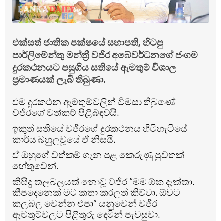
එක්සත් ජාතික පක්ෂයේ සභාපති, හිටපු
පාර්ලිමේන්තු මන්ත්‍රී වජිර අබේවර්ධනගේ ජංගම
දුරකථනයට පසුගිය සතියේ ඇමතුම් විශාල
ප්‍රමාණයක් ලැබී තිබුණා.
එම දුරකථන ඇමතුම්වලින් විමසා තිබුණේ
වජිරගේ වත්කම් පිළිබඳවයි.
ඉකුත් සතියේ වජිරගේ දුරකථනය හිටිහැටියේ
කාර්ය බහුලවූයේ ඵ් නිසයි.
ඒ ඔහුගේ වත්කම් ගැන පළ කෙරුණු පුවතක්
හේතුවෙන්.
කිසිදු කලබලයක් නොවූ වජිර “මම ඕක දැක්කා.
කීපදෙනෙක් මට කතා කරලත් කිව්වා. ඕවට
කලබල වෙන්න එපා” යනුවෙන් වජිර
ඇමතුම්වලට පිළිතුරු දෙමින් පැවසුවා.