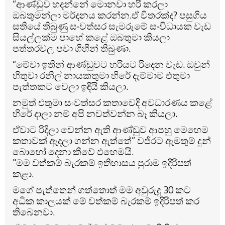
“ආණ්ඩුව හදන්නේ මොනවා හරි කරලා
ඔබතුමන්ලා මර්දනය කරන්න.ඒ විතරක්ද? පසුගිය
සතියේ තිබුණු සංවත්සර සැමරුමේ සංවිධායක වැඩ
සියල්ලක්ම පාහේ කළේ ඔබතුමා කියලා
පත්තරවල පවා ගිහින් තිබුණා.
“මේවා ඉතින් ආණ්ඩුවට හරියට රිදෙන වැඩ. ඔවුන්
හිතුවා රනිල් නායකතුමා හිරේ දැම්මාම එතුමා
පැත්තකට වෙලා ඉඳියි කියලා.
නමුත් එතුමා සංවත්සර කතාවෙදි අවධාරණය කළේ
හිරේ දාලා නම් අපි නවත්වන්න බෑ කියලා.
ඒවාට රිදිලා වෙන්න ඇති ආණ්ඩුව ආපහු මෙහෙම
කතාවක් ඇදලා ගන්න ඇත්තේ” වජිරට ඇමතුම් දුන්
බොහෝ දෙනා කීවේ ඵහෙමයි.
"මම වත්කම් බැරකම් ඉතිහාසය පුරාම ඉදිරිපත්
කළා.
මගේ පැත්තෙන් ගත්තොත් මම අවුරුදු 30 කට
අධික කාලයක් මේ වත්කම් බැරකම් ඉදිරිපත් කර
තිබෙනවා.