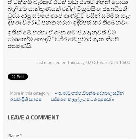
ඒ වත්කම් බැරකම් ඊටත් වඩා එහාට ගිහින් සොයා
බැලීමේ යාන්ත්‍රණයක් රනිල් වික්‍රමසිංහ ජනාධිපති
ධුරය දරපු සමයේ අපේ ආණ්ඩුව විසින් සම්මත කළ
දූෂණ විරෝධී පනත හරහා ඉදිරිපත් කර තිබෙනවා.
ඉතින් මේ හරහා ඒ ගැන සමාජය දැනුවත් වීම
බොහෝම හොඳයි" වජිර මේ ප්‍රචාර ගැන කීවේ
එපමණයි.
Last modified on Thursday, 02 October 2025 15:00
More in this category:
« ආණ්ඩු පක්ෂ ,විපක්ෂ දේශපාලඥයින්
රැසක් ප්‍රීති සාදයක
සජිතගේ කැදැල්ලට තවත් පුතෙක් »
LEAVE A COMMENT
Name *