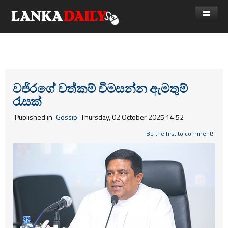
නිවස
පුවත්
Gossip
විදෙස්
වජිරගේ වත්කම් විමසන්න ඇමතුම්
රැසක්
විමසීම්
ක්‍රීඩා
Published in
Gossip
Thursday, 02 October 2025 14:52
Advertise with us
කලා
Be the first to comment!
කාලීන සංවාද
විශේෂාංග
Life
විඩියෝ ගැලරිය