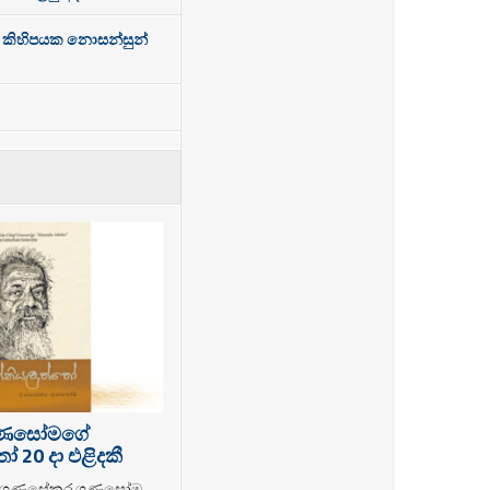
ර කිහිපයක නොසන්සුන්
ුණසෝමගේ
 20 දා එළිදකී
ක ගුණසේකර ගුණසෝම