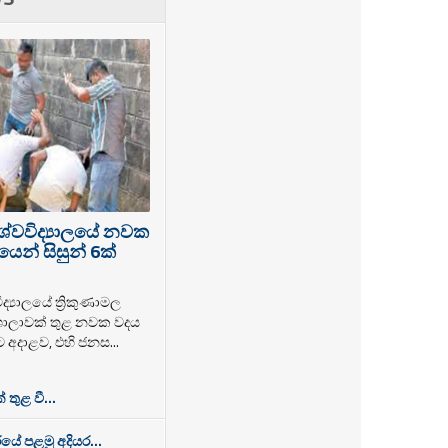
ශ්වවිද්‍යාලයේ නවක
ෙන් සිසුන් 6ක්
්‍යාලයේ ත්‍රිකුණාමල
ලාවක් තුළ නවක වදය
ට අදාළව, එහි ජනස...
තුළ වී...
යේ පළමු අදියර...