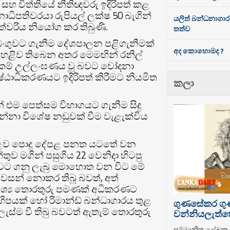
සහ විත්තියේ නීතිඥවරු ඉදිරිපත් කළ
ධිපතිවරයා රුපියල් ලක්ෂ 50 බැගින්
යලිත් බන්ධනාගා
ාත්වරිය නියෝග කර තිබුණි.
තත්ව
්අඩංගුවට ගැනීම දේශපාලන පළිගැනීමක්
අද කොහොමද ?
හෙළිව තිබෙන අතර මෙමඟින් රනිල්
වාසිකම් උල්ලංඝණය වූ බවට චෝදනා
ේෂ්ඨාධිකරණයට ඉදිරිපත් කිරීමට නියමිත
කලා
එම පෙත්සම විභාගයට ගැනීම සිදු
නා විශේෂ නඩුවක් වීම වැළැක්විය
ට අදාළව පොදු දේපළ පනත යටතේ වන
ව මගින් පසුගිය 22 වෙනිදා හිටපු
ඩංගුවට ගනු ලැබු මොහොත වන විට මේ
වසන් නොකර තිබූ බවත්, අත්
වශ්‍ය තොරතුරු පමණක් අධිකරණට
කිහිපයක් හෝ රිමාන්ඩ් බන්ධාගාරය තුළ
ගුණසේකර ග
ැස්ම වී තිබු බවටත් ඇතැම් තොරතුරු
වන්නියලැත්තෝ
සම්මානිත ලේඛ