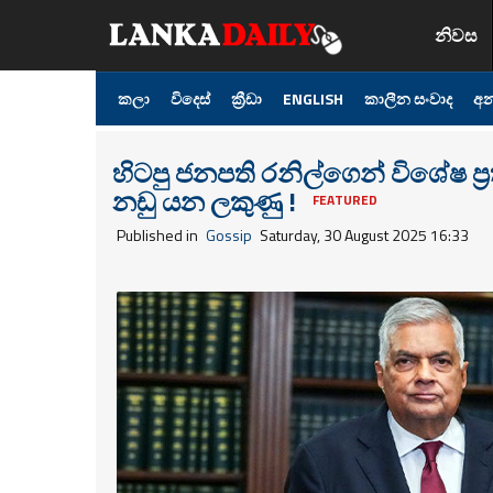
නිවස
කලා
විදෙස්
ක්‍රීඩා
ENGLISH
කාලීන සංවාද
අන
හිටපු ජනපති රනිල්ගෙන් විශේෂ ප
නඩු යන ලකුණු !
FEATURED
Published in
Gossip
Saturday, 30 August 2025 16:33