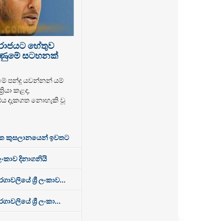
පරාජයට හේතුව
 ගිණුමේ සටහනක්
මේ පන්දු යවන්නන් යම්
‍රියා කළද,
එය දැකගත නොහැකි වූ
ක කුසලානයෙන් ඉවතට
 ලංකාව දිනාගනියි
වලියේ ශ්‍රී ලංකාව...
ලියේ ශ්‍රී ලංකා...