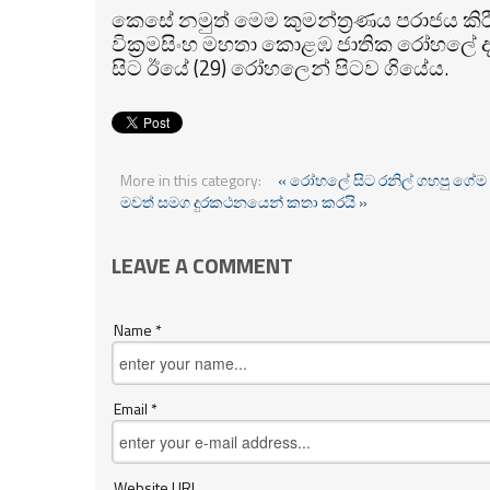
කෙසේ නමුත් මෙම කුමන්ත්‍රණය පරාජය කිරීම
වික්‍රමසිංහ මහතා කොළඹ ජාතික රෝහලේ දැ
සිට ඊයේ (29) රෝහලෙන් පිටව ගියේය.
More in this category:
« රෝහලේ සිට රනිල් ගහපු ගේම
මවත් සමග දුරකථනයෙන් කතා කරයි »
LEAVE A COMMENT
Name *
Email *
Website URL