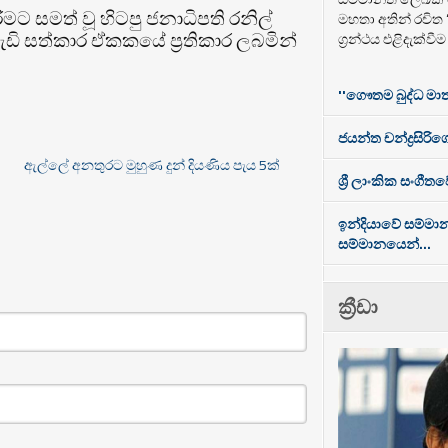
ට සමත් වූ හිටපු ජනාධිපති රනිල්
මහතා අතින් රචිත
ඩි සත්කාර ඒකකයේ ප්‍රතිකාර ලබමින්
ග්‍රන්ථය එළිදැක්වී
''ගෞතම බුද්ධ මාත
ජයන්ත චන්ද්‍රසිරිගේ
ඇල්ලේ අනතුරට මුහුණ දුන් දියණිය පැය 5ක්
ශ්‍රී ලාංකික සංගී
ඉන්දියාවේ සම්මා
සම්මානයෙන්...
ක්‍රීඩා