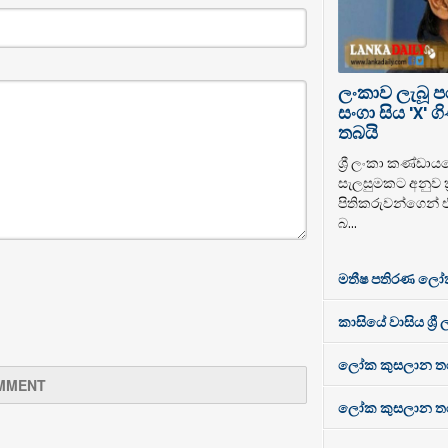
ලංකාව ලැබූ 
සංගා සිය 'X'
තබයි
ශ්‍රී ලංකා කණ්ඩාය
සැලසුමකට අනුව ක්
පිතිකරුවන්ගෙන් 
බ...
මතීෂ පතිරණ ලෝ
කාසියේ වාසිය ශ්‍රී
ලෝක කුසලාන තරගා
ලෝක කුසලාන තරගාව