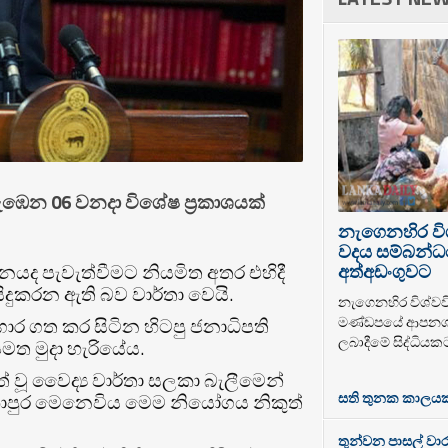
ළැඹෙන 06 වනදා විශේෂ ප්‍රකාශයක්
නැගෙනහිර වි
වදය සම්බන්ධය
ද පැවැත්වීමට නියමිත අතර එහිදී
අත්අඩංගුවට
සිදුකරන ඇති බව වාර්තා වෙයි.
නැගෙනහිර විශ්වවිද
මණ්ඩපයේ ආපනශා
ර ගත කර සිටින හිටපු ජනාධිපති
ලබාදීමේ සිද්ධියක
පමත මුදා හැරියේය.
් වූ වෛද්‍ය වාර්තා සලකා බැලීමෙන්
සති තුනක කාලයක් 
ලංකාපුර මෙනෙවිය මෙම නියෝගය නිකුත්
තුන්වන පාසල් වාර