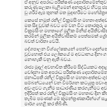
ඒ අනුව අපරාධ පරීක්ෂණ දෙපාර්තමේන්තුව 
කරුණු සලකා බැලීමෙන් අනතුරුව හිටපු ජනා
වු ශරීර ඇප තුනක් මත මුදාහරීමට මහේස්ත්‍ර
කෙසේ නමුත් රනිල් වික්‍රමසිංහ මහතා අත
මත සිද වූවක් බවට මේ වන විට තොරතුරු 
වික්‍රමසිංහ මහතාගේ මුලික මිනිස් අයිති
කරමින් මුලික අයිතිවාසිකම් පෙත්සමක් ශ්‍ර
බවත් වාර්තා වෙයි.
දේශපාලන විශ්ලේෂකයන් පෙන්වා දෙන්නේ 
වුවහොත් එය ලෝකයේ ම අවධානය දිනා ගන්
නොහැකි වනු ඇති බවය.
රාජ්‍ය මුදල් අවභාවිත කිරීමේ සිද්ධියක
චෝදනා මත අපරාධ පරීක්ෂණ දෙපාර්තමේන්තු
ජනාධිපති රනිල් වික්‍රමසිංහ මහතා අත්අ
සම්බන්ධයෙන් වන විමර්ශන කටයුතු පවා අ
අඩංගුවට ගැනීම සාධාරණීය කරගැනීමට අ
ඉදිරිපත් කර රනිල් වික්‍රමසිංහ මහතාව දින 
තැබීම පමණක් මේ කුමන්ත්‍රණකාරීන්ගේ සැල
මාර්ග හෙළි කර තිබිණි.