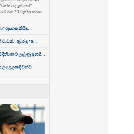
 “වන්නියලැත්තෝ”
ම මේ මස 20 වැනිදා සවස...
ා” රූපගත කිරීම...
 වැඩක්.. අවුරුදු 15...
තවේදිනියකට ලැබුණු අනගි...
න උළෙලකදී වින්ඩි