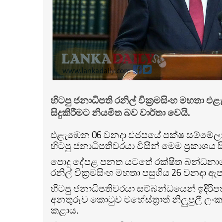
හිටපු ජනාධිපති රනිල් වික්‍රමසිංහ මහතා එ
සිදුකිරීමට නියමිත බව වාර්තා වෙයි.
එළැඹෙන 06 වනදා එජපයේ පක්ෂ සම්මේලනය
හිටපු ජනාධිපතිවරයා විසින් මෙම ප්‍රකාශය 
පොදු දේපළ පනත යටතේ රක්ෂිත බන්ධනාගා
රනිල් වික්‍රමසිංහ මහතා පසුගිය 26 වනදා ඇ
හිටපු ජනාධිපතිවරයා සම්බන්ධයෙන් ඉදිරිපත
අනතුරුව කොටුව මහේස්ත්‍රාත් නිලුපුලී 
කළාය.