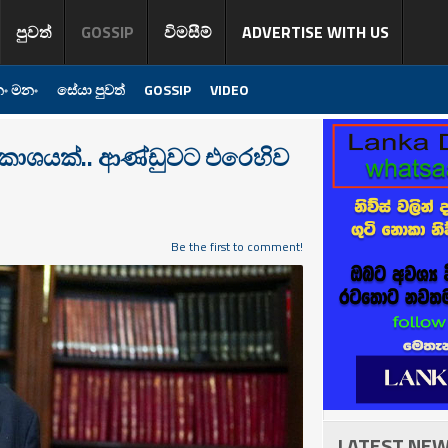
පුවත්
GOSSIP
විමසීම්
ADVERTISE WITH US
ං මනං
සේයා පුවත්
GOSSIP
VIDEO
්‍රකාශයක්.. ආණ්ඩුවට එරෙහිව
Be the first to comment!
LATEST NE