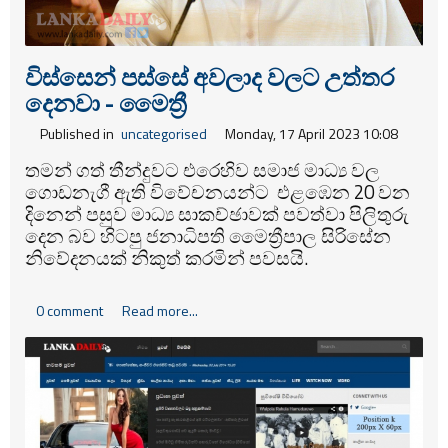
විස්සෙන් පස්සේ අවලාද වලට උත්තර
දෙනවා - මෛත්‍රී
Published in
uncategorised
Monday, 17 April 2023 10:08
තමන් ගත් තීන්දුවට එරෙහිව සමාජ මාධ්‍ය වල
ගොඩනැගී ඇති විවේචනයන්ට එළඹෙන 20 වන
දිනෙන් පසුව මාධ්‍ය සාකච්ඡාවක් පවත්වා පිලිතුරු
දෙන බව හිටපු ජනාධිපති මෛත්‍රීපාල සිරිසේන
නිවේදනයක් නිකුත් කරමින් පවසයි.
0 comment
Read more...