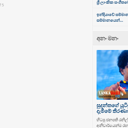
ශ්‍රී ලාංකික සංගී
දිලිය.
f 5
ඉන්දියාවේ සම්මා
සම්මානයෙන්...
අනං මනං
සුදන්තගේ යූටි
දැමීමේ තීරණාත
හිටපු ජනපති රනිල් 
අනිවාර්යෙන්ම රහස