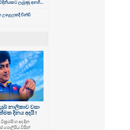
තවේදිනියකට ලැබුණු අනගි...
න උළෙලකදී වින්ඩි
යුබ් නාලිකාව වසා
්මක දිනය අදයි !
වික්‍රමසිංහ අද දින
් පොලිසිය විසින්