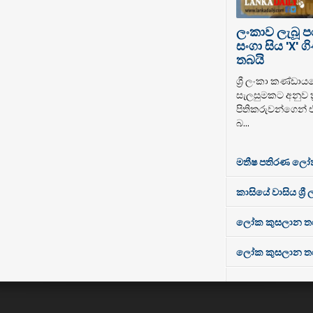
ලංකාව ලැබූ 
සංගා සිය 'X'
තබයි
ශ්‍රී ලංකා කණ්ඩාය
සැලසුමකට අනුව ක්
පිතිකරුවන්ගෙන් 
බ...
මතීෂ පතිරණ ලෝ
කාසියේ වාසිය ශ්‍රී
ලෝක කුසලාන තරගා
ලෝක කුසලාන තරගාව