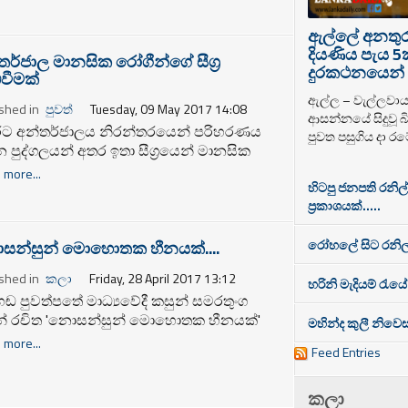
ධිපතිවරණ ජනාධිපති අපේක්ෂකයා ලෙස
රිපත් වීමේ අරමුණ ඇතිව මෙම තීරණය ගෙන
ඇල්ලේ අනතුරට
.
දියණිය පැය 5
තර්ජාල මානසික රෝගීන්ගේ සීග්‍ර
දුරකථනයෙන් 
ිවීමක්
ඇල්ල – වැල්ලවා
shed in
පුවත්
Tuesday, 09 May 2017 14:08
ආසන්නයේ සිදුවූ බි
ට අන්තර්ජාලය නිරන්තරයෙන් පරිහරණය
පුවත පසුගිය දා රට
 පුද්ගලයන් අතර ඉතා සීග්‍රයෙන් මානසික
ී තත්වයන් ඇතිවීම සම්බන්ධයෙන් මේවන
 more...
හිටපු ජනපති රනිල
 වැඩි වශයෙන් වර්තා වෙමින් පවතින බව
ප්‍රකාශයක්.....
තාවේ. පරිගණක ක්‍රීඩා හා ෆේස්බුක් ට්වීටර්
 සමාජ ජාලා සහ වැඩිහිටි ලිංගිකමය වෙඩ්
රෝහලේ සිට රනිල
ි වල නිරන්තරයෙන් ගැවසෙන්නන් මෙලෙස
න්සුන් මොහොතක හීනයක්....
සික රෝග තත්වයට පත් වීම වැඩි බවද
shed in
කලා
Friday, 28 April 2017 13:12
්තාවේ.
හරිනි මැදියම් රැයේ
හඬ පුවත්පතේ මාධ්‍යවේදී කසුන් සමරතුංග
ින් රචිත 'නොසන්සුන් මොහොතක හීනයක්'
මහින්ද කුලී නිව
‍ය සංග්‍රහය 2017 අප්‍රේල් 30 වන ඉරිදා සවස
 more...
Feed Entries
 ට මාතර - නූපේ සංස්කෘතික මධ්‍යස්ථානයේ දී
ට වඩියි.
කලා