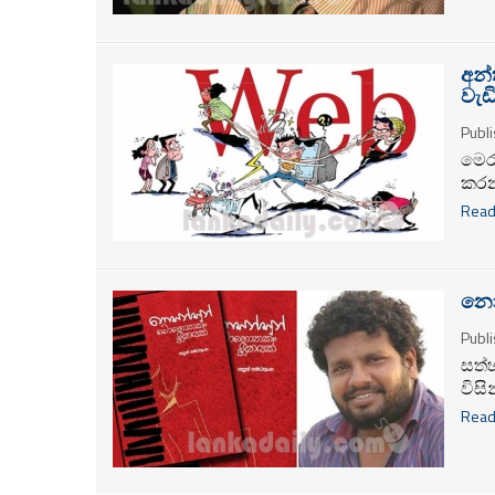
ජනා
ඉදි
තිබේ
අන්
වැඩ
Publi
මෙර
කරන
රෝග
Read
විට
වාර්
වැනි
අඩව
නොස
මාන
Publi
වාර
සත්
විස
කාව්
Read
3.00
දොර