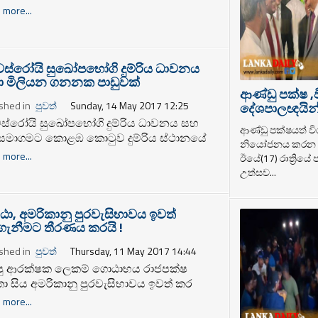
යකට පැමිණ ඇති බව අමෙරිකාව
 more...
යි.
අමෙරිකානු කොංග්‍රස් මණ්ඩල සභික බිල්
්සන් මහතා පෙන්වා දෙන්නේ ප්‍රධාන
පාලන පක්ෂ දෙකක් එක්ව රට පාලනය කිරීම
ිශේෂී අවස්ථාවක් ලෙස දකින බවය.
්රෝයි සුඛෝපභෝගි දුම්රිය ධාවනය
ා මිලියන ගනනක පාඩුවක්
ආණ්ඩු පක්ෂ ,
shed in
පුවත්
Sunday, 14 May 2017 12:25
දේශපාලඥයින් ර
්රෝයි සුඛෝපභෝගි දුම්රිය ධාවනය සහ
ආණ්ඩු පක්ෂයත් වි
සමාගමට කොළඹ කො‍ටුව දුම්රිය ස්ථානයේ
නියෝජනය කරන ද
යාල පරිශ්‍රයක් ලබා දිමේ දුම්රිය
 more...
ඊයේ(17) රාත්‍රියේ
ර්තමේන්තුවට විශාල පාඩුවක් සිදු ඇති බව
උත්සව...
රිය වෘත්තීය සමිති සන්ධානයේ කැඳවුම් කරු එස්
විතානගේ මහතා, ජනධිපතිවරයා වෙත ලිඛිතව
වා ඇත. ඒ ලියවිල්ල පහත දැක්වේ.
ා, අමරිකානු පුරවැසිභාවය ඉවත්
ැනීමට තීරණය කරයි !
shed in
පුවත්
Thursday, 11 May 2017 14:44
පු ආරක්ෂක ලෙකම් ගොඨාභය රාජපක්ෂ
ා සිය අමරිකානු පුරවැසිභාවය ඉවත් කර
ීම සඳහා තීරණය කර ඇති බව ඒ මහතාට
 more...
වත් පාර්ශ්වයේ තොරතුරු මාර්ග පවසයි. 2020