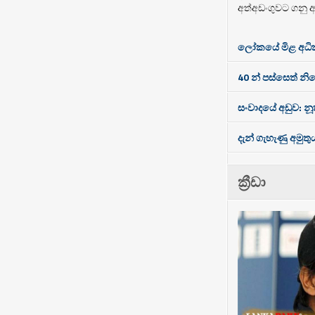
අත්අඩංගුවට ගනු ඇ
ලෝකයේ මිළ අධිකම
40 න් පස්සෙත් නි
සංවාදයේ අඩුව: නූත
දැන් ගැහැණු අමුතු
ක්‍රීඩා