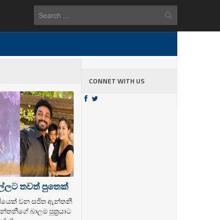
CONNET WITH US
ල්ලට තවත් පුතෙක්
ල්පියෙක් වන සජිත ඇන්තනී
්තනීගේ බාලම පුත්‍රයාට