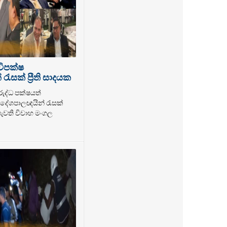
විපක්ෂ
ැසක් ප්‍රීති සාදයක
රුද්ධ පක්ෂයත්
ේශපාලඥයින් රැසක්
 පැවති විවාහ මංගල