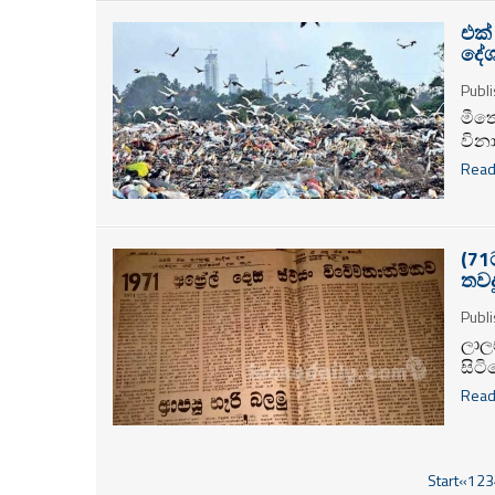
එක්
දේශ
Publi
මීතො
වින
ප්‍ර
Read
ඇමැ
නඟම
පාල
කිය
(71
තවද
ජින
ගිය
Publi
ගාල
ලාලස
කුණු
සිටි
ජීව
නැත
යමෙ
Read
ශෝක
අවසන
දීම 
Start
«
1
2
3
මොහ