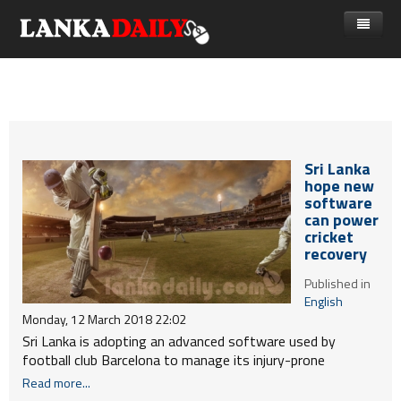
නිවස
පුවත්
Gossip
විදෙස්
Sri Lanka
විමසීම්
ක්‍රීඩා
hope new
software
Advertise with us
කලා
can power
cricket
කාලීන සංවාද
recovery
විශේෂාංග
Published in
English
Life
Monday, 12 March 2018 22:02
Sri Lanka is adopting an advanced software used by
විඩියෝ ගැලරිය
football club Barcelona to manage its injury-prone
cricketers as the national team trains for the World Cup
Read more...
next year, officials said today.