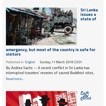
Sri Lanka
issues a
state of
emergency, but most of the country is safe for
visitors
Published in
English
Sunday, 11 March 2018 23:01
By Andrea Sachs --
A recent conflict in Sri Lanka has
interrupted travelers’ reveries of sacred Buddhist sites,
languorous beaches and Ceylon tea moments. But careful
Read more...
planning — and heightened awareness — are helping keep
dream trips to the Southeast Asian island alive.
විදුලි
දුම්රිය