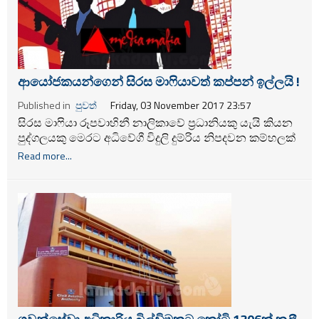
ආයෝජකයන්ගෙන් සිරස මාෆියාවත් කප්පන් ඉල්ලයි !
Published in
පුවත්
Friday, 03 November 2017 23:57
සිරස මාෆියා රූපවාහිනී නාලිකාවේ ප්‍රධානියකු යැයි කියන
පුද්ගලයකු මෙරට අධිවේගී විදුලි දුම්රිය නිපදවන කම්හලක්
ඇරඹීමට කැමැත්තෙන් සිටින විදේශීය ආයෝජක
Read more...
සමාගමෙන් එම ව්‍යාපෘතිය ජනාධිපතිවරයා මඟින් අනුමත
කරවා දිය හැකි බව පවසා ඒ වෙනුවෙන් මහරාජා සමාගම
හා ගිවිසුමකට එළඹිය යුතු බව පවසා ඇතැයි එම සමාගමේ
ආරංචි මාර්ග පවසයි..