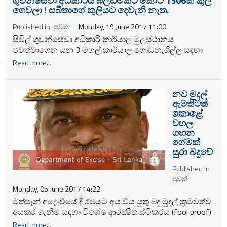
ගුවන්සේවා අධිකාරිය බිල්ඩිමකට කෝටි 1306ක් කුලී
ගෙවලා ! සබීතාගේ කුලියට දෙවැනි නැත.
Published in
පුවත්
Monday, 19 June 2017 11:00
සිවිල් ගුවන්සේවා අධිකාරී කාර්යාල මුලස්ථානය
පවත්වාගෙන යන 3 මහල් කාර්යාල ගොඩනැගිල්ල සඳහා
වසර 15ක කාලයක් තිස්සේ කුලිය වශයෙන් රුපියල් කෝටි
Read more...
1306ක මුදලක් ගෙවා ඇති බව වාර්තා වේ. මෙහි මාසික
කුලිය ලක්ෂ 60ක් වන අතර වත්මන් ගොඩනැගිල්ල එහි
අධ්‍යක්ෂ ජනරාල්වරයාගේ සමීප හිතවතකුට අයත් එකක්
නව මුදල්
බවද අධිකාරී සේවකයින් පවසයි.
ඇමතිටත්
කොළේ
වහල
ගහන
ගේමක්
සුරා බදුවේ
Published in
පුවත්
Monday, 05 June 2017 14:22
මත්පැන් අලෙවියේ දී රජයට අය විය යුතු බදු මුදල් ක්‍රමවත්ව
අයකර ගැනීම සඳහා විශේෂ ආරක්‍ෂිත ස්ටිකරය (fool proof)
මුද්‍රණය කිරීම සඳහා වන ටෙන්ඩරය නිසි ටෙන්ඩර්
Read more...