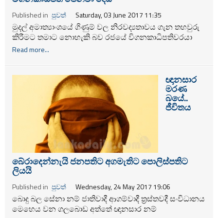
Published in
පුවත්
Saturday, 03 June 2017 11:35
මුදල් අමාත්‍යාංශයේ ගිණුම් වල නිරවද්‍යතාවය ගැන තහවුරු
කිරීමට තමාට නොහැකි බව රජයේ විගනකාධිපතිවරයා
වාර්ථාවක් ලබාදී ඇත.
Read more...
ඥානසාර
මරණ
බයේ..
ජීවිතය
බේරාදෙන්නැයි ජනපතිට අගමැතිට පොලිස්පතිට
ලියයි
Published in
පුවත්
Wednesday, 24 May 2017 19:06
බොදු බල සේනා නම් ජාතිවාදී ආගම්වාදී ත්‍රස්තවදී සංවිධානය
මෙහෙය වන ගලබොඩ අත්තේ ඥානසාර නම්